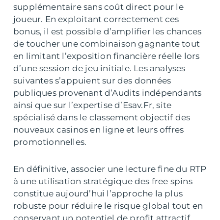
supplémentaire sans coût direct pour le
joueur. En exploitant correctement ces
bonus, il est possible d’amplifier les chances
de toucher une combinaison gagnante tout
en limitant l’exposition financière réelle lors
d’une session de jeu initiale. Les analyses
suivantes s’appuient sur des données
publiques provenant d’Audits indépendants
ainsi que sur l’expertise d’Esav.Fr, site
spécialisé dans le classement objectif des
nouveaux casinos en ligne et leurs offres
promotionnelles.
En définitive, associer une lecture fine du RTP
à une utilisation stratégique des free spins
constitue aujourd’hui l’approche la plus
robuste pour réduire le risque global tout en
conservant un potentiel de profit attractif