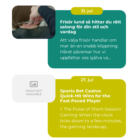
31. jul
Frisör lund så hittar du rätt
salong för din stil och
vardag
Att välja frisör handlar om
mer än en snabb klippning.
Håret påverkar hur vi
uppfattar oss själva va...
27. jul
Sports Bet Casino:
Quick‑Hit Wins for the
Fast‑Paced Player
1. The Pulse of Short‑Session
Gaming When the clock
ticks down to a few minutes,
the gaming landscap...