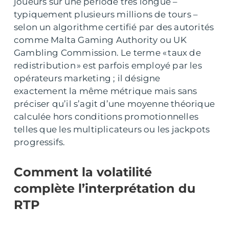
joueurs sur une période très longue –
typiquement plusieurs millions de tours –
selon un algorithme certifié par des autorités
comme Malta Gaming Authority ou UK
Gambling Commission. Le terme « taux de
redistribution » est parfois employé par les
opérateurs marketing ; il désigne
exactement la même métrique mais sans
préciser qu’il s’agit d’une moyenne théorique
calculée hors conditions promotionnelles
telles que les multiplicateurs ou les jackpots
progressifs.
Comment la volatilité
complète l’interprétation du
RTP