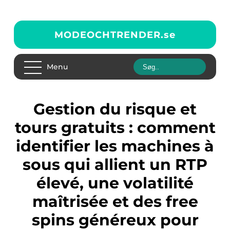
MODEOCHTRENDER.
se
Menu
Gestion du risque et
tours gratuits : comment
identifier les machines à
sous qui allient un RTP
élevé, une volatilité
maîtrisée et des free
spins généreux pour