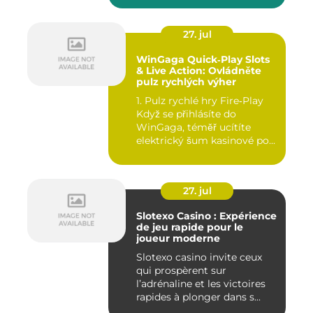
27. jul
WinGaga Quick‑Play Slots
& Live Action: Ovládněte
pulz rychlých výher
1. Pulz rychlé hry Fire‑Play
Když se přihlásíte do
WinGaga, téměř ucítíte
elektrický šum kasinové po...
27. jul
Slotexo Casino : Expérience
de jeu rapide pour le
joueur moderne
Slotexo casino invite ceux
qui prospèrent sur
l’adrénaline et les victoires
rapides à plonger dans s...