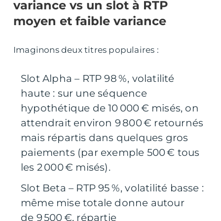
variance vs un slot à RTP
moyen et faible variance
Imaginons deux titres populaires :
Slot Alpha – RTP 98 %, volatilité
haute : sur une séquence
hypothétique de 10 000 € misés, on
attendrait environ 9 800 € retournés
mais répartis dans quelques gros
paiements (par exemple 500 € tous
les 2 000 € misés).
Slot Beta – RTP 95 %, volatilité basse :
même mise totale donne autour
de 9 500 €, répartie