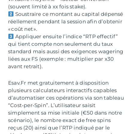
(souvent limité à xx fois stake).
Soustraire ce montant au capital dépensé
réellement pendant la session afin d’obtenir
« coût net ».
Appliquer ensuite l’indice “RTP effectif”
qui tient compte non seulement du taux
standard mais aussi des exigences wagering
liées aux FS (exemple : multiplier par x30
avant retrait).
Esav.Fr met gratuitement à disposition
plusieurs calculateurs interactifs capables
d’automatiser ces opérations via son tableau
“Cost‑per‑Spin”. L’utilisateur saisit
simplement sa mise initiale (€50 dans notre
scénario), le nombre exact de free spins
reçus (20) ainsi que l’RTP indiqué par le