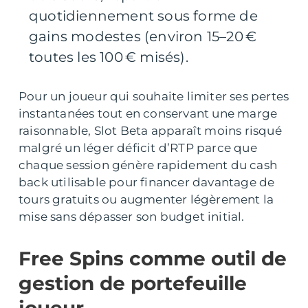
quotidiennement sous forme de
gains modestes (environ 15–20 €
toutes les 100 € misés).
Pour un joueur qui souhaite limiter ses pertes
instantanées tout en conservant une marge
raisonnable, Slot Beta apparaît moins risqué
malgré un léger déficit d’RTP parce que
chaque session génère rapidement du cash
back utilisable pour financer davantage de
tours gratuits ou augmenter légèrement la
mise sans dépasser son budget initial.
Free Spins comme outil de
gestion de portefeuille