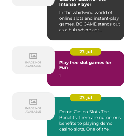
Intense Player
In the whirlwind world of
online slots and instant‑play
games, BC GAME stands out
as a hub where adr...
27. jul
Play free slot games for
Fun
1
27. jul
Demo Casino Slots The
Benefits There are numerous
benefits to playing demo
casino slots. One of the...