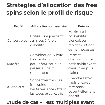
Stratégies d’allocation des free
spins selon le profil de risque
Profil
Allocation conseillée
Raison
Maximise la
Utiliser uniquement
probabilité
Conservateur
sur slots à faible
d’encaisser
volatilité
rapidement des
gains modestes
Combiner deux jeux :
Permet
l’un faible variance
d’accumuler un
Modéré
pour sécuriser puis
petit solde avant
passer au haut
d’assumer plus
rendement
d’aléas
Cherche l’effet
Concentrer tous les
multiplicateur
free spins sur slots
Audacieux
rare mais
haute variance offrant
potentiellement
jackpots progressifs
décisif
Étude de cas – Test multiples avant