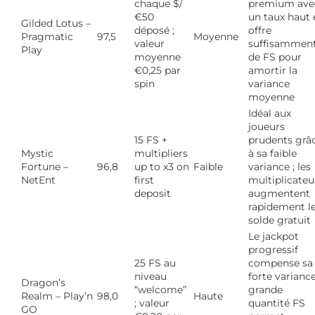
chaque $/
premium ave
€50
un taux haut 
Gilded Lotus –
déposé ;
offre
Pragmatic
97,5
Moyenne
valeur
suffisammen
Play
moyenne
de FS pour
€0,25 par
amortir la
spin
variance
moyenne
Idéal aux
joueurs
15 FS +
prudents grâ
Mystic
multipliers
à sa faible
Fortune –
96,8
up to x3 on
Faible
variance ; les
NetEnt
first
multiplicateu
deposit
augmentent
rapidement l
solde gratuit
Le jackpot
progressif
25 FS au
compense sa
niveau
forte variance
Dragon’s
“welcome”
grande
Realm – Play’n
98,0
Haute
; valeur
quantité FS
GO