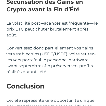
Sécurisation des Gains en
Crypto avant la Fin d’Été
La volatilité post‑vacances est fréquente — le
prix BTC peut chuter brutalement après
août.
Convertissez donc partiellement vos gains
vers stablecoins (USDC/USDT), voire retirez-
les vers portefeuille personnel hardware
avant septembre afin préserver vos profits
réalisés durant l’été.
Conclusion
Cet été représente une opportunité unique