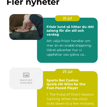
Fler nyheter
31. jul
Frisör lund så hittar du rätt
salong för din stil och
vardag
Att välja frisör handlar om
mer än en snabb klippning.
Håret påverkar hur vi
uppfattar oss själva va...
27. jul
Sports Bet Casino:
Quick‑Hit Wins for the
Fast‑Paced Player
1. The Pulse of Short‑Session
Gaming When the clock
ticks down to a few minutes,