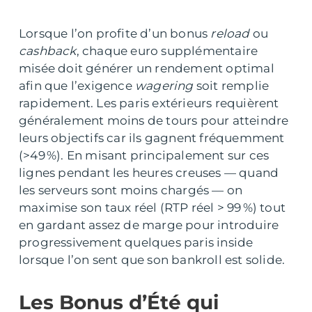
Lorsque l’on profite d’un bonus
reload
ou
cashback
, chaque euro supplémentaire
misée doit générer un rendement optimal
afin que l’exigence
wagering
soit remplie
rapidement. Les paris extérieurs requièrent
généralement moins de tours pour atteindre
leurs objectifs car ils gagnent fréquemment
(>49 %). En misant principalement sur ces
lignes pendant les heures creuses — quand
les serveurs sont moins chargés — on
maximise son taux réel (RTP réel > 99 %) tout
en gardant assez de marge pour introduire
progressivement quelques paris inside
lorsque l’on sent que son bankroll est solide.
Les Bonus d’Été qui