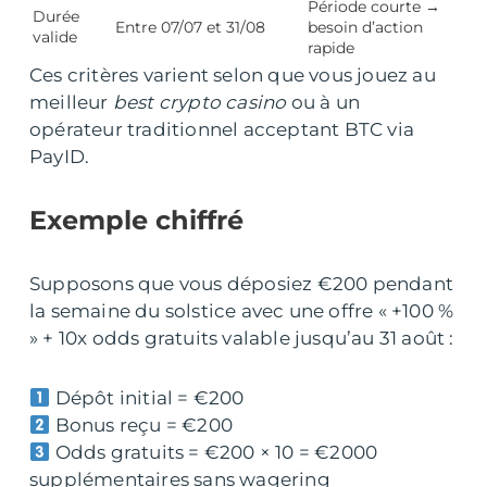
Période courte →
Durée
Entre 07/07 et 31/08
besoin d’action
valide
rapide
Ces critères varient selon que vous jouez au
meilleur
best crypto casino
ou à un
opérateur traditionnel acceptant BTC via
PayID.
Exemple chiffré
Supposons que vous déposiez €200 pendant
la semaine du solstice avec une offre « +100 %
» + 10x odds gratuits valable jusqu’au 31 août :
Dépôt initial = €200
Bonus reçu = €200
Odds gratuits = €200 × 10 = €2000
supplémentaires sans wagering