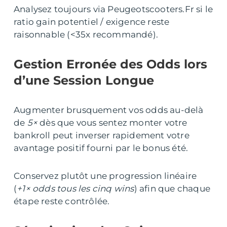
Analysez toujours via Peugeotscooters.Fr si le
ratio gain potentiel / exigence reste
raisonnable (<35x recommandé).
Gestion Erronée des Odds lors
d’une Session Longue
Augmenter brusquement vos odds au-delà
de
5×
dès que vous sentez monter votre
bankroll peut inverser rapidement votre
avantage positif fourni par le bonus été.
Conservez plutôt une progression linéaire
(
+1× odds tous les cinq wins
) afin que chaque
étape reste contrôlée.