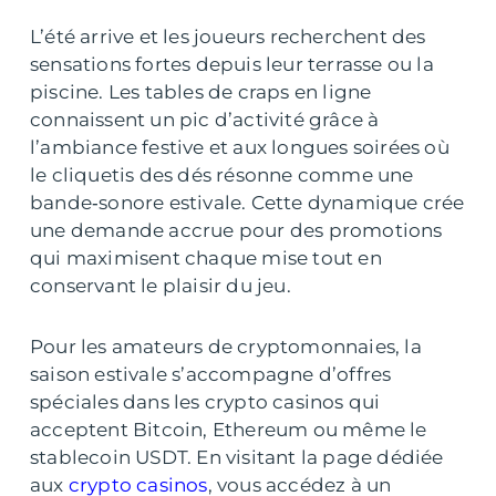
L’été arrive et les joueurs recherchent des
sensations fortes depuis leur terrasse ou la
piscine. Les tables de craps en ligne
connaissent un pic d’activité grâce à
l’ambiance festive et aux longues soirées où
le cliquetis des dés résonne comme une
bande‑sonore estivale. Cette dynamique crée
une demande accrue pour des promotions
qui maximisent chaque mise tout en
conservant le plaisir du jeu.
Pour les amateurs de cryptomonnaies, la
saison estivale s’accompagne d’offres
spéciales dans les crypto casinos qui
acceptent Bitcoin, Ethereum ou même le
stablecoin USDT. En visitant la page dédiée
aux
crypto casinos
, vous accédez à un