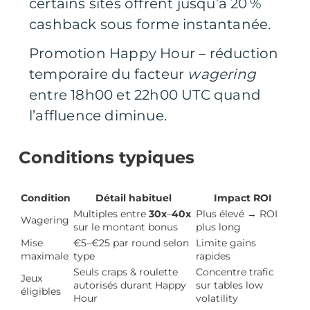
certains sites offrent jusqu’à 20 %
cashback sous forme instantanée.
Promotion Happy Hour – réduction
temporaire du facteur
wagering
entre 18h00 et 22h00 UTC quand
l’affluence diminue.
Conditions typiques
Condition
Détail habituel
Impact ROI
Multiples entre
30x
–
40x
Plus élevé → ROI
Wagering
sur le montant bonus
plus long
Mise
€5–€25 par round selon
Limite gains
maximale
type
rapides
Seuls craps & roulette
Concentre trafic
Jeux
autorisés durant Happy
sur tables low
éligibles
Hour
volatility