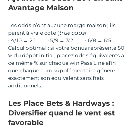
Avantage Maison
Les odds n’ont aucune marge maison ; ils
paient à vraie cote (
true odds
) :
• 4/10 → 2:1 • 5/9 → 3:2 • 6/8 → 6:5
Calcul optimal : si votre bonus représente 50
% du dépôt initial, placez odds équivalents à
ce même % sur chaque win Pass Line afin
que chaque euro supplémentaire génère
exactement son équivalent sans frais
additionnels.
Les Place Bets & Hardways :
Diversifier quand le vent est
favorable