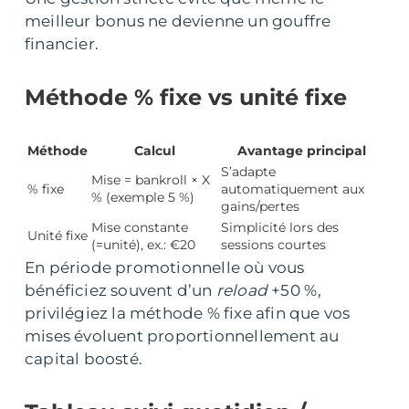
meilleur bonus ne devienne un gouffre
financier.
Méthode % fixe vs unité fixe
Méthode
Calcul
Avantage principal
S’adapte
Mise = bankroll × X
% fixe
automatiquement aux
% (exemple 5 %)
gains/pertes
Mise constante
Simplicité lors des
Unité fixe
(=unité), ex.: €20
sessions courtes
En période promotionnelle où vous
bénéficiez souvent d’un
reload
+50 %,
privilégiez la méthode % fixe afin que vos
mises évoluent proportionnellement au
capital boosté.