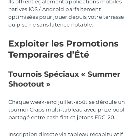
Ils offrent également applications mobiles
natives iOS / Android parfaitement
optimisées pour jouer depuis votre terrasse
ou piscine sans latence notable.
Exploiter les Promotions
Temporaires d’Été
Tournois Spéciaux « Summer
Shootout »
Chaque week-end juillet‑août se déroule un
tournoi Craps multi‑tableau avec prize pool
partagé entre cash fiat et jetons ERC‑20.
Inscription directe via tableau récapitulatif