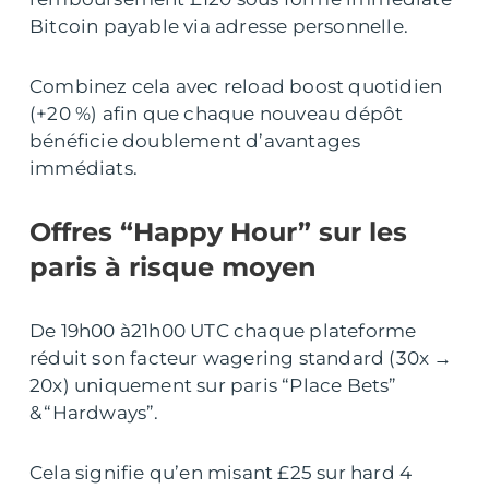
Bitcoin payable via adresse personnelle.
Combinez cela avec reload boost quotidien
(+20 %) afin que chaque nouveau dépôt
bénéficie doublement d’avantages
immédiats.
Offres “Happy Hour” sur les
paris à risque moyen
De 19h00 à21h00 UTC chaque plateforme
réduit son facteur wagering standard (30x →
20x) uniquement sur paris “Place Bets”
& “Hardways”.
Cela signifie qu’en misant £25 sur hard 4