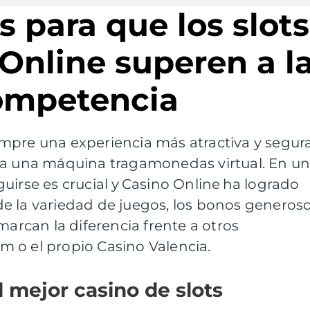
Online superen a l
ompetencia
mpre una experiencia más atractiva y segur
 a una máquina tragamonedas virtual. En u
uirse es crucial y Casino Online ha logrado
e la variedad de juegos, los bonos generos
marcan la diferencia frente a otros
 o el propio Casino Valencia.
el mejor casino de slots