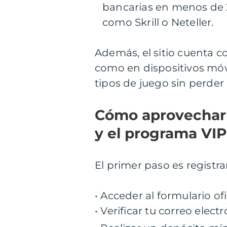
bancarias en menos de 24
como Skrill o Neteller.
Además, el sitio cuenta co
como en dispositivos móvi
tipos de juego sin perder
Cómo aprovechar 
y el programa VIP
El primer paso es registra
• Acceder al formulario ofi
• Verificar tu correo elect