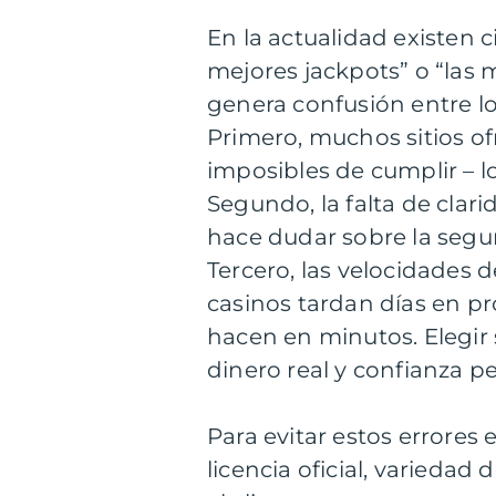
En la actualidad existen 
mejores jackpots” o “las
genera confusión entre l
Primero, muchos sitios o
imposibles de cumplir – lo
Segundo, la falta de clar
hace dudar sobre la segur
Tercero, las velocidades
casinos tardan días en pr
hacen en minutos​. Elegi
dinero real y confianza p
Para evitar estos errores
licencia oficial, variedad 