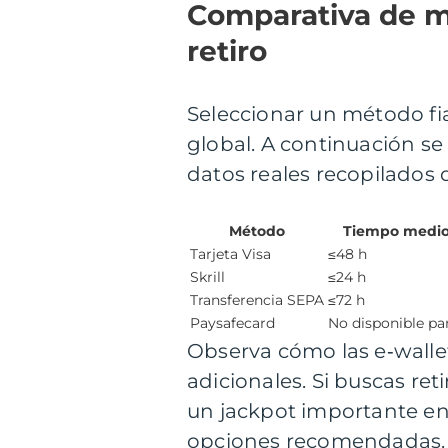
Comparativa de m
retiro
Seleccionar un método fia
global. A continuación s
datos reales recopilados 
Método
Tiempo medio 
Tarjeta Visa
≤48 h
Skrill
≤24 h
Transferencia SEPA
≤72 h
Paysafecard
No disponible par
Observa cómo las e‑wallet
adicionales.​ Si buscas r
un jackpot importante en t
opciones recomendadas.