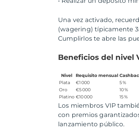
• Realizar un depósito mí
Una vez activado, recuerd
(wagering) típicamente 35x
Cumplirlos te abre las pu
Beneficios del nivel 
Nivel
Requisito mensual
Cashbac
Plata
€1 000
5 %
Oro
€5 000
10 %
Platino
€10 000
15 %
Los miembros VIP también
con premios garantizados
lanzamiento público.