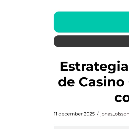
Estrategias para que los slots
de Casino 
c
11 december 2025
jonas_olsso