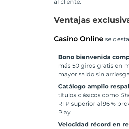
al cliente.
Ventajas exclusiv
Casino Online
se desta
Bono bienvenida comp
más 50 giros gratis en 
mayor saldo sin arriesga
Catálogo amplio respa
títulos clásicos como
St
RTP superior al 96 % pr
Play.
Velocidad récord en re