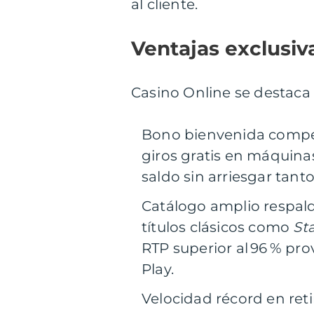
al cliente.
Ventajas exclusiv
Casino Online se destaca 
Bono bienvenida compet
giros gratis en máquina
saldo sin arriesgar tanto
Catálogo amplio respald
títulos clásicos como
St
RTP superior al 96 % pr
Play.
Velocidad récord en reti