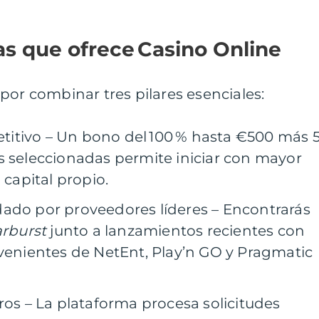
as que ofrece Casino Online
por combinar tres pilares esenciales:
itivo – Un bono del 100 % hasta €500 más 
s seleccionadas permite iniciar con mayor
 capital propio.
ado por proveedores líderes – Encontrarás
arburst
junto a lanzamientos recientes con
ovenientes de NetEnt, Play’n GO y Pragmatic
ros – La plataforma procesa solicitudes