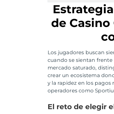
Estrategias para que los slots
de Casino 
c
Los jugadores buscan sie
cuando se sientan frente
mercado saturado, disting
crear un ecosistema dond
y la rapidez en los pagos 
operadores como Sportium
El reto de elegir 