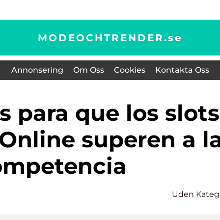
MODEOCHTRENDER.
se
Annonsering
Om Oss
Cookies
Kontakta Oss
Online superen a l
ompetencia
Uden Kateg