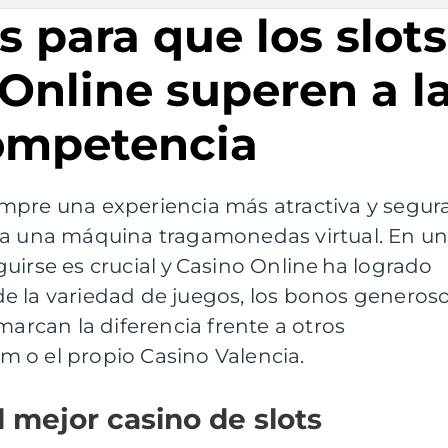
Online superen a l
ompetencia
mpre una experiencia más atractiva y segur
 a una máquina tragamonedas virtual. En u
uirse es crucial y Casino Online ha logrado
e la variedad de juegos, los bonos generos
marcan la diferencia frente a otros
 o el propio Casino Valencia.
el mejor casino de slots