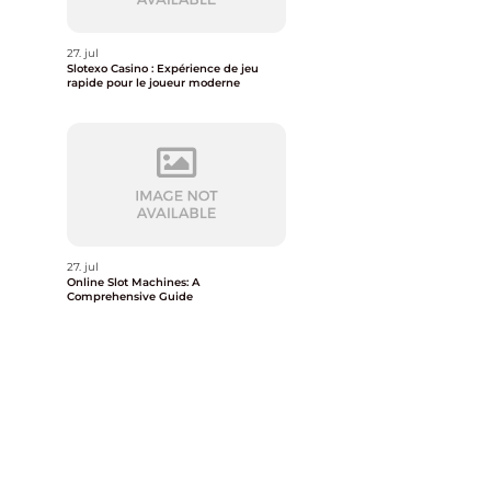
27. jul
Slotexo Casino : Expérience de jeu
rapide pour le joueur moderne
27. jul
Online Slot Machines: A
Comprehensive Guide