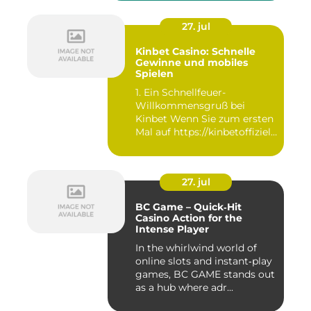
27. jul
Kinbet Casino: Schnelle
Gewinne und mobiles
Spielen
1. Ein Schnellfeuer-
Willkommensgruß bei
Kinbet Wenn Sie zum ersten
Mal auf https://kinbetoffiziell-
d...
27. jul
BC Game – Quick‑Hit
Casino Action for the
Intense Player
In the whirlwind world of
online slots and instant‑play
games, BC GAME stands out
as a hub where adr...