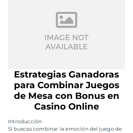
Estrategias Ganadoras
para Combinar Juegos
de Mesa con Bonus en
Casino Online
Introducción
Si buscas combinar la emoción del juego de