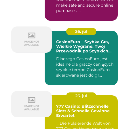
make safe and secure online
purchases. ...
26. jul
CasinoEuro – Szybka Gra,
Wielkie Wygrane: Twój
Przewodnik po Szybkich
Akcjach
Dlaczego CasinoEuro jest
idealne dla graczy ceniących
szybkie tempo CasinoEuro
skierowane jest do gr...
26. jul
777 Casino: Blitzschnelle
Slots & Schnelle Gewinne
Erwartet
1. Die Pulsierende Welt von
777 Casino Wenn man an ein