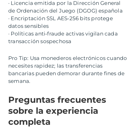
· Licencia emitida por la Dirección General
de Ordenación del Juego (DGOG) española
· Encriptación SSL AES‑256 bits protege
datos sensibles
· Políticas anti‑fraude activas vigilan cada
transacción sospechosa
Pro Tip: Usa monederos electrónicos cuando
necesites rapidez; las transferencias
bancarias pueden demorar durante fines de
semana.
Preguntas frecuentes
sobre la experiencia
completa