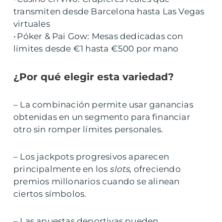
transmiten desde Barcelona hasta Las Vegas
virtuales
• Póker & Pai Gow: Mesas dedicadas con
límites desde €1 hasta €500 por mano
¿Por qué elegir esta variedad?
– La combinación permite usar ganancias
obtenidas en un segmento para financiar
otro sin romper límites personales.
– Los jackpots progresivos aparecen
principalmente en los
slots
, ofreciendo
premios millonarios cuando se alinean
ciertos símbolos.
– Las apuestas deportivas pueden