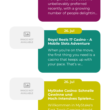
unbelievably preferred
recently, with a growing
number of people delighting
i...
26. jul
Royal Reels 17 Casino – A
Mobile Slots Adventure
When you’re on the move,
the first thing you need is a
casino that keeps up with
your pace. That’s w...
26. jul
MyStake Casino: Schnelle
Gewinne und
Hoch‑Intensives Spielen
unterwegs
Willkommen in MyStake's
Fast‑Track Gaming World