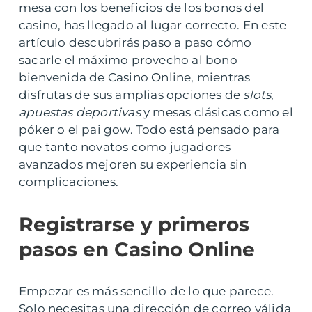
mesa con los beneficios de los bonos del
casino, has llegado al lugar correcto. En este
artículo descubrirás paso a paso cómo
sacarle el máximo provecho al bono
bienvenida de Casino Online, mientras
disfrutas de sus amplias opciones de
slots
,
apuestas deportivas
y mesas clásicas como el
póker o el pai gow. Todo está pensado para
que tanto novatos como jugadores
avanzados mejoren su experiencia sin
complicaciones.
Registrarse y primeros
pasos en Casino Online
Empezar es más sencillo de lo que parece.
Solo necesitas una dirección de correo válida