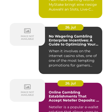
MyStake bringt eine riesige
Auswahl an Slots, Live‑C...
26. jul
No Wagering Gambling
Enterprise Incentives: A
Guide to Optimizing Your
Payouts
When it involves on the
internet casino sites, one of
one of the most tempting
promotions for gamers...
26. jul
Online Gambling
Establishments That
Accept Neteller Deposits: A
Comprehensive Guide
Neteller is a popular e-wallet
solution that allows users to