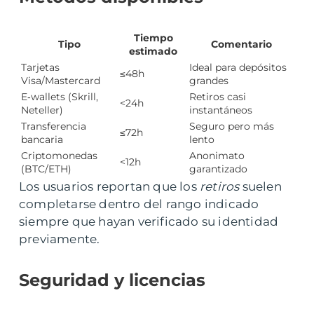
Tiempo
Tipo
Comentario
estimado
Tarjetas
Ideal para depósitos
≤48h
Visa/Mastercard
grandes
E‑wallets (Skrill,
Retiros casi
<24h
Neteller)
instantáneos
Transferencia
Seguro pero más
≤72h
bancaria
lento
Criptomonedas
Anonimato
<12h
(BTC/ETH)
garantizado
Los usuarios reportan que los
retiros
suelen
completarse dentro del rango indicado
siempre que hayan verificado su identidad
previamente.
Seguridad y licencias