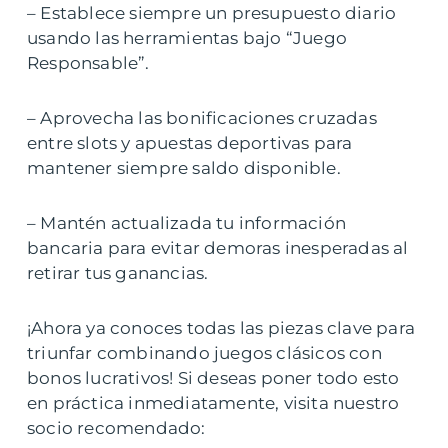
– Establece siempre un presupuesto diario
usando las herramientas bajo “Juego
Responsable”.
– Aprovecha las bonificaciones cruzadas
entre slots y apuestas deportivas para
mantener siempre saldo disponible.
– Mantén actualizada tu información
bancaria para evitar demoras inesperadas al
retirar tus ganancias.
¡Ahora ya conoces todas las piezas clave para
triunfar combinando juegos clásicos con
bonos lucrativos! Si deseas poner todo esto
en práctica inmediatamente, visita nuestro
socio recomendado: