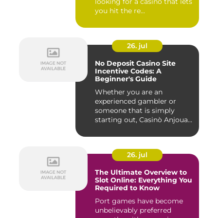
looking for a casino that lets
you hit the re...
26. jul
No Deposit Casino Site
Incentive Codes: A
Beginner's Guide
Whether you are an
experienced gambler or
someone that is simply
starting out, Casinò Anjouan
giochi...
26. jul
The Ultimate Overview to
Slot Online: Everything You
Required to Know
Port games have become
unbelievably preferred