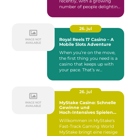
recently, with a growing
number of people delighting
i...
26. jul
Royal Reels 17 Casino – A
Mobile Slots Adventure
When you’re on the move,
the first thing you need is a
casino that keeps up with
your pace. That’s w...
26. jul
MyStake Casino: Schnelle
Gewinne und
Hoch‑Intensives Spielen
unterwegs
Willkommen in MyStake's
Fast‑Track Gaming World
MyStake bringt eine riesige