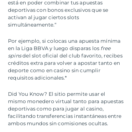
está en poder combinar tus apuestas
deportivas con bonos exclusivos que se
activan al jugar ciertos slots
simultáneamente.“
Por ejemplo, si colocas una apuesta mínima
en la Liga BBVA y luego disparas los
free
spins
del slot oficial del club favorito, recibes
créditos extra para volver a apostar tanto en
deporte como en casino sin cumplir
requisitos adicionales.*
Did You Know? El sitio permite usar el
mismo monedero virtual tanto para apuestas
deportivas como para jugar al casino,
facilitando transferencias instantáneas entre
ambos mundos sin comisiones ocultas.