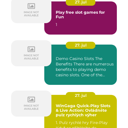
27. jul
Play free slot games for
Fun
1
27. jul
Demo Casino Slots The
Benefits There are numerous
benefits to playing demo
casino slots. One of the...
27. jul
WinGaga Quick‑Play Slots
& Live Action: Ovládněte
pulz rychlých výher
1. Pulz rychlé hry Fire‑Play