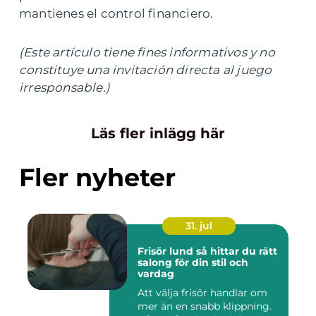
mantienes el control financiero.
(Este artículo tiene fines informativos y no
constituye una invitación directa al juego
irresponsable.)
Läs fler inlägg här
Fler nyheter
31. jul
Frisör lund så hittar du rätt
salong för din stil och
vardag
Att välja frisör handlar om
mer än en snabb klippning.