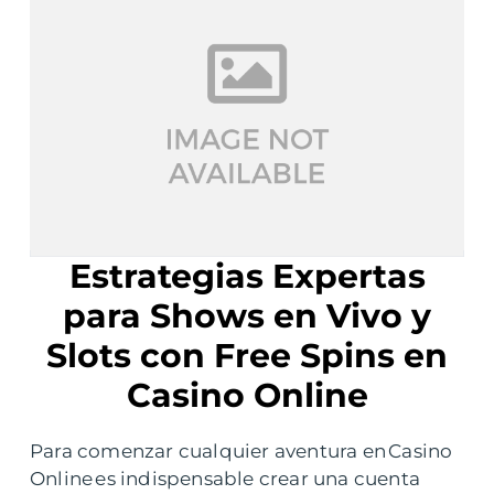
Estrategias Expertas
para Shows en Vivo y
Slots con Free Spins en
Casino Online
Para comenzar cualquier aventura en Casino
Online es indispensable crear una cuenta