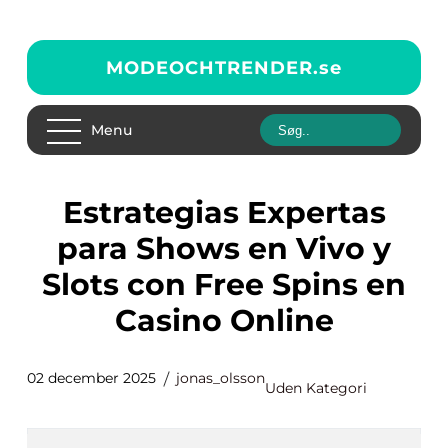
MODEOCHTRENDER.
se
Menu
Estrategias Expertas
para Shows en Vivo y
Slots con Free Spins en
Casino Online
02 december 2025
jonas_olsson
Uden Kategori