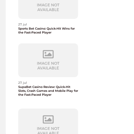
27. jul
Sports Bet Casino: Quick‑Hit Wins for
the Fast‑Paced Player
27. jul
SupaBet Casino Review: Quick‑Hit
Slots, Crash Games and Mobile Play for
the Fast‑Paced Player