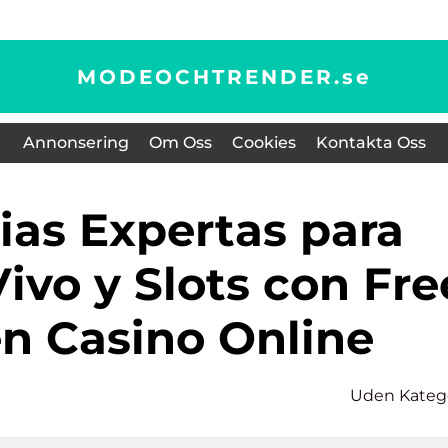
MODEOCHTRENDER.
se
Annonsering
Om Oss
Cookies
Kontakta Oss
ivo y Slots con Fre
en Casino Online
Uden Kateg