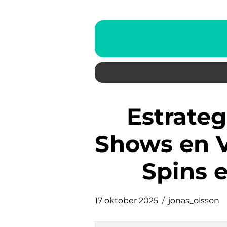
Estrategias Expertas para
Shows en V
Spins 
17 oktober 2025
jonas_olsson