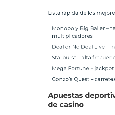
Lista rápida de los mejor
Monopoly Big Baller – t
multiplicadores
Deal or No Deal Live – i
Starburst – alta frecue
Mega Fortune – jackpot 
Gonzo’s Quest – carret
Apuestas deportiv
de casino