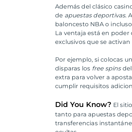
Además del clásico casin
de
apuestas deportivas
. 
baloncesto NBA o incluso
La ventaja está en poder
exclusivos que se activan 
Por ejemplo, si colocas 
disparas los
free spins
del 
extra para volver a apost
cumplir requisitos adicion
Did You Know?
El sit
tanto para apuestas depor
transferencias instantá
ocultas.