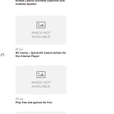
Kinbet Casino: Schnelle Gewinne und
mobiles Spielen
27. jul
BC Game – Quick‑Hit Casino Action for
an
the Intense Player
27. jul
Play free slot games for Fun