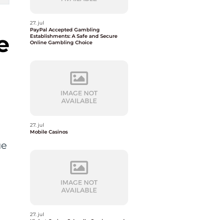
27. jul
PayPal Accepted Gambling
e
Establishments: A Safe and Secure
Online Gambling Choice
27. jul
Mobile Casinos
e
27. jul