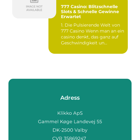
777 Casino: Blitzschnelle
Slots & Schnelle Gewinne
Erwartet
1. Die Pulsierende Welt von
777 Casino Wenn man an ein
casino denkt, das ganz auf
Geschwindigkeit un...
Adress