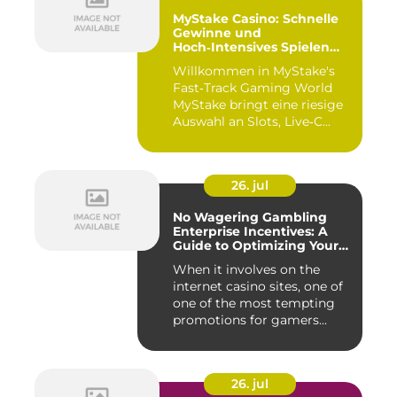
MyStake Casino: Schnelle
Gewinne und
Hoch‑Intensives Spielen
unterwegs
Willkommen in MyStake's
Fast‑Track Gaming World
MyStake bringt eine riesige
Auswahl an Slots, Live‑C...
26. jul
No Wagering Gambling
Enterprise Incentives: A
Guide to Optimizing Your
Payouts
When it involves on the
internet casino sites, one of
one of the most tempting
promotions for gamers...
26. jul