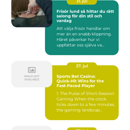
31. jul
Frisör lund så hittar du rätt
salong för din stil och
vardag
Att välja frisör handlar om
mer än en snabb klippning.
Håret påverkar hur vi
uppfattar oss själva va...
27. jul
Sports Bet Casino:
Quick‑Hit Wins for the
Fast‑Paced Player
1. The Pulse of Short‑Session
Gaming When the clock
ticks down to a few minutes,
the gaming landscap...