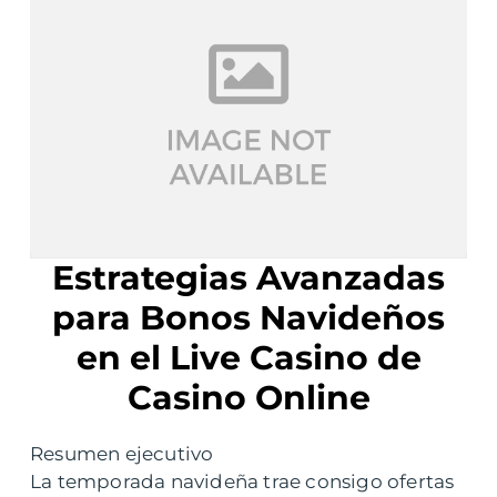
Estrategias Avanzadas
para Bonos Navideños
en el Live Casino de
Casino Online
Resumen ejecutivo
La temporada navideña trae consigo ofertas