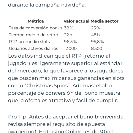
durante la campaña navideña:
Métrica
Valor actual
Media sector
Tasa de conversión bonus
38 %
25 %
Tiempo medio de retiro
22 h
48 h
RTP promedio slots
96,5 %
95,8 %
Usuarios activos diarios
12 000
8 500
Los datos indican que el RTP (retorno al
jugador) es ligeramente superior al estándar
del mercado, lo que favorece a los jugadores
que buscan maximizar sus ganancias en slots
como “Christmas Spins”. Además, el alto
porcentaje de conversión del bono muestra
que la oferta es atractiva y fácil de cumplir.
Pro Tip: Antes de aceptar el bono bienvenida,
revisa siempre el requisito de apuesta
(wagering). En Casino Online, es de 30x​ el