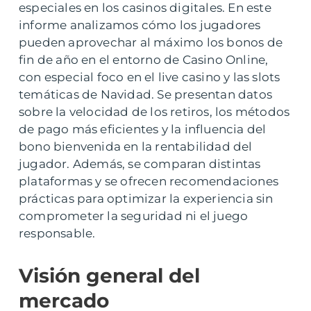
especiales en los casinos digitales. En este
informe analizamos cómo los jugadores
pueden aprovechar al máximo los bonos de
fin de año en el entorno de Casino Online,
con especial foco en el live casino y las slots
temáticas de Navidad. Se presentan datos
sobre la velocidad de los retiros, los métodos
de pago más eficientes y la influencia del
bono bienvenida en la rentabilidad del
jugador. Además, se comparan distintas
plataformas y se ofrecen recomendaciones
prácticas para optimizar la experiencia sin
comprometer la seguridad ni el juego
responsable.
Visión general del
mercado