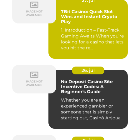
27. jul
7Bit Casino: Quick Slot
Wins and Instant Crypto
Play
1. Introduction – Fast‑Track
Gaming Awaits When you’re
looking for a casino that lets
you hit the re...
26. jul
No Deposit Casino Site
Incentive Codes: A
Beginner's Guide
Whether you are an
experienced gambler or
someone that is simply
starting out, Casinò Anjouan
giochi...