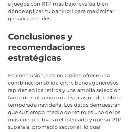
a juegos con RTP más bajo; evalúa bien
dónde aplicar tu bankroll para maximizar
ganancias reales.
Conclusiones y
recomendaciones
estratégicas
En conclusión, Casino Online ofrece una
combinación sólida entre bonos generosos,
rapidez en los retiros y una amplia selección
tanto de slots como de live casino durante la
temporada navideña. Los datos demuestran
que su tiempo medio de retiro es uno de los
más competitivos del mercado y que su RTP
supera al promedio sectorial, lo cual