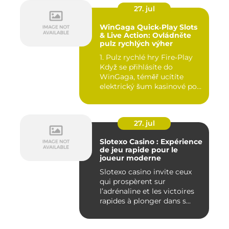
27. jul
WinGaga Quick‑Play Slots
& Live Action: Ovládněte
pulz rychlých výher
1. Pulz rychlé hry Fire‑Play
Když se přihlásíte do
WinGaga, téměř ucítíte
elektrický šum kasinové po...
27. jul
Slotexo Casino : Expérience
de jeu rapide pour le
joueur moderne
Slotexo casino invite ceux
qui prospèrent sur
l’adrénaline et les victoires
rapides à plonger dans s...