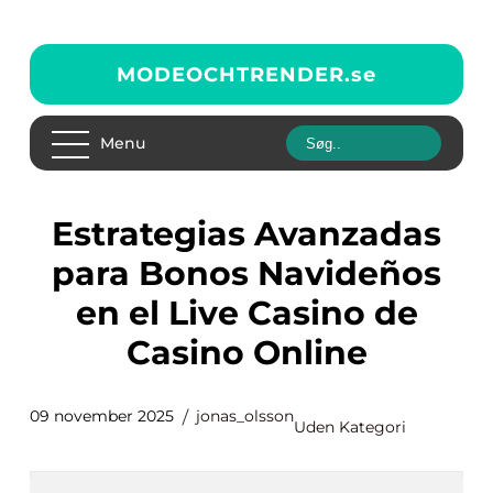
MODEOCHTRENDER.
se
Menu
Estrategias Avanzadas
para Bonos Navideños
en el Live Casino de
Casino Online
09 november 2025
jonas_olsson
Uden Kategori