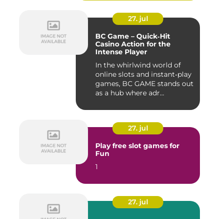
27. jul
BC Game – Quick‑Hit
Casino Action for the
Intense Player
In the whirlwind world of
online slots and instant‑play
games, BC GAME stands out
as a hub where adr...
27. jul
Play free slot games for
Fun
1
27. jul