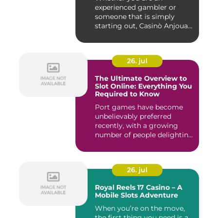
experienced gambler or
someone that is simply
starting out, Casinò Anjouan
giochi...
26. jul
The Ultimate Overview to
Slot Online: Everything You
Required to Know
Port games have become
unbelievably preferred
recently, with a growing
number of people delighting
i...
26. jul
Royal Reels 17 Casino – A
Mobile Slots Adventure
When you’re on the move,
the first thing you need is a