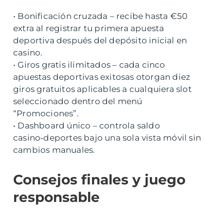
• Bonificación cruzada – recibe hasta €50
extra al registrar tu primera apuesta
deportiva después del depósito inicial en
casino.
• Giros gratis ilimitados – cada cinco
apuestas deportivas exitosas otorgan diez
giros gratuitos aplicables a cualquiera slot
seleccionado dentro del menú
“Promociones”.
• Dashboard único – controla saldo
casino‑deportes bajo una sola vista móvil sin
cambios manuales.
Consejos finales y juego
responsable