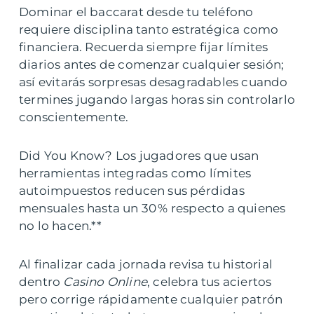
Dominar el baccarat desde tu teléfono
requiere disciplina tanto estratégica como
financiera. Recuerda siempre fijar límites
diarios antes de comenzar cualquier sesión;
así evitarás sorpresas desagradables cuando
termines jugando largas horas sin controlarlo
conscientemente.
Did You Know? Los jugadores que usan
herramientas integradas como límites
autoimpuestos reducen sus pérdidas
mensuales hasta un ​30 %​ respecto a quienes
no lo hacen.**
Al finalizar cada jornada revisa tu historial
dentro
Casino Online
, celebra tus aciertos
pero corrige rápidamente cualquier patrón