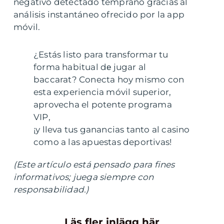
negativo detectado temprano gracias al
análisis instantáneo ofrecido por la app
móvil.
¿Estás listo para transformar tu
forma habitual dе jugar al
baccarat? Conecta hoy mismo con
esta experiencia móvil superior,
aprovecha el potente programa
VIP,
¡y lleva tus ganancias tanto al casino
como a las apuestas deportivas!
(Este artículo está pensado para fines
informativos; juega siempre con
responsabilidad.)
Läs fler inlägg här