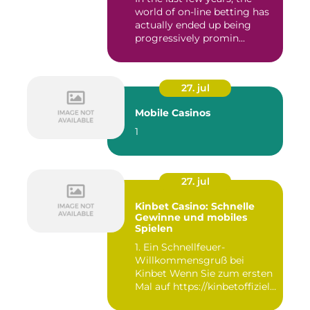
world of on-line betting has
actually ended up being
progressively promin...
27. jul
Mobile Casinos
1
27. jul
Kinbet Casino: Schnelle
Gewinne und mobiles
Spielen
1. Ein Schnellfeuer-
Willkommensgruß bei
Kinbet Wenn Sie zum ersten
Mal auf https://kinbetoffiziell-
d...