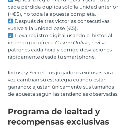
cada pérdida duplica solo la unidad anterior
(+€5), no toda la apuesta completa.
Después de tres victorias consecutivas
vuelve a la unidad base (€5).
Lleva registro digital usando el historial
interno que ofrece
Casino Online
, revisa
patrones cada hora y corrige desviaciones
rápidamente desde tu smartphone.
Industry Secret: los jugadores exitosos rara
vez cambian su estrategia cuando están
ganando; ajustan únicamente sus tamaños
de apuesta según las tendencias observadas.
Programa de lealtad y
recompensas exclusivas