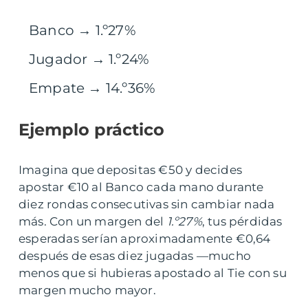
Banco → 1.º27%
Jugador → 1.º24%
Empate → 14.º36%
Ejemplo práctico
Imagina que depositas €50 y decides
apostar €10 al Banco cada mano durante
diez rondas consecutivas sin cambiar nada
más. Con un margen del
1.º27%
, tus pérdidas
esperadas serían aproximadamente €0,64
después de esas diez jugadas —mucho
menos que si hubieras apostado al Tie con su
margen mucho mayor.