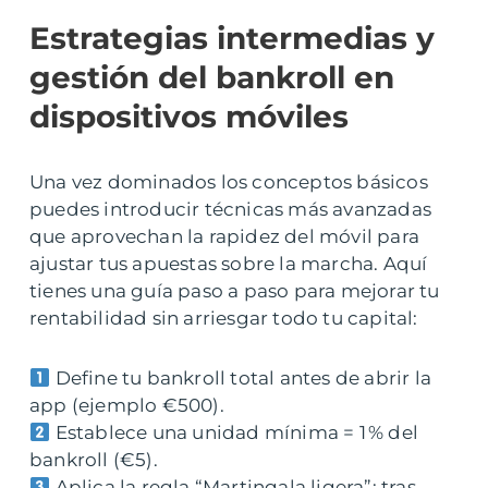
Estrategias intermedias y
gestión del bankroll en
dispositivos móviles
Una vez dominados los conceptos básicos
puedes introducir técnicas más avanzadas
que aprovechan la rapidez del móvil para
ajustar tus apuestas sobre la marcha. Aquí
tienes una guía paso a paso para mejorar tu
rentabilidad sin arriesgar todo tu capital:
Define tu bankroll total antes de abrir la
app (ejemplo €500).
Establece una unidad mínima = 1 % del
bankroll (€5).
Aplica la regla “Martingala ligera”: tras