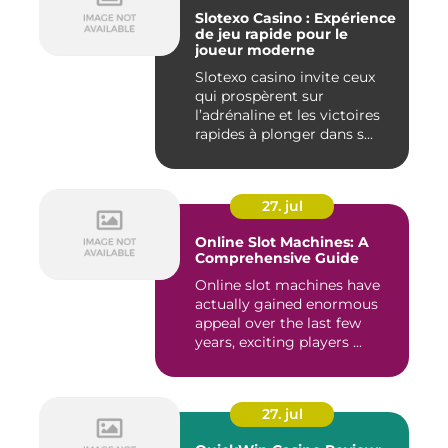
Slotexo Casino : Expérience
de jeu rapide pour le
joueur moderne
Slotexo casino invite ceux
qui prospèrent sur
l’adrénaline et les victoires
rapides à plonger dans s...
27. jul
Online Slot Machines: A
Comprehensive Guide
Online slot machines have
actually gained enormous
appeal over the last few
years, exciting players ...
27. jul