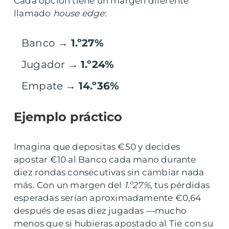
Cada opción tiene un margen diferente
llamado
house edge
:
Banco →
1.º27%
Jugador →
1.º24%
Empate →
14.º36%
Ejemplo práctico
Imagina que depositas €50 y decides
apostar €10 al Banco cada mano durante
diez rondas consecutivas sin cambiar nada
más. Con un margen del
1.º27%
, tus pérdidas
esperadas serían aproximadamente €0,64
después de esas diez jugadas —mucho
menos que si hubieras apostado al Tie con su