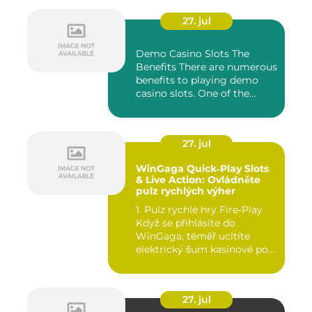
27. jul
Demo Casino Slots The
Benefits There are numerous
benefits to playing demo
casino slots. One of the...
27. jul
WinGaga Quick‑Play Slots
& Live Action: Ovládněte
pulz rychlých výher
1. Pulz rychlé hry Fire‑Play
Když se přihlásíte do
WinGaga, téměř ucítíte
elektrický šum kasinové po...
27. jul