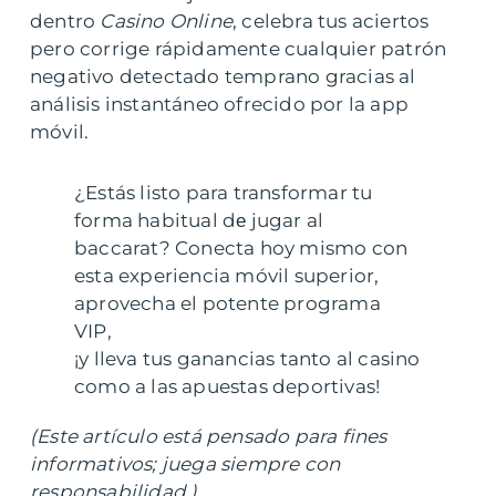
dentro
Casino Online
, celebra tus aciertos
pero corrige rápidamente cualquier patrón
negativo detectado temprano gracias al
análisis instantáneo ofrecido por la app
móvil.
¿Estás listo para transformar tu
forma habitual dе jugar al
baccarat? Conecta hoy mismo con
esta experiencia móvil superior,
aprovecha el potente programa
VIP,
¡y lleva tus ganancias tanto al casino
como a las apuestas deportivas!
(Este artículo está pensado para fines
informativos; juega siempre con
responsabilidad.)