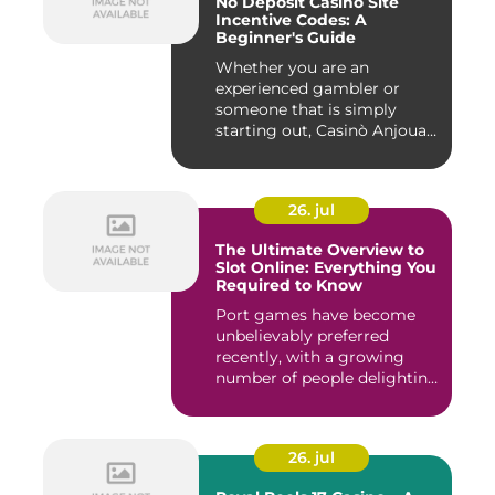
No Deposit Casino Site
Incentive Codes: A
Beginner's Guide
Whether you are an
experienced gambler or
someone that is simply
starting out, Casinò Anjouan
giochi...
26. jul
The Ultimate Overview to
Slot Online: Everything You
Required to Know
Port games have become
unbelievably preferred
recently, with a growing
number of people delighting
i...
26. jul