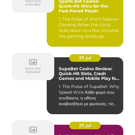
Sports Bet Casino:
Quick‑Hit Wins for the
Fast‑Paced Player
1. The Pulse of Short‑Session
Gaming When the clock
ticks down to a few minutes,
the gaming landscap...
27. jul
SupaBet Casino Review:
Quick‑Hit Slots, Crash
Games and Mobile Play for
the Fast‑Paced Player
1. The Pulse of SupaBet: Why
Speed Wins Κάθε φορά που
συνδέεστε, η οθόνη
αναβοσβήνει με φωτεινές, ne...
27. jul