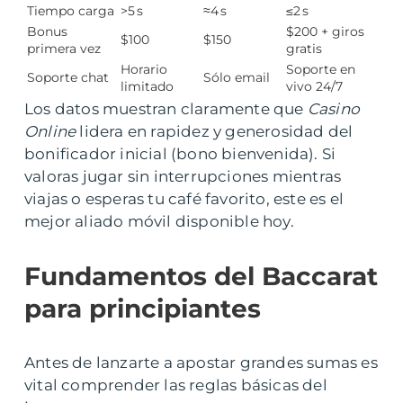
Tiempo carga
>5 s
≈4 s
≤2 s
Bonus
$200 + giros
$100
$150
primera vez
gratis
Horario
Soporte en
Soporte chat
Sólo email
limitado
vivo 24/7
Los datos muestran claramente que
Casino
Online
lidera en rapidez y generosidad del
bonificador inicial (bono bienvenida). Si
valoras jugar sin interrupciones mientras
viajas o esperas tu café favorito, este es el
mejor aliado móvil disponible hoy.
Fundamentos del Baccarat
para principiantes
Antes de lanzarte a apostar grandes sumas es
vital comprender las reglas básicas del