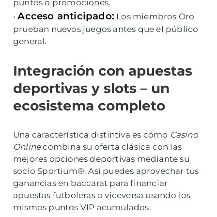
puntos o promociones.
Acceso anticipado:
•
Los miembros Oro
prueban nuevos juegos antes que el público
general.
Integración con apuestas
deportivas y slots – un
ecosistema completo
Una característica distintiva es cómo
Casino
Online
combina su oferta clásica con las
mejores opciones deportivas mediante su
socio Sportium®. Así puedes aprovechar tus
ganancias en baccarat para financiar
apuestas futboleras o viceversa usando los
mismos puntos VIP acumulados.