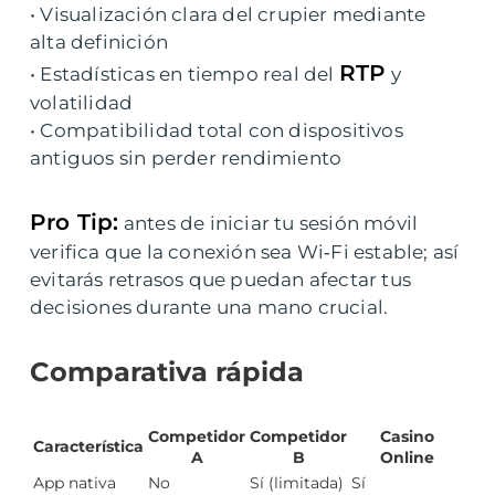
• Visualización clara del crupier mediante
alta definición
RTP
• Estadísticas en tiempo real del
y
volatilidad
• Compatibilidad total con dispositivos
antiguos sin perder rendimiento
Pro Tip:
antes de iniciar tu sesión móvil
verifica que la conexión sea Wi‑Fi estable; así
evitarás retrasos que puedan afectar tus
decisiones durante una mano crucial.
Comparativa rápida
Competidor
Competidor
Casino
Característica
A
B
Online
App nativa
No
Sí (limitada)
Sí