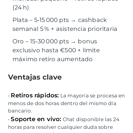
(24 h)
Plata – 5‑15 000 pts → cashback
semanal 5 % + asistencia prioritaria
Oro – 15‑30 000 pts → bonus
exclusivo hasta €500 + límite
máximo retiro aumentado
Ventajas clave
Retiros rápidos:
•
La mayoría se procesa en
menos de dos horas dentro del mismo día
bancario.
Soporte en vivo:
•
Chat disponible las 24
horas para resolver cualquier duda sobre