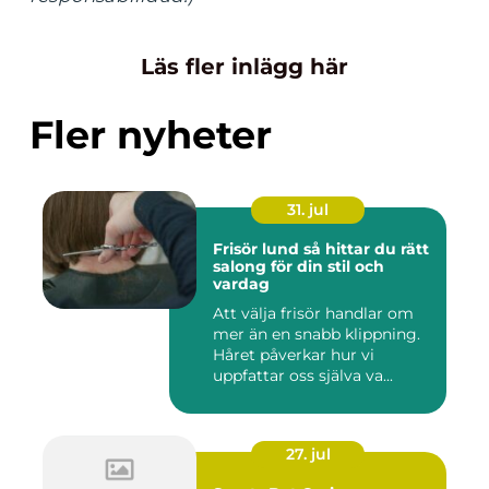
Läs fler inlägg här
Fler nyheter
31. jul
Frisör lund så hittar du rätt
salong för din stil och
vardag
Att välja frisör handlar om
mer än en snabb klippning.
Håret påverkar hur vi
uppfattar oss själva va...
27. jul