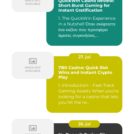
QuickWin Casino Review:
Short‑Burst Gaming for
Instant Gratification
1. The QuickWin Experience
in a Nutshell Όταν σκέφτεστε
ένα καζίνο που προσφέρει
άμεσες συγκινήσεις,...
27. jul
7Bit Casino: Quick Slot
Wins and Instant Crypto
Play
1. Introduction – Fast‑Track
Gaming Awaits When you’re
looking for a casino that lets
you hit the re...
26. jul