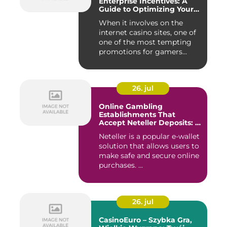
Enterprise Incentives: A
Guide to Optimizing Your
Payouts
When it involves on the
internet casino sites, one of
one of the most tempting
promotions for gamers...
26. jul
Online Gambling
Establishments That
Accept Neteller Deposits: A
Comprehensive Guide
Neteller is a popular e-wallet
solution that allows users to
make safe and secure online
purchases. ...
26. jul
CasinoEuro – Szybka Gra,