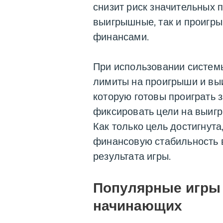
снизит риск значительных п
выигрышные, так и проигры
финансами.
При использовании систем
лимиты на проигрыши и вы
которую готовы проиграть з
фиксировать цели на выигр
Как только цель достигнута
финансовую стабильность в
результата игры.
Популярные игры 
начинающих