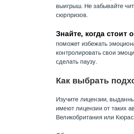
выигрыш. Не забывайте чит
сюрпризов.
Знайте, когда стоит 
поможет избежать эмоцион
контролировать свои эмоци
сделать паузу.
Как выбрать подх
Изучите лицензии, выданн
имеют лицензии от таких ав
Великобритания или Кюрас