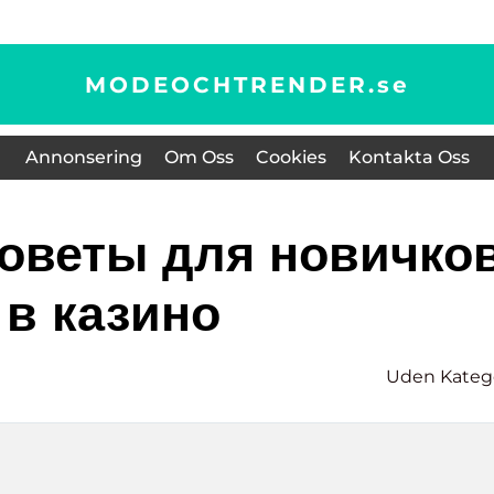
MODEOCHTRENDER.
se
Annonsering
Om Oss
Cookies
Kontakta Oss
в казино
Uden Kateg