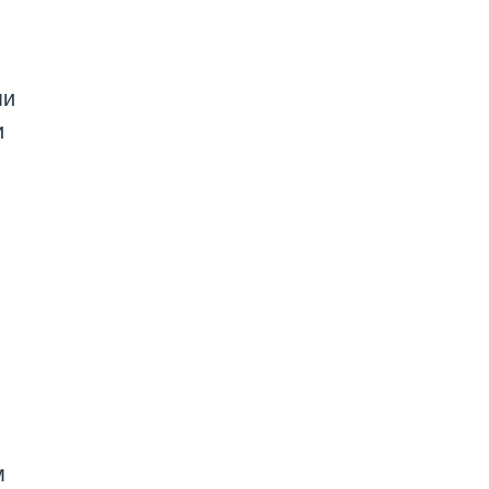
ми
и
м