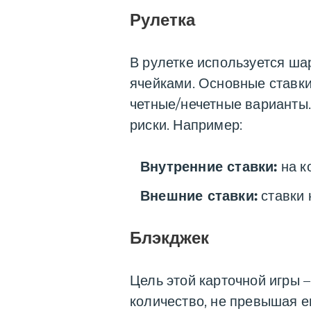
Рулетка
В рулетке используется ш
ячейками. Основные ставки
четные/нечетные варианты.
риски. Например:
Внутренние ставки:
на к
Внешние ставки:
ставки 
Блэкджек
Цель этой карточной игры –
количество, не превышая ег