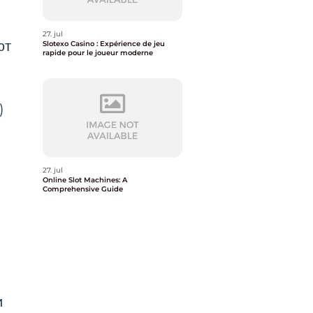
27. jul
ют
Slotexo Casino : Expérience de jeu
rapide pour le joueur moderne
)
27. jul
Online Slot Machines: A
Comprehensive Guide
и