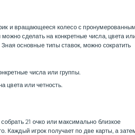
арик и вращающееся колесо с пронумерованны
 можно сделать на конкретные числа, цвета ил
 Зная основные типы ставок, можно сократить
онкретные числа или группы.
на цвета или четность.
 собрать 21 очко или максимально близкое
о. Каждый игрок получает по две карты, а зате