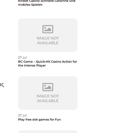
Kinbet Casino: Schnelle Gewinne und
mobiles Spielen
27. jul
BC Game – Quick‑Hit Casino Action for
the Intense Player
υς
27. jul
Play free slot games for Fun