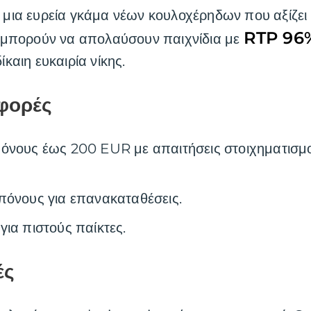
 μια ευρεία γκάμα νέων κουλοχέρηδων που αξίζει
RTP 96
ς μπορούν να απολαύσουν παιχνίδια με
καιη ευκαιρία νίκης.
φορές
όνους έως 200 EUR με απαιτήσεις στοιχηματισμ
όνους για επανακαταθέσεις.
ια πιστούς παίκτες.
ές