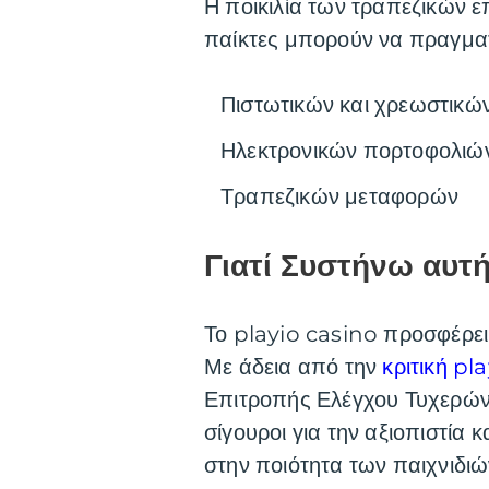
Η ποικιλία των τραπεζικών ε
παίκτες μπορούν να πραγματ
Πιστωτικών και χρεωστικώ
Ηλεκτρονικών πορτοφολιών 
Τραπεζικών μεταφορών
Γιατί Συστήνω αυτ
Το playio casino προσφέρει 
Με άδεια από την
κριτική pl
Επιτροπής Ελέγχου Τυχερών 
σίγουροι για την αξιοπιστία
στην ποιότητα των παιχνιδιώ