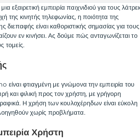
ια εξαιρετική εμπειρία παιχνιδιού για τους λάτρει
ή της κινητής τηλεφωνίας, η ποιότητα της
ης διεπαφής είναι καθοριστικής σημασίας για τους
ίζουν εν κινήσει. Ας δούμε πώς ανταγωνίζεται το
ς τομείς.
ής
o είναι φτιαγμένη με γνώμονα την εμπειρία του
αρή και φιλική προς τον χρήστη, με γρήγορη
αφικά. Η χρήση των κουλοχέρηδων είναι εύκολη
πλοηγηθούν χωρίς προβλήματα.
μπειρία Χρήστη