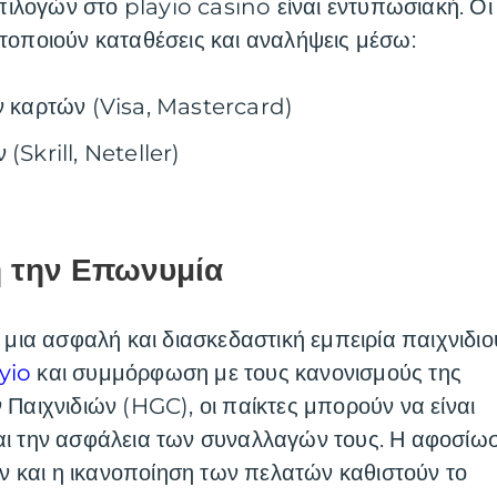
πιλογών στο playio casino είναι εντυπωσιακή. Οι
οποιούν καταθέσεις και αναλήψεις μέσω:
ν καρτών (Visa, Mastercard)
(Skrill, Neteller)
ή την Επωνυμία
μια ασφαλή και διασκεδαστική εμπειρία παιχνιδιο
ayio
και συμμόρφωση με τους κανονισμούς της
Παιχνιδιών (HGC), οι παίκτες μπορούν να είναι
 και την ασφάλεια των συναλλαγών τους. Η αφοσίω
ν και η ικανοποίηση των πελατών καθιστούν το