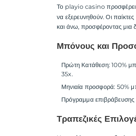
Το playio casino προσφέρει
να εξερευνηθούν. Οι παίκτε
και άνω, προσφέροντας μια δί
Μπόνους και Προσ
Πρώτη Κατάθεση: 100% μπ
35x.
Μηνιαία προσφορά: 50% μπ
Πρόγραμμα επιβράβευσης γ
Τραπεζικές Επιλογ