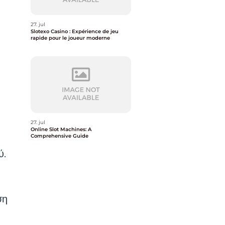
27. jul
Slotexo Casino : Expérience de jeu
rapide pour le joueur moderne
27. jul
Online Slot Machines: A
Comprehensive Guide
ύ.
ση