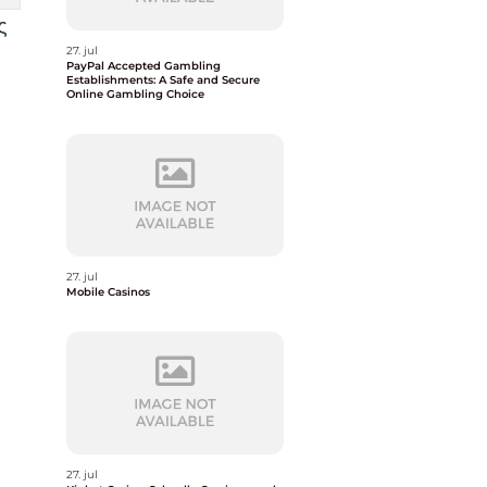
ς
27. jul
PayPal Accepted Gambling
Establishments: A Safe and Secure
Online Gambling Choice
27. jul
Mobile Casinos
27. jul