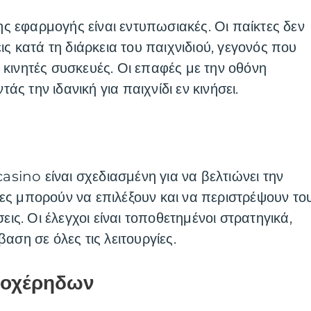
ης εφαρμογής είναι εντυπωσιακές. Οι παίκτες δεν
ς κατά τη διάρκεια του παιχνιδιού, γεγονός που
ε κινητές συσκευές. Οι επαφές με την οθόνη
άς την ιδανική για παιχνίδι εν κινήσει.
asino είναι σχεδιασμένη για να βελτιώνει την
κτες μπορούν να επιλέξουν και να περιστρέψουν το
ις. Οι έλεγχοι είναι τοποθετημένοι στρατηγικά,
ση σε όλες τις λειτουργίες.
λοχέρηδων