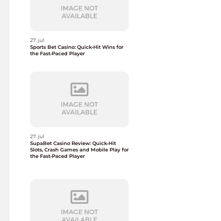
27. jul
Sports Bet Casino: Quick‑Hit Wins for
the Fast‑Paced Player
27. jul
SupaBet Casino Review: Quick‑Hit
Slots, Crash Games and Mobile Play for
the Fast‑Paced Player