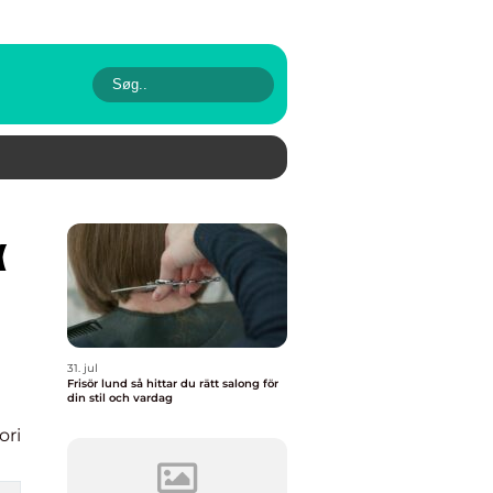
31. jul
Frisör lund så hittar du rätt salong för
din stil och vardag
ori