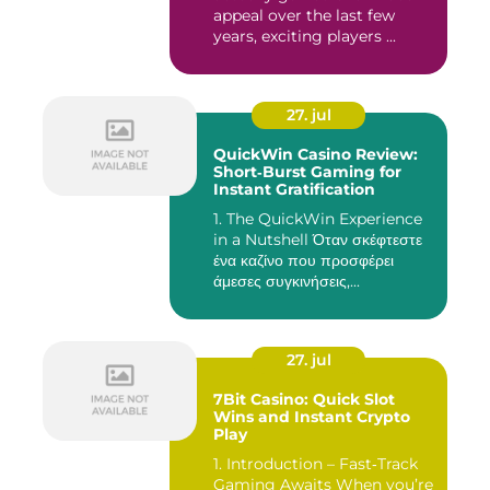
appeal over the last few
years, exciting players ...
27. jul
QuickWin Casino Review:
Short‑Burst Gaming for
Instant Gratification
1. The QuickWin Experience
in a Nutshell Όταν σκέφτεστε
ένα καζίνο που προσφέρει
άμεσες συγκινήσεις,...
27. jul
7Bit Casino: Quick Slot
Wins and Instant Crypto
Play
1. Introduction – Fast‑Track
Gaming Awaits When you’re