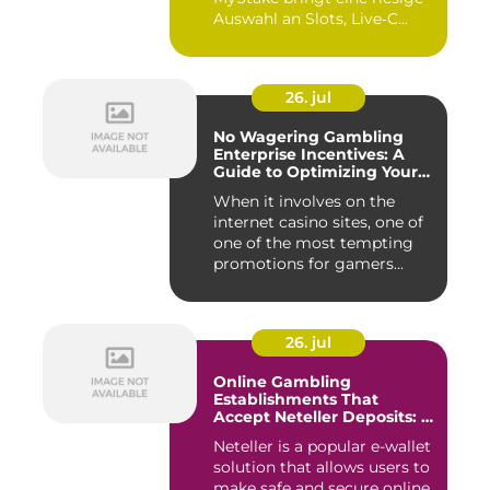
Auswahl an Slots, Live‑C...
26. jul
No Wagering Gambling
Enterprise Incentives: A
Guide to Optimizing Your
Payouts
When it involves on the
internet casino sites, one of
one of the most tempting
promotions for gamers...
26. jul
Online Gambling
Establishments That
Accept Neteller Deposits: A
Comprehensive Guide
Neteller is a popular e-wallet
solution that allows users to
make safe and secure online