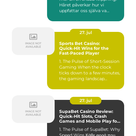
Håret påverkar hur vi
uppfattar oss själva va...
27. jul
Sports Bet Casino:
Quick‑Hit Wins for the
Fast‑Paced Player
1. The Pulse of Short‑Session
Gaming When the clock
ticks down to a few minutes,
the gaming landscap...
27. jul
SupaBet Casino Review:
Quick‑Hit Slots, Crash
Games and Mobile Play for
the Fast‑Paced Player
1. The Pulse of SupaBet: Why
Speed Wins Κάθε φορά που