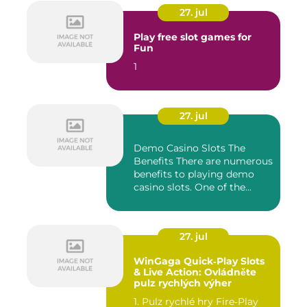
27. jul
Play free slot games for
Fun
1
27. jul
Demo Casino Slots The
Benefits There are numerous
benefits to playing demo
casino slots. One of the...
27. jul
WinGaga Quick‑Play Slots
& Live Action: Ovládněte
pulz rychlých výher
1. Pulz rychlé hry Fire‑Play