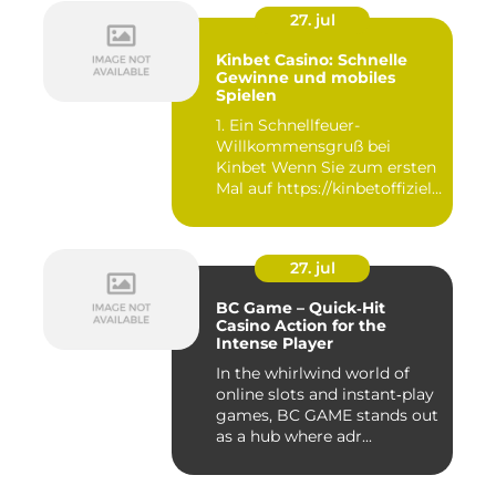
27. jul
Kinbet Casino: Schnelle
Gewinne und mobiles
Spielen
1. Ein Schnellfeuer-
Willkommensgruß bei
Kinbet Wenn Sie zum ersten
Mal auf https://kinbetoffiziell-
d...
27. jul
BC Game – Quick‑Hit
Casino Action for the
Intense Player
In the whirlwind world of
online slots and instant‑play
games, BC GAME stands out
as a hub where adr...