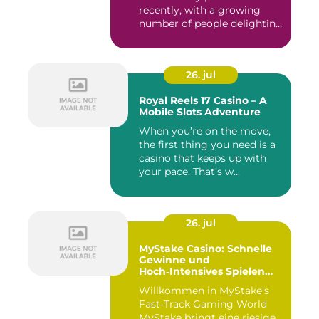
recently, with a growing
number of people delighting
i...
26. jul
Royal Reels 17 Casino – A
Mobile Slots Adventure
When you’re on the move,
the first thing you need is a
casino that keeps up with
your pace. That’s w...
26. jul
MyStake Casino: Schnelle
Gewinne und
Hoch‑Intensives Spielen
unterwegs
Willkommen in MyStake's
Fast‑Track Gaming World
MyStake bringt eine riesige