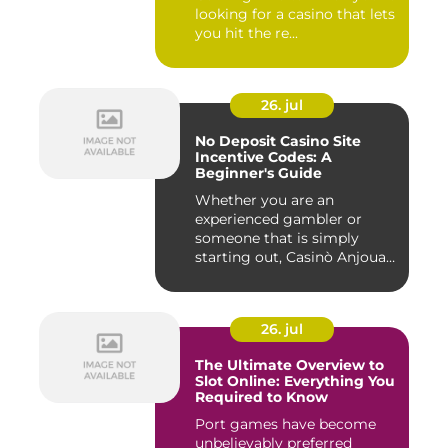
looking for a casino that lets
you hit the re...
26. jul
No Deposit Casino Site
Incentive Codes: A
Beginner's Guide
Whether you are an
experienced gambler or
someone that is simply
starting out, Casinò Anjouan
giochi...
26. jul
The Ultimate Overview to
Slot Online: Everything You
Required to Know
Port games have become
unbelievably preferred