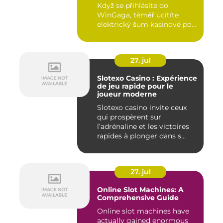
Když se přihlásíte do
WinGaga, téměř ucítíte
elektrický šum kasinové po...
27. jul
Slotexo Casino : Expérience
de jeu rapide pour le
joueur moderne
Slotexo casino invite ceux
qui prospèrent sur
l’adrénaline et les victoires
rapides à plonger dans s...
27. jul
Online Slot Machines: A
Comprehensive Guide
Online slot machines have
actually gained enormous