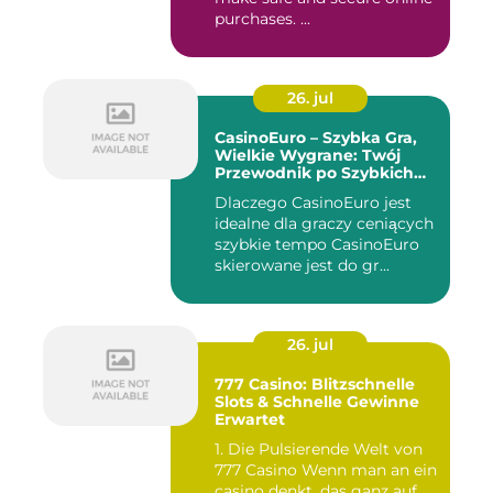
purchases. ...
26. jul
CasinoEuro – Szybka Gra,
Wielkie Wygrane: Twój
Przewodnik po Szybkich
Akcjach
Dlaczego CasinoEuro jest
idealne dla graczy ceniących
szybkie tempo CasinoEuro
skierowane jest do gr...
26. jul
777 Casino: Blitzschnelle
Slots & Schnelle Gewinne
Erwartet
1. Die Pulsierende Welt von
777 Casino Wenn man an ein
casino denkt, das ganz auf