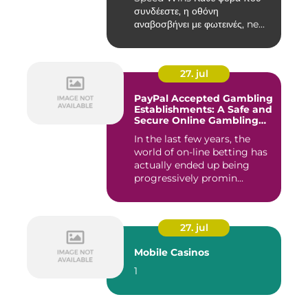
συνδέεστε, η οθόνη
αναβοσβήνει με φωτεινές, ne...
27. jul
PayPal Accepted Gambling
Establishments: A Safe and
Secure Online Gambling
Choice
In the last few years, the
world of on-line betting has
actually ended up being
progressively promin...
27. jul
Mobile Casinos
1