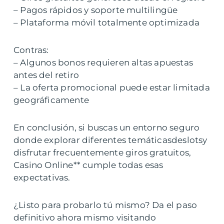
– Pagos rápidos y soporte multilingüe
– Plataforma móvil totalmente optimizada
Contras:
– Algunos bonos requieren altas apuestas
antes del retiro
– La oferta promocional puede estar limitada
geográficamente
En conclusión, si buscas un entorno seguro
donde explorar diferentes temáticas­de​slots​y
disfrutar frecuentemente gir​os gratuitos,
Casino Online** cumple todas esas
expectativas.​
¿Listo para probarlo tú mismo? Da el paso
definitivo ahora mismo visitando