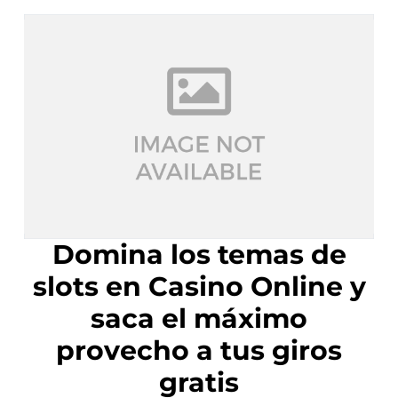
Domina los temas de
slots en Casino Online y
saca el máximo
provecho a tus giros
gratis