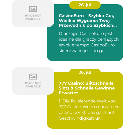
26. jul
CasinoEuro – Szybka Gra,
Wielkie Wygrane: Twój
Przewodnik po Szybkich
Akcjach
Dlaczego CasinoEuro jest
idealne dla graczy ceniących
szybkie tempo CasinoEuro
skierowane jest do gr...
26. jul
777 Casino: Blitzschnelle
Slots & Schnelle Gewinne
Erwartet
1. Die Pulsierende Welt von
777 Casino Wenn man an ein
casino denkt, das ganz auf
Geschwindigkeit un...