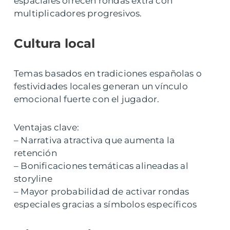
espaciales ofrecen rondas extra con
multiplicadores progresivos.
Cultura local
Temas basados en tradiciones españolas o
festividades locales generan un vínculo
emocional fuerte con el jugador.
Ventajas clave:
– Narrativa atractiva que aumenta la
retención
– Bonificaciones temáticas alineadas al
storyline
– Mayor probabilidad de activar rondas
especiales gracias a símbolos específicos