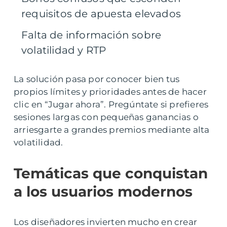
requisitos de apuesta elevados
Falta de información sobre
volatilidad y RTP
La solución pasa por conocer bien tus
propios límites y prioridades antes de hacer
clic en “Jugar ahora”. Pregúntate si prefieres
sesiones largas con pequeñas ganancias o
arriesgarte a grandes premios mediante alta
volatilidad.
Temáticas que conquistan
a los usuarios modernos
Los diseñadores invierten mucho en crear