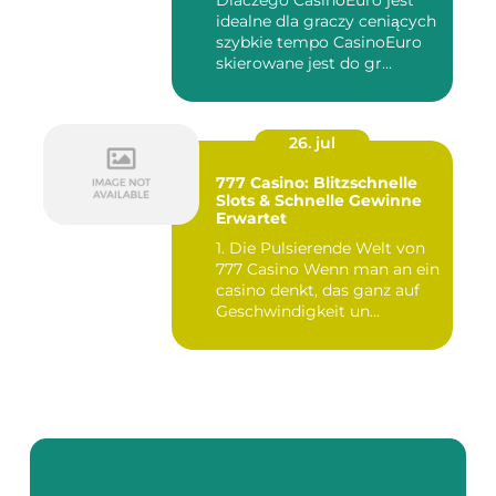
Dlaczego CasinoEuro jest
idealne dla graczy ceniących
szybkie tempo CasinoEuro
skierowane jest do gr...
26. jul
777 Casino: Blitzschnelle
Slots & Schnelle Gewinne
Erwartet
1. Die Pulsierende Welt von
777 Casino Wenn man an ein
casino denkt, das ganz auf
Geschwindigkeit un...