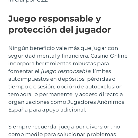
Juego responsable y
protección del jugador
Ningún beneficio vale más que jugar con
seguridad mental y financiera. Casino Online
incorpora herramientas robustas para
fomentar el
juego responsable
: límites
autoimpuestos en depósitos, pérdidas o
tiempo de sesión; opción de autoexclusión
temporal o permanente; y acceso directo a
organizaciones como Jugadores Anónimos
España para apoyo adicional.
Siempre recuerda: juega por diversión, no
como medio para solucionar problemas