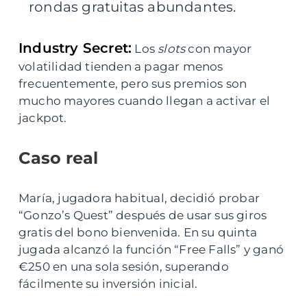
rondas gratuitas abundantes.
Industry Secret:
Los
slots
con mayor
volatilidad tienden a pagar menos
frecuentemente, pero sus premios son
mucho mayores cuando llegan a activar el
jackpot.
Caso real
María, jugadora habitual, decidió probar
“Gonzo’s Quest” después de usar sus giros
gratis del bono bienvenida. En su quinta
jugada alcanzó la función “Free Falls” y ganó
€250 en una sola sesión, superando
fácilmente su inversión inicial.