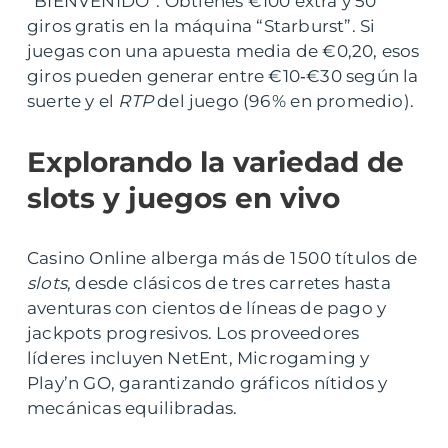
“BIENVENIDO”. Obtienes €100 extra y 50
giros gratis en la máquina “Starburst”. Si
juegas con una apuesta media de €0,20, esos
giros pueden generar entre €10‑€30 según la
suerte y el
RTP
del juego (96 % en promedio).
Explorando la variedad de
slots y juegos en vivo
Casino Online alberga más de 1 500 títulos de
slots
, desde clásicos de tres carretes hasta
aventuras con cientos de líneas de pago y
jackpots progresivos. Los proveedores
líderes incluyen NetEnt, Microgaming y
Play’n GO, garantizando gráficos nítidos y
mecánicas equilibradas.