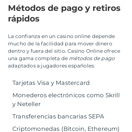
Métodos de pago y retiros
rápidos
La confianza en un casino online depende
mucho de la facilidad para mover dinero
dentro y fuera del sitio. Casino Online ofrece
una gama completa de
métodos de pago
adaptados a jugadores españoles:
Tarjetas Visa y Mastercard
Monederos electrónicos como Skrill
y Neteller
Transferencias bancarias SEPA
Criptomonedas (Bitcoin, Ethereum)