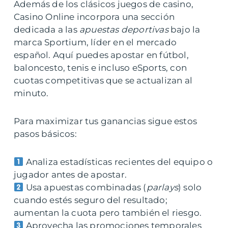
Además de los clásicos juegos de casino,
Casino Online incorpora una sección
dedicada a las
apuestas deportivas
bajo la
marca Sportium, líder en el mercado
español. Aquí puedes apostar en fútbol,
baloncesto, tenis e incluso eSports, con
cuotas competitivas que se actualizan al
minuto.
Para maximizar tus ganancias sigue estos
pasos básicos:
Analiza estadísticas recientes del equipo o
jugador antes de apostar.
Usa apuestas combinadas (
parlays
) solo
cuando estés seguro del resultado;
aumentan la cuota pero también el riesgo.
Aprovecha las promociones temporales