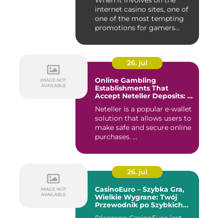
When it involves on the
internet casino sites, one of
one of the most tempting
promotions for gamers...
26. jul
Online Gambling
Establishments That
Accept Neteller Deposits: A
Comprehensive Guide
Neteller is a popular e-wallet
solution that allows users to
make safe and secure online
purchases. ...
26. jul
CasinoEuro – Szybka Gra,
Wielkie Wygrane: Twój
Przewodnik po Szybkich
Akcjach