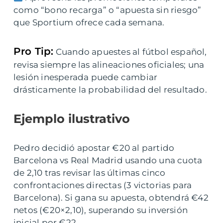
como “bono recarga” o “apuesta sin riesgo”
que Sportium ofrece cada semana.
Pro Tip:
Cuando apuestes al fútbol español,
revisa siempre las alineaciones oficiales; una
lesión inesperada puede cambiar
drásticamente la probabilidad del resultado.
Ejemplo ilustrativo
Pedro decidió apostar €20 al partido
Barcelona vs Real Madrid usando una cuota
de 2,10 tras revisar las últimas cinco
confrontaciones directas (3 victorias para
Barcelona). Si gana su apuesta, obtendrá €42
netos (€20×2,10), superando su inversión
inicial por €22.