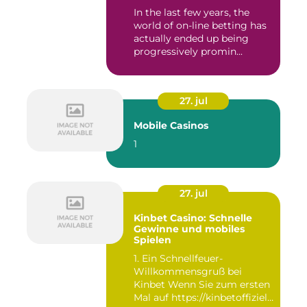
Choice
In the last few years, the
world of on-line betting has
actually ended up being
progressively promin...
27. jul
Mobile Casinos
1
27. jul
Kinbet Casino: Schnelle
Gewinne und mobiles
Spielen
1. Ein Schnellfeuer-
Willkommensgruß bei
Kinbet Wenn Sie zum ersten
Mal auf https://kinbetoffiziell-