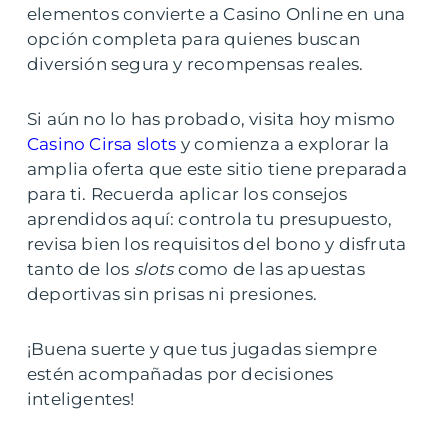
elementos convierte a Casino Online en una
opción completa para quienes buscan
diversión segura y recompensas reales.
Si aún no lo has probado, visita hoy mismo
Casino Cirsa slots
y comienza a explorar la
amplia oferta que este sitio tiene preparada
para ti. Recuerda aplicar los consejos
aprendidos aquí: controla tu presupuesto,
revisa bien los requisitos del bono y disfruta
tanto de los
slots
como de las apuestas
deportivas sin prisas ni presiones.
¡Buena suerte y que tus jugadas siempre
estén acompañadas por decisiones
inteligentes!