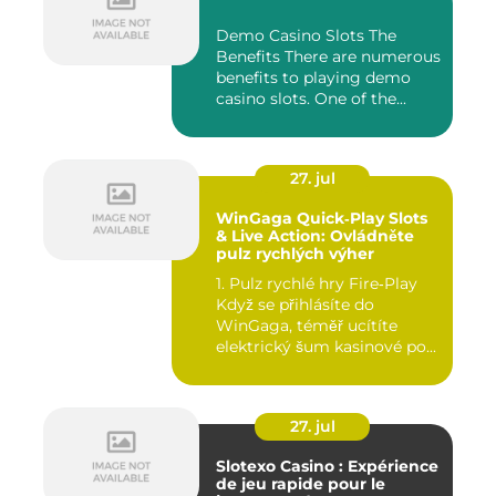
Demo Casino Slots The
Benefits There are numerous
benefits to playing demo
casino slots. One of the...
27. jul
WinGaga Quick‑Play Slots
& Live Action: Ovládněte
pulz rychlých výher
1. Pulz rychlé hry Fire‑Play
Když se přihlásíte do
WinGaga, téměř ucítíte
elektrický šum kasinové po...
27. jul
Slotexo Casino : Expérience
de jeu rapide pour le