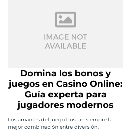
Domina los bonos y
juegos en Casino Online:
Guía experta para
jugadores modernos
Los amantes del juego buscan siempre la
mejor combinación entre diversión,