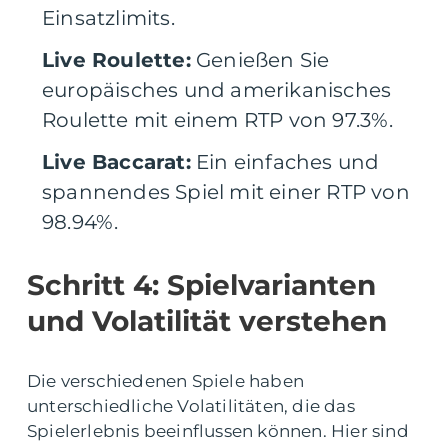
Einsatzlimits.
Live Roulette:
Genießen Sie
europäisches und amerikanisches
Roulette mit einem RTP von 97.3%.
Live Baccarat:
Ein einfaches und
spannendes Spiel mit einer RTP von
98.94%.
Schritt 4: Spielvarianten
und Volatilität verstehen
Die verschiedenen Spiele haben
unterschiedliche Volatilitäten, die das
Spielerlebnis beeinflussen können. Hier sind