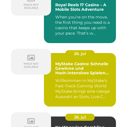
Royal Reels 17 Casino – A
Mobile Slots Adventure
When you’re on the move,
the first thing you need is a
casino that keeps up with
your pace. That’s w...
26. jul
MyStake Casino: Schnelle
Gewinne und
Hoch‑Intensives Spielen
unterwegs
Willkommen in MyStake's
Fast‑Track Gaming World
MyStake bringt eine riesige
Auswahl an Slots, Live‑C...
26. jul