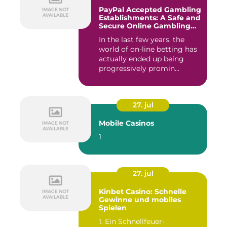
PayPal Accepted Gambling
Establishments: A Safe and
Secure Online Gambling
Choice
In the last few years, the
world of on-line betting has
actually ended up being
progressively promin...
27. jul
Mobile Casinos
1
27. jul
Kinbet Casino: Schnelle
Gewinne und mobiles
Spielen
1. Ein Schnellfeuer-