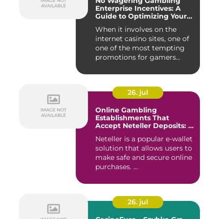
No Wagering Gambling
Enterprise Incentives: A
Guide to Optimizing Your
Payouts
When it involves on the
internet casino sites, one of
one of the most tempting
promotions for gamers...
26. jul
Online Gambling
Establishments That
Accept Neteller Deposits: A
Comprehensive Guide
Neteller is a popular e-wallet
solution that allows users to
make safe and secure online
purchases. ...
26. jul