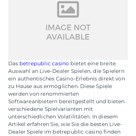
Das
betrepublic casino
bietet eine breite
Auswahl an Live-Dealer Spielen, die Spielern
ein authentisches Casino-Erlebnis direkt von
zu Hause aus ermöglichen. Diese Spiele
werden von renommierten
Softwareanbietern bereitgestellt und bieten
verschiedene Spielvarianten mit
unterschiedlichen Volatilitäten. In diesem
Artikel erfahren Sie, wie Sie die besten Live-
Dealer Spiele im betrepublic casino finden