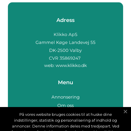
Adress
web:
www.klikko.dk
Menu
Annonsering
Om oss
Cookies
På vores website bruges cookies til at huske dine
indstillinger, statistik og personalisering af indhold og
Kontakta oss
annoncer. Denne information deles med tredjepart. Ved
Sitemap