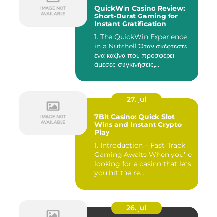
QuickWin Casino Review:
Short‑Burst Gaming for
Instant Gratification
1. The QuickWin Experience
in a Nutshell Όταν σκέφτεστε
ένα καζίνο που προσφέρει
άμεσες συγκινήσεις,...
27. jul
7Bit Casino: Quick Slot
Wins and Instant Crypto
Play
1. Introduction – Fast‑Track
Gaming Awaits When you’re
looking for a casino that lets
you hit the re...
26. jul