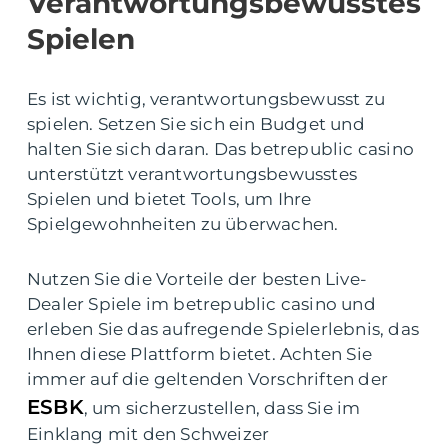
Verantwortungsbewusstes
Spielen
Es ist wichtig, verantwortungsbewusst zu
spielen. Setzen Sie sich ein Budget und
halten Sie sich daran. Das betrepublic casino
unterstützt verantwortungsbewusstes
Spielen und bietet Tools, um Ihre
Spielgewohnheiten zu überwachen.
Nutzen Sie die Vorteile der besten Live-
Dealer Spiele im betrepublic casino und
erleben Sie das aufregende Spielerlebnis, das
Ihnen diese Plattform bietet. Achten Sie
immer auf die geltenden Vorschriften der
ESBK
, um sicherzustellen, dass Sie im
Einklang mit den Schweizer