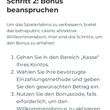
Schritt 2: Bonus
beanspruchen
Um das Spielerlebnis zu verbessern, bietet
das betrepublic casino attraktive
Willkommensboni. Hier sind die Schritte, um
den Bonus zu erhalten:
Gehen Sie in den Bereich „Kasse“
Ihres Kontos.
Wählen Sie Ihre bevorzugte
Einzahlungsmethode und geben
Sie den gewünschten Betrag ein.
Nutzen Sie den Bonuscode, falls
erforderlich, um den
Willkommensbonus zu aktivieren.