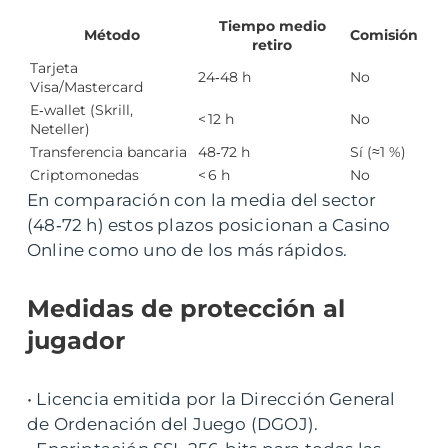
Tiempo medio
Método
Comisión
retiro
Tarjeta
24‑48 h
No
Visa/Mastercard
E‑wallet (Skrill,
< 12 h
No
Neteller)
Transferencia bancaria
48‑72 h
Sí (≈1 %)
Criptomonedas
< 6 h
No
En comparación con la media del sector
(48‑72 h) estos plazos posicionan a Casino
Online como uno de los más rápidos.
Medidas de protección al
jugador
• Licencia emitida por la Dirección General
de Ordenación del Juego (DGOJ).