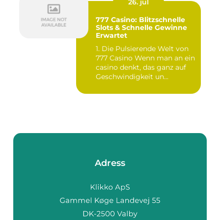
26. jul
777 Casino: Blitzschnelle
Slots & Schnelle Gewinne
Erwartet
1. Die Pulsierende Welt von
777 Casino Wenn man an ein
casino denkt, das ganz auf
Geschwindigkeit un...
Adress