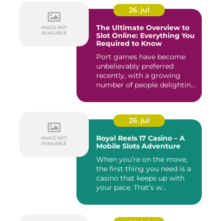
26. jul
The Ultimate Overview to
Slot Online: Everything You
Required to Know
Port games have become
unbelievably preferred
recently, with a growing
number of people delighting
i...
26. jul
Royal Reels 17 Casino – A
Mobile Slots Adventure
When you’re on the move,
the first thing you need is a
casino that keeps up with
your pace. That’s w...