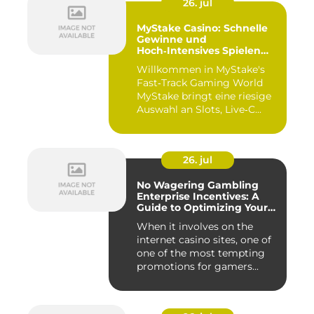
26. jul
MyStake Casino: Schnelle
Gewinne und
Hoch‑Intensives Spielen
unterwegs
Willkommen in MyStake's
Fast‑Track Gaming World
MyStake bringt eine riesige
Auswahl an Slots, Live‑C...
26. jul
No Wagering Gambling
Enterprise Incentives: A
Guide to Optimizing Your
Payouts
When it involves on the
internet casino sites, one of
one of the most tempting
promotions for gamers...