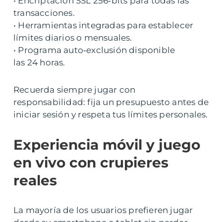
• Encriptación SSL 256‑bits para todas las
transacciones.
• Herramientas integradas para establecer
límites diarios o mensuales.
• Programa auto‑exclusión disponible
las 24 horas.
Recuerda siempre jugar con
responsabilidad: fija un presupuesto antes de
iniciar sesión y respeta tus límites personales.
Experiencia móvil y juego
en vivo con crupieres
reales
La mayoría de los usuarios prefieren jugar