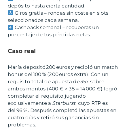
depósito hasta cierta cantidad.
Giros gratis – rondas sin coste en slots
seleccionados cada semana.
Cashback semanal – recuperas un
porcentaje de tus pérdidas netas.
Caso real
María depositó 200 euros y recibió un match
bonus del 100 % (200 euros extra). Con un
requisito total de apuesta de 35x sobre
ambos montos (400 € × 35 = 14 000 €) logró
completar el requisito jugando
exclusivamente a
Starburst
, cuyo RTP es
del 96 %. Después completó las apuestas en
cuatro días y retiró sus ganancias sin
problemas.