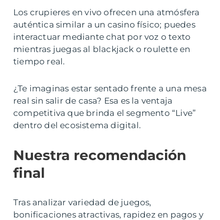
Los crupieres en vivo ofrecen una atmósfera
auténtica similar a un casino físico; puedes
interactuar mediante chat por voz o texto
mientras juegas al blackjack o roulette en
tiempo real.
¿Te imaginas estar sentado frente a una mesa
real sin salir de casa? Esa es la ventaja
competitiva que brinda el segmento “Live”
dentro del ecosistema digital.
Nuestra recomendación
final
Tras analizar variedad de juegos,
bonificaciones atractivas, rapidez en pagos y