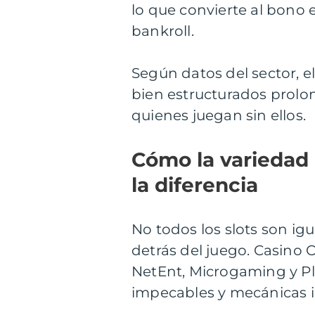
lo que convierte al bono 
bankroll.
Según datos del sector, e
bien estructurados prolo
quienes juegan sin ellos.
Cómo la variedad
la diferencia
No todos los slots son ig
detrás del juego. Casino 
NetEnt, Microgaming y Pla
impecables y mecánicas 