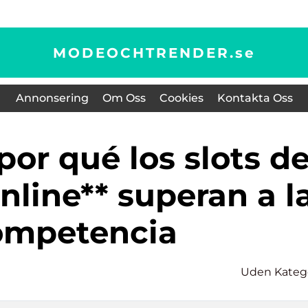
MODEOCHTRENDER.
se
Annonsering
Om Oss
Cookies
Kontakta Oss
nline** superan a l
ompetencia
Uden Kateg