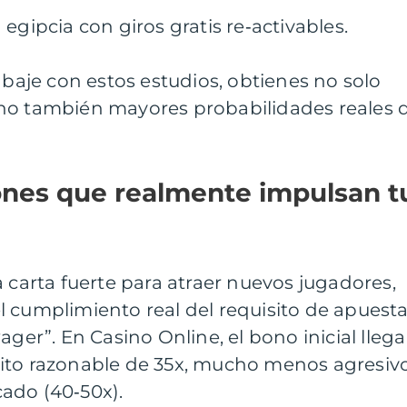
egipcia con giros gratis re‑activables.
abaje con estos estudios, obtienes no solo
no también mayores probabilidades reales 
nes que realmente impulsan t
a carta fuerte para atraer nuevos jugadores,
 cumplimiento real del requisito de apuesta
ager”. En Casino Online, el bono inicial llega
ito razonable de 35x, mucho menos agresiv
ado (40‑50x).