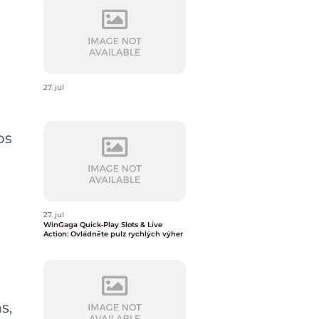
27. jul
os
27. jul
WinGaga Quick‑Play Slots & Live
Action: Ovládněte pulz rychlých výher
s,