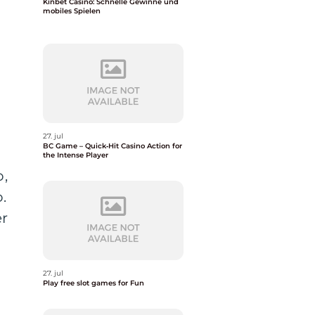
Kinbet Casino: Schnelle Gewinne und
mobiles Spielen
27. jul
BC Game – Quick‑Hit Casino Action for
the Intense Player
o,
.
er
27. jul
Play free slot games for Fun