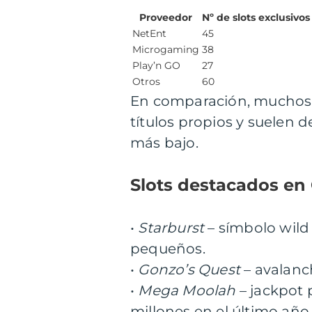
Proveedor
Nº de slots exclusivos
NetEnt
45
Microgaming
38
Play’n GO
27
Otros
60
En comparación, muchos 
títulos propios y suelen
más bajo.
Slots destacados en
•
Starburst
– símbolo wild
pequeños.
•
Gonzo’s Quest
– avalanch
•
Mega Moolah
– jackpot
millones en el último año