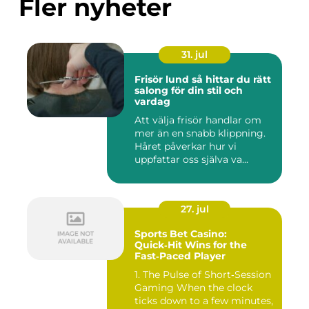
Fler nyheter
31. jul
Frisör lund så hittar du rätt
salong för din stil och
vardag
Att välja frisör handlar om
mer än en snabb klippning.
Håret påverkar hur vi
uppfattar oss själva va...
27. jul
Sports Bet Casino:
Quick‑Hit Wins for the
Fast‑Paced Player
1. The Pulse of Short‑Session
Gaming When the clock
ticks down to a few minutes,