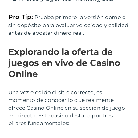
Pro Tip:
Prueba primero la versión demo o
sin depósito para evaluar velocidad y calidad
antes de apostar dinero real.
Explorando la oferta de
juegos en vivo de Casino
Online
Una vez elegido el sitio correcto, es
momento de conocer lo que realmente
ofrece Casino Online en su sección de juego
en directo. Este casino destaca por tres
pilares fundamentales: