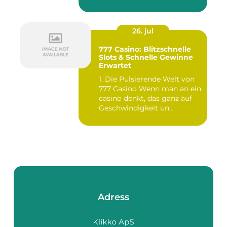
26. jul
777 Casino: Blitzschnelle
Slots & Schnelle Gewinne
Erwartet
1. Die Pulsierende Welt von
777 Casino Wenn man an ein
casino denkt, das ganz auf
Geschwindigkeit un...
Adress