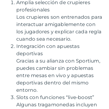
Amplia selección de crupieres
profesionales
Los crupieres son entrenados para
interactuar amigablemente con
los jugadores y explicar cada regla
cuando sea necesario.
Integración con apuestas
deportivas
Gracias a su alianza con Sportium,
puedes cambiar sin problemas
entre mesas en vivo y apuestas
deportivas dentro del mismo
entorno.
Slots con funciones “live‑boost”
Algunas tragamonedas incluyen