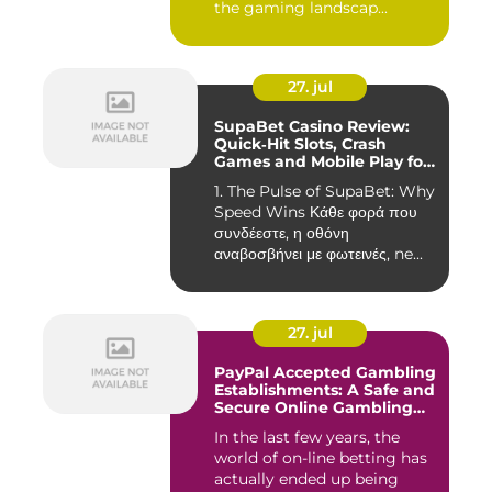
the gaming landscap...
27. jul
SupaBet Casino Review:
Quick‑Hit Slots, Crash
Games and Mobile Play for
the Fast‑Paced Player
1. The Pulse of SupaBet: Why
Speed Wins Κάθε φορά που
συνδέεστε, η οθόνη
αναβοσβήνει με φωτεινές, ne...
27. jul
PayPal Accepted Gambling
Establishments: A Safe and
Secure Online Gambling
Choice
In the last few years, the
world of on-line betting has
actually ended up being