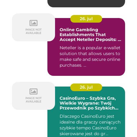
26. jul
Online Gambling
Establishments That
Accept Neteller Deposits: A
Comprehensive Guide
Neteller is a popular e-wallet
solution that allows users to
make safe and secure online
purchases. ...
26. jul
CasinoEuro – Szybka Gra,
Wielkie Wygrane: Twój
Przewodnik po Szybkich
Akcjach
Dlaczego CasinoEuro jest
idealne dla graczy ceniących
szybkie tempo CasinoEuro
skierowane jest do gr...