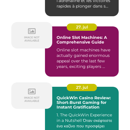
l’adrénaline et les victoires
rapides à plonger dans s...
27. jul
Online Slot Machines: A
Comprehensive Guide
Online slot machines have
actually gained enormous
appeal over the last few
years, exciting players ...
27. jul
QuickWin Casino Review:
Short‑Burst Gaming for
Instant Gratification
1. The QuickWin Experience
in a Nutshell Όταν σκέφτεστε
ένα καζίνο που προσφέρει