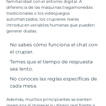
familiaridad con el entorno digital. A
diferencia de las máquinas tragamonedas
tradicionales o los videojuegos
automatizados, los crupieres reales
introducen variables humanas que pueden
generar dudas:
No sabes cómo funciona el chat con
el crupier.
Temes que el tiempo de respuesta
sea lento.
No conoces las reglas específicas de
cada mesa.
Además, muchos principiantes se sienten
inseguros al manejar su dinero real frente a