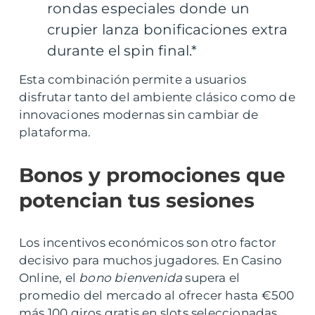
rondas especiales donde un
crupier lanza bonificaciones extra
durante el spin final.*
Esta combinación permite a usuarios
disfrutar tanto del ambiente clásico como de
innovaciones modernas sin cambiar de
plataforma.
Bonos y promociones que
potencian tus sesiones
Los incentivos económicos son otro factor
decisivo para muchos jugadores. En Casino
Online, el
bono bienvenida
supera el
promedio del mercado al ofrecer hasta €500
más 100 giros gratis en slots seleccionadas