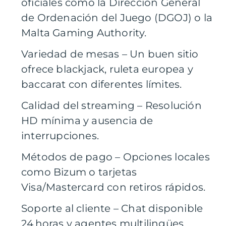
oficiales como la Dirección General
de Ordenación del Juego (DGOJ) o la
Malta Gaming Authority.
Variedad de mesas – Un buen sitio
ofrece blackjack, ruleta europea y
baccarat con diferentes límites.
Calidad del streaming – Resolución
HD mínima y ausencia de
interrupciones.
Métodos de pago – Opciones locales
como Bizum o tarjetas
Visa/Mastercard con retiros rápidos.
Soporte al cliente – Chat disponible
24 horas y agentes multilingües.