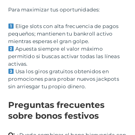
Para maximizar tus oportunidades:
Elige slots con alta frecuencia de pagos
pequeños; mantienen tu bankroll activo
mientras esperas el gran golpe.
Apuesta siempre el valor máximo
permitido si buscas activar todas las líneas
activas.
Usa los giros gratuitos obtenidos en
promociones para probar nuevos jackpots
sin arriesgar tu propio dinero.
Preguntas frecuentes
sobre bonos festivos
Q: