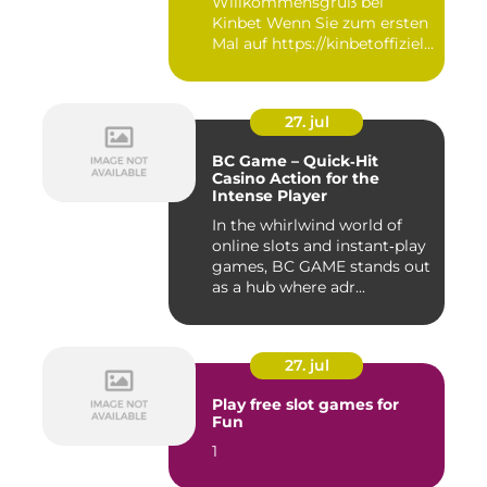
Willkommensgruß bei
Kinbet Wenn Sie zum ersten
Mal auf https://kinbetoffiziell-
d...
27. jul
BC Game – Quick‑Hit
Casino Action for the
Intense Player
In the whirlwind world of
online slots and instant‑play
games, BC GAME stands out
as a hub where adr...
27. jul
Play free slot games for
Fun
1