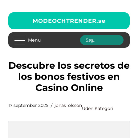
MODEOCHTRENDER.
se
Menu
Descubre los secretos de
los bonos festivos en
Casino Online
17 september 2025
jonas_olsson
Uden Kategori