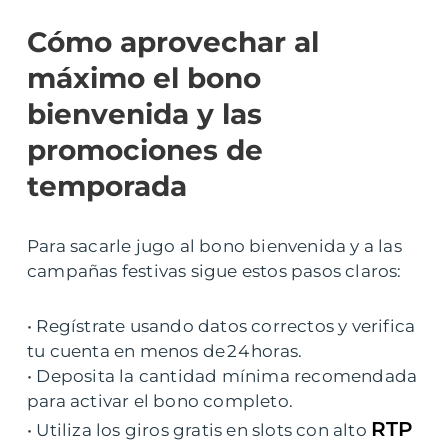
Cómo aprovechar al
máximo el bono
bienvenida y las
promociones de
temporada
Para sacarle jugo al bono bienvenida y a las
campañas festivas sigue estos pasos claros:
• Regístrate usando datos correctos y verifica
tu cuenta en menos de 24 horas.
• Deposita la cantidad mínima recomendada
para activar el bono completo.
RTP
• Utiliza los giros gratis en slots con alto