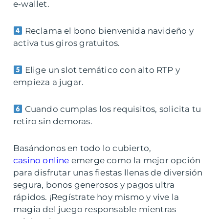
e‑wallet.
Reclama el bono bienvenida navideño y
activa tus giros gratuitos.
Elige un slot temático con alto RTP y
empieza a jugar.
Cuando cumplas los requisitos, solicita tu
retiro sin demoras.
Basándonos en todo lo cubierto,
casino online
emerge como la mejor opción
para disfrutar unas fiestas llenas de diversión
segura, bonos generosos y pagos ultra
rápidos. ¡Regístrate hoy mismo y vive la
magia del juego responsable mientras