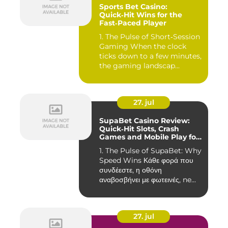
Sports Bet Casino:
Quick‑Hit Wins for the
Fast‑Paced Player
1. The Pulse of Short‑Session
Gaming When the clock
ticks down to a few minutes,
the gaming landscap...
27. jul
SupaBet Casino Review:
Quick‑Hit Slots, Crash
Games and Mobile Play for
the Fast‑Paced Player
1. The Pulse of SupaBet: Why
Speed Wins Κάθε φορά που
συνδέεστε, η οθόνη
αναβοσβήνει με φωτεινές, ne...
27. jul