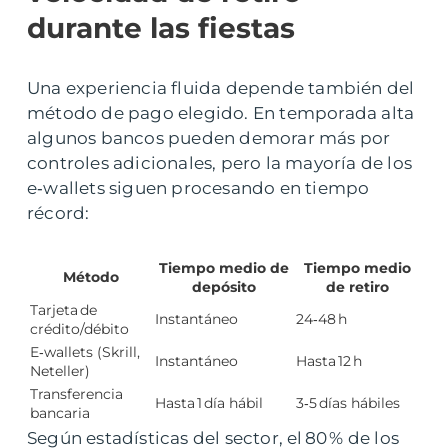
durante las fiestas
Una experiencia fluida depende también del
método de pago elegido. En temporada alta
algunos bancos pueden demorar más por
controles adicionales, pero la mayoría de los
e‑wallets siguen procesando en tiempo
récord:
Tiempo medio de
Tiempo medio
Método
depósito
de retiro
Tarjeta de
Instantáneo
24‑48 h
crédito/débito
E‑wallets (Skrill,
Instantáneo
Hasta 12 h
Neteller)
Transferencia
Hasta 1 día hábil
3‑5 días hábiles
bancaria
Según estadísticas del sector, el 80 % de los