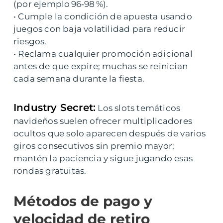
(por ejemplo 96‑98 %).
• Cumple la condición de apuesta usando
juegos con baja volatilidad para reducir
riesgos.
• Reclama cualquier promoción adicional
antes de que expire; muchas se reinician
cada semana durante la fiesta.
Industry Secret:
Los slots temáticos
navideños suelen ofrecer multiplicadores
ocultos que solo aparecen después de varios
giros consecutivos sin premio mayor;
mantén la paciencia y sigue jugando esas
rondas gratuitas.
Métodos de pago y
velocidad de retiro