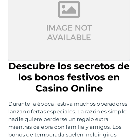
Descubre los secretos de
los bonos festivos en
Casino Online
Durante la época festiva muchos operadores
lanzan ofertas especiales. La razón es simple:
nadie quiere perderse un regalo extra
mientras celebra con familia y amigos. Los
bonos de temporada suelen incluir giros