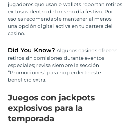
jugadores que usan e‑wallets reportan retiros
exitosos dentro del mismo día festivo. Por
eso es recomendable mantener al menos
una opción digital activa en tu cartera del
casino.
Did You Know?
Algunos casinos ofrecen
retiros sin comisiones durante eventos
especiales; revisa siempre la sección
“Promociones” para no perderte este
beneficio extra.
Juegos con jackpots
explosivos para la
temporada