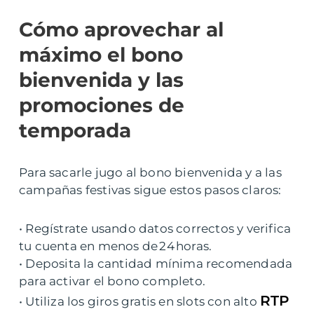
Cómo aprovechar al
máximo el bono
bienvenida y las
promociones de
temporada
Para sacarle jugo al bono bienvenida y a las
campañas festivas sigue estos pasos claros:
• Regístrate usando datos correctos y verifica
tu cuenta en menos de 24 horas.
• Deposita la cantidad mínima recomendada
para activar el bono completo.
RTP
• Utiliza los giros gratis en slots con alto