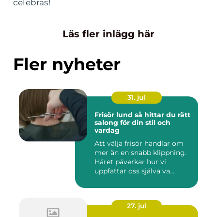
celebras!
Läs fler inlägg här
Fler nyheter
31. jul
Frisör lund så hittar du rätt
salong för din stil och
vardag
Att välja frisör handlar om
mer än en snabb klippning.
Håret påverkar hur vi
uppfattar oss själva va...
27. jul