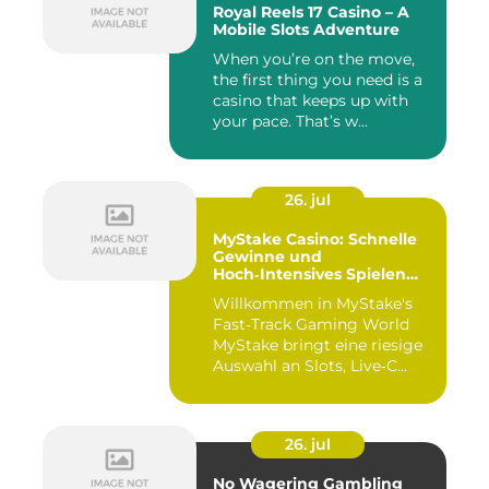
Royal Reels 17 Casino – A
Mobile Slots Adventure
When you’re on the move,
the first thing you need is a
casino that keeps up with
your pace. That’s w...
26. jul
MyStake Casino: Schnelle
Gewinne und
Hoch‑Intensives Spielen
unterwegs
Willkommen in MyStake's
Fast‑Track Gaming World
MyStake bringt eine riesige
Auswahl an Slots, Live‑C...
26. jul
No Wagering Gambling