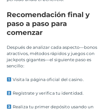
Recomendación final y
paso a paso para
comenzar
Después de analizar cada aspecto—bonos
atractivos, métodos rápidos y juegos con
jackpots gigantes—el siguiente paso es
sencillo:
Visita la página oficial del casino.
Regístrate y verifica tu identidad.
Realiza tu primer depósito usando un