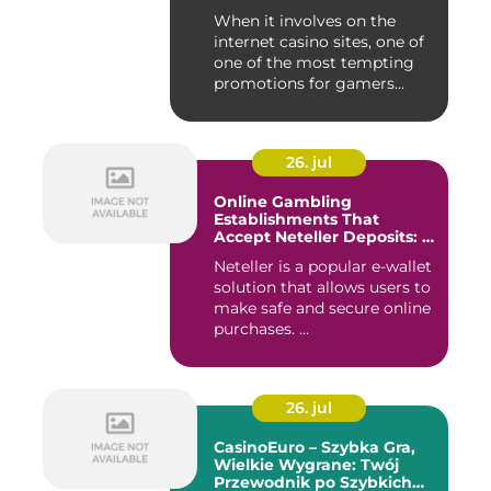
Payouts
When it involves on the
internet casino sites, one of
one of the most tempting
promotions for gamers...
26. jul
Online Gambling
Establishments That
Accept Neteller Deposits: A
Comprehensive Guide
Neteller is a popular e-wallet
solution that allows users to
make safe and secure online
purchases. ...
26. jul
CasinoEuro – Szybka Gra,
Wielkie Wygrane: Twój
Przewodnik po Szybkich