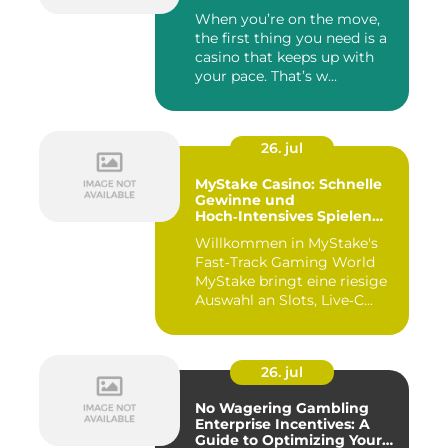
When you’re on the move,
the first thing you need is a
casino that keeps up with
your pace. That’s w...
26. jul
MyStake Casino: Schnelle
Gewinne und
Hoch‑Intensives Spielen
unterwegs
Willkommen in MyStake's
Fast‑Track Gaming World
MyStake bringt eine riesige
Auswahl an Slots, Live‑C...
26. jul
No Wagering Gambling
Enterprise Incentives: A
Guide to Optimizing Your