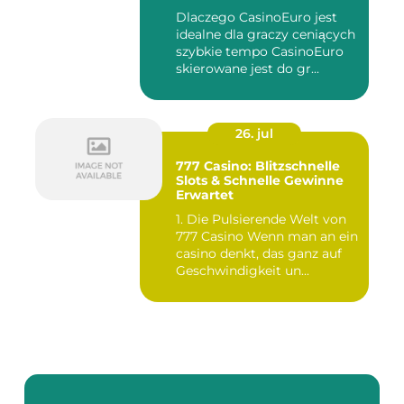
Akcjach
Dlaczego CasinoEuro jest
idealne dla graczy ceniących
szybkie tempo CasinoEuro
skierowane jest do gr...
26. jul
777 Casino: Blitzschnelle
Slots & Schnelle Gewinne
Erwartet
1. Die Pulsierende Welt von
777 Casino Wenn man an ein
casino denkt, das ganz auf
Geschwindigkeit un...