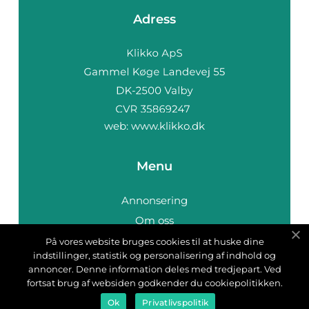
Adress
web:
www.klikko.dk
Menu
Annonsering
Om oss
Cookies
På vores website bruges cookies til at huske dine
indstillinger, statistik og personalisering af indhold og
Kontakta oss
annoncer. Denne information deles med tredjepart. Ved
Sitemap
fortsat brug af websiden godkender du cookiepolitikken.
Ok
Privatlivspolitik