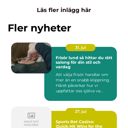
Läs fler inlägg här
Fler nyheter
31. jul
Frisör lund så hittar du rätt
salong för din stil och
vardag
Att välja frisör handlar om
mer än en snabb klippning.
Håret påverkar hur vi
uppfattar oss själva va...
27. jul
Sports Bet Casino:
Quick‑Hit Wins for the