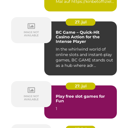
Mal auf https://kinbetoffiziell-
d...
27. jul
BC Game – Quick‑Hit
Casino Action for the
Intense Player
In the whirlwind world of
online slots and instant‑play
games, BC GAME stands out
as a hub where adr...
27. jul
Play free slot games for
Fun
1