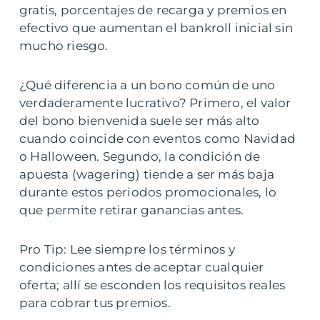
gratis, porcentajes de recarga y premios en
efectivo que aumentan el bankroll inicial sin
mucho riesgo.
¿Qué diferencia a un bono común de uno
verdaderamente lucrativo? Primero, el valor
del bono bienvenida suele ser más alto
cuando coincide con eventos como Navidad
o Halloween. Segundo, la condición de
apuesta (wagering) tiende a ser más baja
durante estos periodos promocionales, lo
que permite retirar ganancias antes.
Pro Tip: Lee siempre los términos y
condiciones antes de aceptar cualquier
oferta; allí se esconden los requisitos reales
para cobrar tus premios.