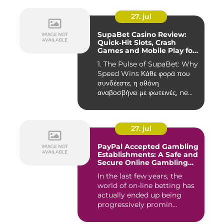
27. jul
SupaBet Casino Review:
Quick‑Hit Slots, Crash
Games and Mobile Play for
the Fast‑Paced Player
1. The Pulse of SupaBet: Why
Speed Wins Κάθε φορά που
συνδέεστε, η οθόνη
αναβοσβήνει με φωτεινές, ne...
27. jul
PayPal Accepted Gambling
Establishments: A Safe and
Secure Online Gambling
Choice
In the last few years, the
world of on-line betting has
actually ended up being
progressively promin...