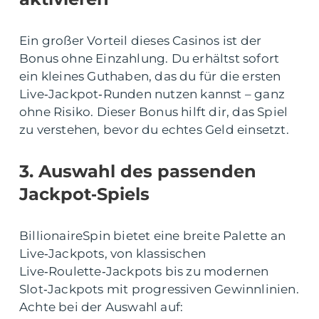
Ein großer Vorteil dieses Casinos ist der
Bonus ohne Einzahlung. Du erhältst sofort
ein kleines Guthaben, das du für die ersten
Live‑Jackpot‑Runden nutzen kannst – ganz
ohne Risiko. Dieser Bonus hilft dir, das Spiel
zu verstehen, bevor du echtes Geld einsetzt.
3. Auswahl des passenden
Jackpot‑Spiels
BillionaireSpin bietet eine breite Palette an
Live‑Jackpots, von klassischen
Live‑Roulette‑Jackpots bis zu modernen
Slot‑Jackpots mit progressiven Gewinnlinien.
Achte bei der Auswahl auf: