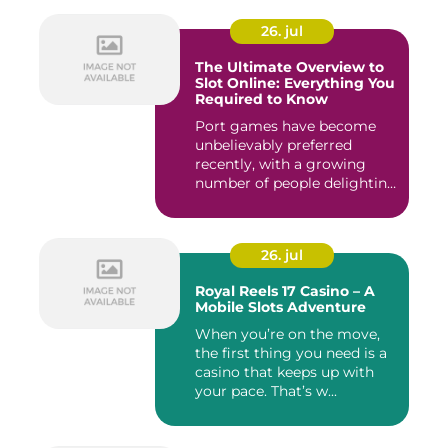
26. jul
The Ultimate Overview to
Slot Online: Everything You
Required to Know
Port games have become
unbelievably preferred
recently, with a growing
number of people delighting
i...
26. jul
Royal Reels 17 Casino – A
Mobile Slots Adventure
When you’re on the move,
the first thing you need is a
casino that keeps up with
your pace. That’s w...