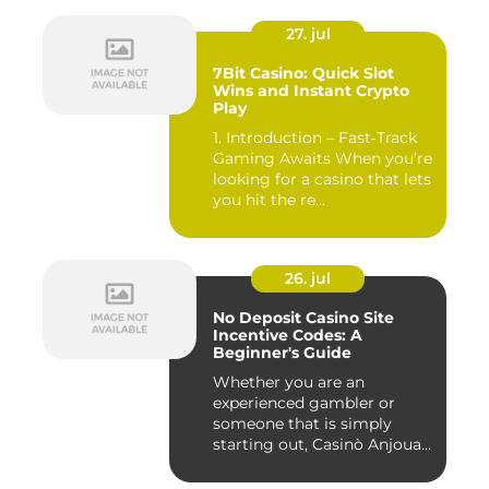
27. jul
7Bit Casino: Quick Slot
Wins and Instant Crypto
Play
1. Introduction – Fast‑Track
Gaming Awaits When you’re
looking for a casino that lets
you hit the re...
26. jul
No Deposit Casino Site
Incentive Codes: A
Beginner's Guide
Whether you are an
experienced gambler or
someone that is simply
starting out, Casinò Anjouan
giochi...