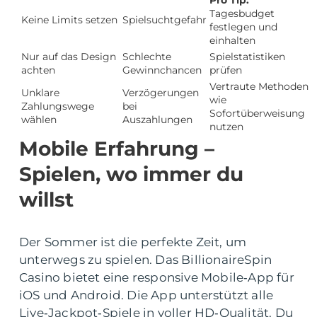
Pro Tip:
Tagesbudget
Keine Limits setzen
Spielsuchtgefahr
festlegen und
einhalten
Nur auf das Design
Schlechte
Spielstatistiken
achten
Gewinnchancen
prüfen
Vertraute Methoden
Unklare
Verzögerungen
wie
Zahlungswege
bei
Sofortüberweisung
wählen
Auszahlungen
nutzen
Mobile Erfahrung –
Spielen, wo immer du
willst
Der Sommer ist die perfekte Zeit, um
unterwegs zu spielen. Das BillionaireSpin
Casino bietet eine responsive Mobile‑App für
iOS und Android. Die App unterstützt alle
Live‑Jackpot‑Spiele in voller HD‑Qualität. Du