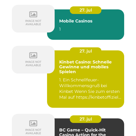
27. jul
Mobile Casinos
1
27. jul
Kinbet Casino: Schnelle
Gewinne und mobiles
Spielen
1. Ein Schnellfeuer-
Willkommensgruß bei
Kinbet Wenn Sie zum ersten
Mal auf https://kinbetoffiziell-
d...
27. jul
BC Game – Quick‑Hit
Casino Action for the