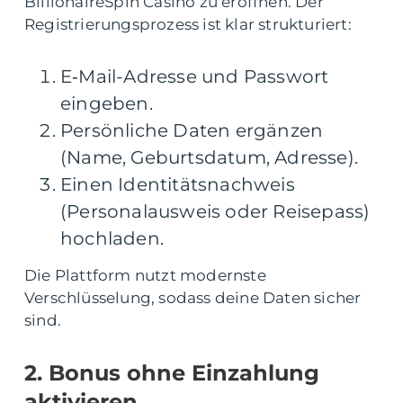
BillionaireSpin Casino zu eröffnen. Der
Registrierungsprozess ist klar strukturiert:
E‑Mail-Adresse und Passwort
eingeben.
Persönliche Daten ergänzen
(Name, Geburtsdatum, Adresse).
Einen Identitätsnachweis
(Personalausweis oder Reisepass)
hochladen.
Die Plattform nutzt modernste
Verschlüsselung, sodass deine Daten sicher
sind.
2. Bonus ohne Einzahlung
aktivieren