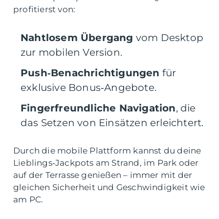
profitierst von:
Nahtlosem Übergang
vom Desktop
zur mobilen Version.
Push‑Benachrichtigungen
für
exklusive Bonus‑Angebote.
Fingerfreundliche Navigation
, die
das Setzen von Einsätzen erleichtert.
Durch die mobile Plattform kannst du deine
Lieblings‑Jackpots am Strand, im Park oder
auf der Terrasse genießen – immer mit der
gleichen Sicherheit und Geschwindigkeit wie
am PC.