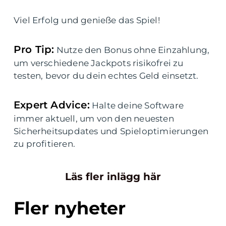
Viel Erfolg und genieße das Spiel!
Pro Tip:
Nutze den Bonus ohne Einzahlung,
um verschiedene Jackpots risikofrei zu
testen, bevor du dein echtes Geld einsetzt.
Expert Advice:
Halte deine Software
immer aktuell, um von den neuesten
Sicherheitsupdates und Spieloptimierungen
zu profitieren.
Läs fler inlägg här
Fler nyheter