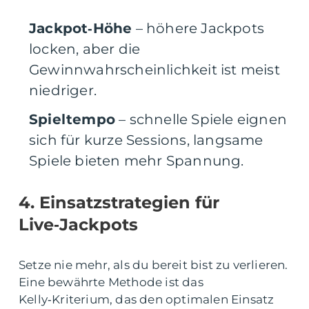
Jackpot‑Höhe
– höhere Jackpots
locken, aber die
Gewinnwahrscheinlichkeit ist meist
niedriger.
Spieltempo
– schnelle Spiele eignen
sich für kurze Sessions, langsame
Spiele bieten mehr Spannung.
4. Einsatzstrategien für
Live‑Jackpots
Setze nie mehr, als du bereit bist zu verlieren.
Eine bewährte Methode ist das
Kelly‑Kriterium, das den optimalen Einsatz