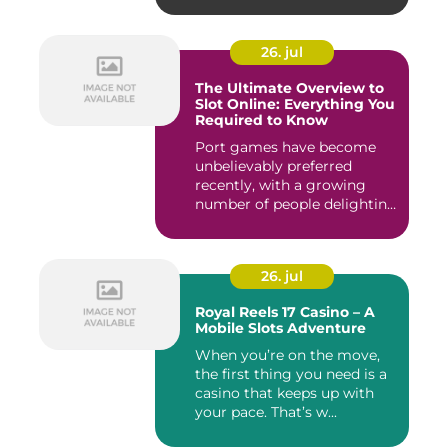
26. jul
The Ultimate Overview to
Slot Online: Everything You
Required to Know
Port games have become
unbelievably preferred
recently, with a growing
number of people delighting
i...
26. jul
Royal Reels 17 Casino – A
Mobile Slots Adventure
When you’re on the move,
the first thing you need is a
casino that keeps up with
your pace. That’s w...