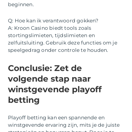
beginnen.
Q: Hoe kan ik verantwoord gokken?
A: Kroon Casino biedt tools zoals
stortingslimieten, tijdslimieten en
zelfuitsluiting. Gebruik deze functies om je
speelgedrag onder controle te houden.
Conclusie: Zet de
volgende stap naar
winstgevende playoff
betting
Playoff betting kan een spannende en
winstgevende ervaring zijn, mits je de juiste