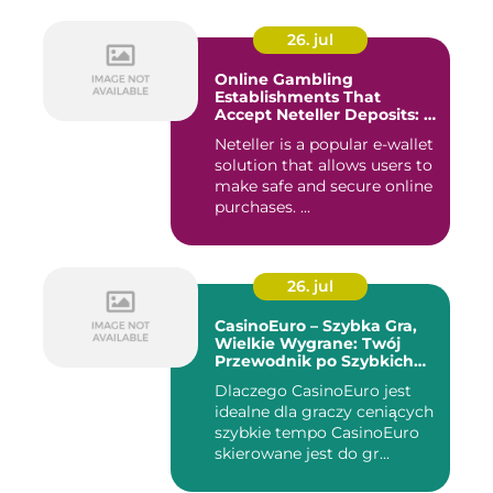
26. jul
Online Gambling
Establishments That
Accept Neteller Deposits: A
Comprehensive Guide
Neteller is a popular e-wallet
solution that allows users to
make safe and secure online
purchases. ...
26. jul
CasinoEuro – Szybka Gra,
Wielkie Wygrane: Twój
Przewodnik po Szybkich
Akcjach
Dlaczego CasinoEuro jest
idealne dla graczy ceniących
szybkie tempo CasinoEuro
skierowane jest do gr...