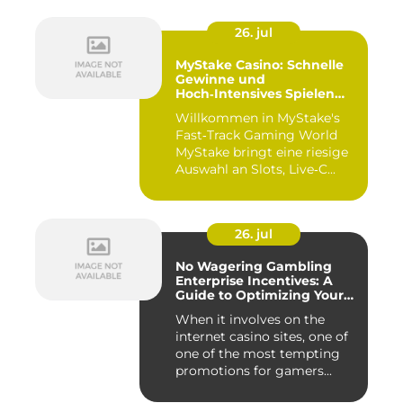
26. jul
MyStake Casino: Schnelle
Gewinne und
Hoch‑Intensives Spielen
unterwegs
Willkommen in MyStake's
Fast‑Track Gaming World
MyStake bringt eine riesige
Auswahl an Slots, Live‑C...
26. jul
No Wagering Gambling
Enterprise Incentives: A
Guide to Optimizing Your
Payouts
When it involves on the
internet casino sites, one of
one of the most tempting
promotions for gamers...