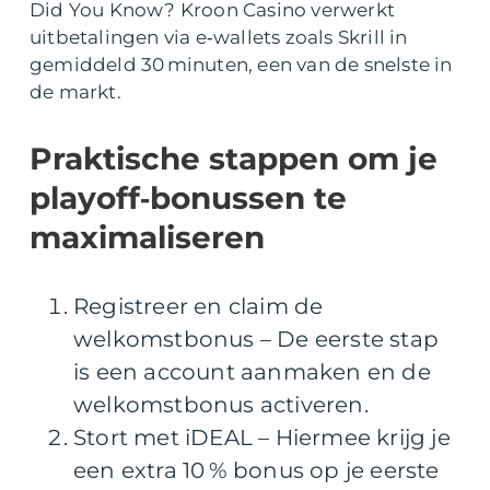
Did You Know? Kroon Casino verwerkt
uitbetalingen via e‑wallets zoals Skrill in
gemiddeld 30 minuten, een van de snelste in
de markt.
Praktische stappen om je
playoff‑bonussen te
maximaliseren
Registreer en claim de
welkomstbonus – De eerste stap
is een account aanmaken en de
welkomstbonus activeren.
Stort met iDEAL – Hiermee krijg je
een extra 10 % bonus op je eerste