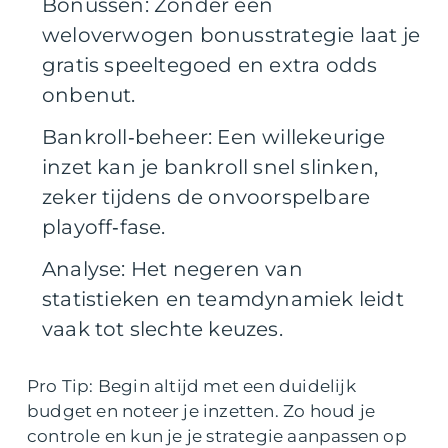
Bonussen: Zonder een
weloverwogen bonusstrategie laat je
gratis speeltegoed en extra odds
onbenut.
Bankroll‑beheer: Een willekeurige
inzet kan je bankroll snel slinken,
zeker tijdens de onvoorspelbare
playoff‑fase.
Analyse: Het negeren van
statistieken en teamdynamiek leidt
vaak tot slechte keuzes.
Pro Tip: Begin altijd met een duidelijk
budget en noteer je inzetten. Zo houd je
controle en kun je je strategie aanpassen op