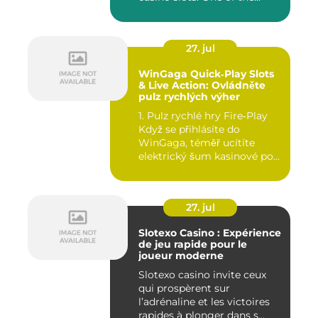
27. jul
WinGaga Quick‑Play Slots
& Live Action: Ovládněte
pulz rychlých výher
1. Pulz rychlé hry Fire‑Play
Když se přihlásíte do
WinGaga, téměř ucítíte
elektrický šum kasinové po...
27. jul
Slotexo Casino : Expérience
de jeu rapide pour le
joueur moderne
Slotexo casino invite ceux
qui prospèrent sur
l’adrénaline et les victoires
rapides à plonger dans s...