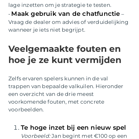
lage inzetten om je strategie te testen.
Maak gebruik van de chatfunctie
•
–
Vraag de dealer om advies of verduidelijking
wanneer je iets niet begrijpt.
Veelgemaakte fouten en
hoe je ze kunt vermijden
Zelfs ervaren spelers kunnen in de val
trappen van bepaalde valkuilen. Hieronder
een overzicht van de drie meest
voorkomende fouten, met concrete
voorbeelden.
Te hoge inzet bij een nieuw spel
Voorbeeld:
Jan begint met €100 op een