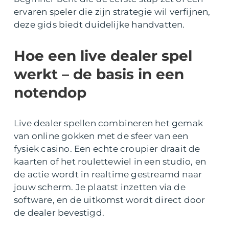
ervaren speler die zijn strategie wil verfijnen,
deze gids biedt duidelijke handvatten.
Hoe een live dealer spel
werkt – de basis in een
notendop
Live dealer spellen combineren het gemak
van online gokken met de sfeer van een
fysiek casino. Een echte croupier draait de
kaarten of het roulettewiel in een studio, en
de actie wordt in realtime gestreamd naar
jouw scherm. Je plaatst inzetten via de
software, en de uitkomst wordt direct door
de dealer bevestigd.