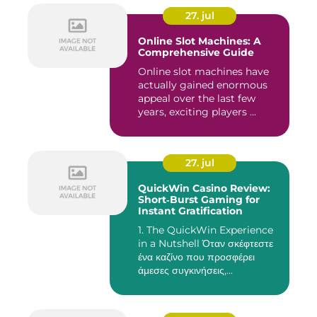
27. jul
Online Slot Machines: A
Comprehensive Guide
Online slot machines have
actually gained enormous
appeal over the last few
years, exciting players ...
27. jul
QuickWin Casino Review:
Short‑Burst Gaming for
Instant Gratification
1. The QuickWin Experience
in a Nutshell Όταν σκέφτεστε
ένα καζίνο που προσφέρει
άμεσες συγκινήσεις,...