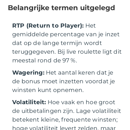
Belangrijke termen uitgelegd
RTP (Return to Player):
Het
gemiddelde percentage van je inzet
dat op de lange termijn wordt
teruggegeven. Bij live roulette ligt dit
meestal rond de 97 %.
Wagering:
Het aantal keren dat je
de bonus moet inzetten voordat je
winsten kunt opnemen.
Volatiliteit:
Hoe vaak en hoe groot
de uitbetalingen zijn. Lage volatiliteit
betekent kleine, frequente winsten;
hoge volatiliteit levert zelden, maar