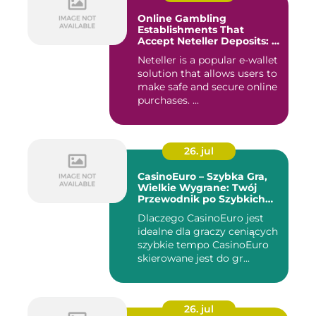
Online Gambling
Establishments That
Accept Neteller Deposits: A
Comprehensive Guide
Neteller is a popular e-wallet
solution that allows users to
make safe and secure online
purchases. ...
26. jul
CasinoEuro – Szybka Gra,
Wielkie Wygrane: Twój
Przewodnik po Szybkich
Akcjach
Dlaczego CasinoEuro jest
idealne dla graczy ceniących
szybkie tempo CasinoEuro
skierowane jest do gr...
26. jul