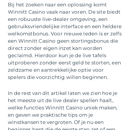
Bij het zoeken naar een oplossing komt
Winnitt Casino vaak naar voren. De site biedt
een robuuste live‑dealer omgeving, een
gebruiksvriendelijke interface en een heldere
welkomstbonus. Voor nieuwe leden is er zelfs
een Winnitt Casino geen stortingsbonus die
direct zonder eigen inzet kan worden
geclaimd. Hierdoor kun je de live tafels
uitproberen zonder eerst geld te storten, een
zeldzame en aantrekkelijke optie voor
spelers die voorzichtig willen beginnen.
In de rest van dit artikel laten we zien hoe je
het meeste uit de live dealer spellen haalt,
welke functies Winnitt Casino uniek maken,
en geven we praktische tips om je
winstkansen te vergroten. Of je nu een
beginner bent die de eerste stap zet of een