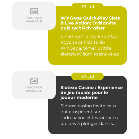
27. jul
WinGaga Quick‑Play Slots
& Live Action: Ovládněte
pulz rychlých výher
1. Pulz rychlé hry Fire‑Play
Když se přihlásíte do
WinGaga, téměř ucítíte
elektrický šum kasinové po...
27. jul
Slotexo Casino : Expérience
de jeu rapide pour le
joueur moderne
Slotexo casino invite ceux
qui prospèrent sur
l’adrénaline et les victoires
rapides à plonger dans s...