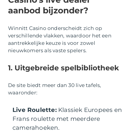
aanbod bijzonder?
Winnitt Casino onderscheidt zich op
verschillende vlakken, waardoor het een
aantrekkelijke keuze is voor zowel
nieuwkomers als vaste spelers.
1. Uitgebreide spelbibliotheek
De site biedt meer dan 30 live tafels,
waaronder:
Live Roulette:
Klassiek Europees en
Frans roulette met meerdere
camerahoeken.