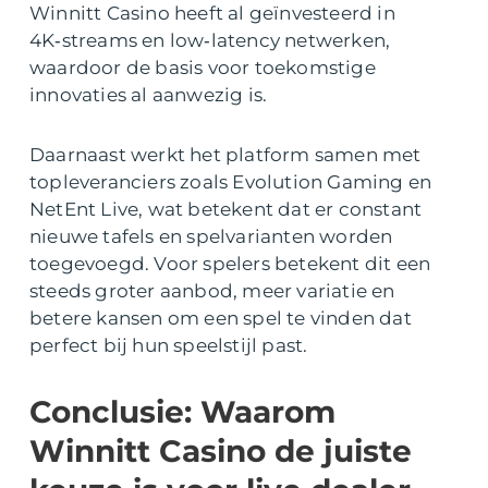
Winnitt Casino heeft al geïnvesteerd in
4K‑streams en low‑latency netwerken,
waardoor de basis voor toekomstige
innovaties al aanwezig is.
Daarnaast werkt het platform samen met
topleveranciers zoals Evolution Gaming en
NetEnt Live, wat betekent dat er constant
nieuwe tafels en spelvarianten worden
toegevoegd. Voor spelers betekent dit een
steeds groter aanbod, meer variatie en
betere kansen om een spel te vinden dat
perfect bij hun speelstijl past.
Conclusie: Waarom
Winnitt Casino de juiste