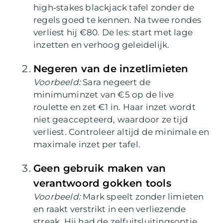
high‑stakes blackjack tafel zonder de
regels goed te kennen. Na twee rondes
verliest hij €80. De les: start met lage
inzetten en verhoog geleidelijk.
Negeren van de inzetlimieten
Voorbeeld:
Sara negeert de
minimuminzet van €5 op de live
roulette en zet €1 in. Haar inzet wordt
niet geaccepteerd, waardoor ze tijd
verliest. Controleer altijd de minimale en
maximale inzet per tafel.
Geen gebruik maken van
verantwoord gokken tools
Voorbeeld:
Mark speelt zonder limieten
en raakt verstrikt in een verliezende
streak. Hij had de zelfuitsluitingsoptie