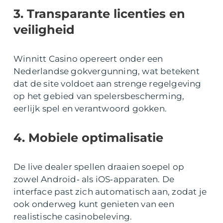
3. Transparante licenties en
veiligheid
Winnitt Casino opereert onder een
Nederlandse gokvergunning, wat betekent
dat de site voldoet aan strenge regelgeving
op het gebied van spelersbescherming,
eerlijk spel en verantwoord gokken.
4. Mobiele optimalisatie
De live dealer spellen draaien soepel op
zowel Android‑ als iOS‑apparaten. De
interface past zich automatisch aan, zodat je
ook onderweg kunt genieten van een
realistische casinobeleving.