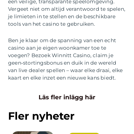
een veilige, transparante speelomgeving.
Vergeet niet om altijd verantwoord te spelen,
je limieten in te stellen en de beschikbare
tools van het casino te gebruiken.
Ben je klaar om de spanning van een echt
casino aan je eigen woonkamer toe te
voegen? Bezoek Winnitt Casino, claim je
geen‑stortingsbonus en duik in de wereld
van live dealer spellen – waar elke draai, elke
kaart en elke inzet een nieuwe kans biedt.
Läs fler inlägg här
Fler nyheter