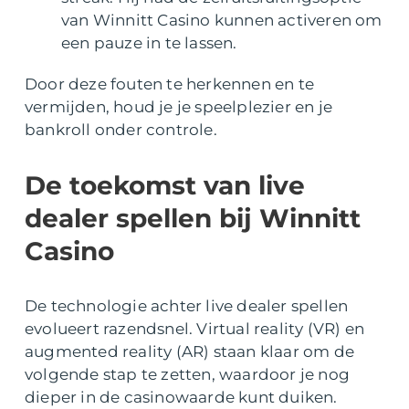
van Winnitt Casino kunnen activeren om
een pauze in te lassen.
Door deze fouten te herkennen en te
vermijden, houd je je speelplezier en je
bankroll onder controle.
De toekomst van live
dealer spellen bij Winnitt
Casino
De technologie achter live dealer spellen
evolueert razendsnel. Virtual reality (VR) en
augmented reality (AR) staan klaar om de
volgende stap te zetten, waardoor je nog
dieper in de casinowaarde kunt duiken.