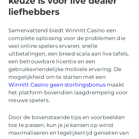
keuze is voor live dealer
liefhebbers
Samenvattend biedt Winnitt Casino een
complete oplossing voor de problemen die
veel online spelers ervaren: snelle
uitbetalingen, een breed scala aan live tafels,
een betrouwbare licentie en een
gebruiksvriendelijke mobiele ervaring. De
mogelijkheid om te starten met een
Winnitt Casino geen stortingsbonus
maakt
het platform bovendien laagdrempelig voor
nieuwe spelers.
Door de bovenstaande tips en voorbeelden
toe te passen, kun je je kansen op winst
maximaliseren en tegelijkertijd genieten van