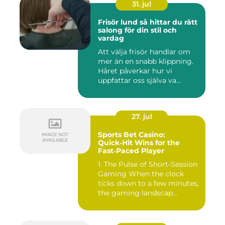
31. jul
Frisör lund så hittar du rätt
salong för din stil och
vardag
Att välja frisör handlar om
mer än en snabb klippning.
Håret påverkar hur vi
uppfattar oss själva va...
27. jul
Sports Bet Casino:
Quick‑Hit Wins for the
Fast‑Paced Player
1. The Pulse of Short‑Session
Gaming When the clock
ticks down to a few minutes,
the gaming landscap...