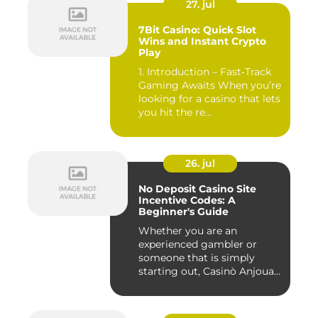
27. jul
7Bit Casino: Quick Slot
Wins and Instant Crypto
Play
1. Introduction – Fast‑Track
Gaming Awaits When you’re
looking for a casino that lets
you hit the re...
26. jul
No Deposit Casino Site
Incentive Codes: A
Beginner's Guide
Whether you are an
experienced gambler or
someone that is simply
starting out, Casinò Anjouan
giochi...