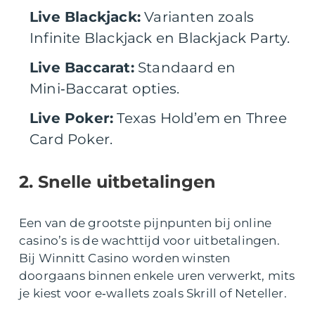
Live Blackjack:
Varianten zoals
Infinite Blackjack en Blackjack Party.
Live Baccarat:
Standaard en
Mini‑Baccarat opties.
Live Poker:
Texas Hold’em en Three
Card Poker.
2. Snelle uitbetalingen
Een van de grootste pijnpunten bij online
casino’s is de wachttijd voor uitbetalingen.
Bij Winnitt Casino worden winsten
doorgaans binnen enkele uren verwerkt, mits
je kiest voor e‑wallets zoals Skrill of Neteller.