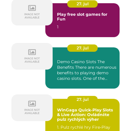
27. jul
Play free slot games for
Fun
1
27. jul
Demo Casino Slots The
Benefits There are numerous
benefits to playing demo
casino slots. One of the...
27. jul
WinGaga Quick‑Play Slots
& Live Action: Ovládněte
pulz rychlých výher
1. Pulz rychlé hry Fire‑Play