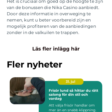
Het is cruciaal om goed op de hoogte te zijn
van de bonussen die Nika Casino aanbiedt.
Door deze informatie in overweging te
nemen, kunt u beter voorbereid zijn en
mogelijk profiteren van de aanbiedingen
zonder in de valkuilen te trappen.
Läs fler inlägg här
Fler nyheter
31. jul
Frisör lund så hittar du rätt
salong för din stil och
vardag
Att välja frisör handlar om
mer än en snabb klippning.