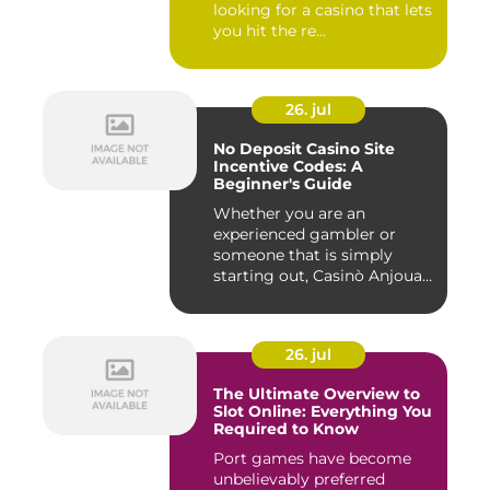
looking for a casino that lets
you hit the re...
26. jul
No Deposit Casino Site
Incentive Codes: A
Beginner's Guide
Whether you are an
experienced gambler or
someone that is simply
starting out, Casinò Anjouan
giochi...
26. jul
The Ultimate Overview to
Slot Online: Everything You
Required to Know
Port games have become
unbelievably preferred