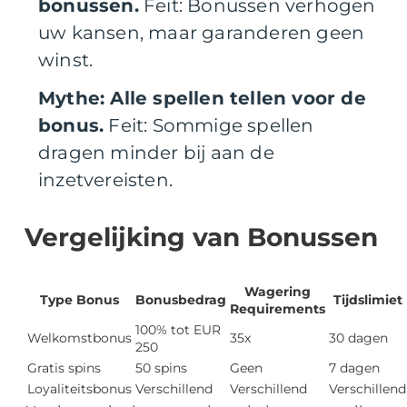
bonussen.
Feit: Bonussen verhogen
uw kansen, maar garanderen geen
winst.
Mythe: Alle spellen tellen voor de
bonus.
Feit: Sommige spellen
dragen minder bij aan de
inzetvereisten.
Vergelijking van Bonussen
Wagering
Type Bonus
Bonusbedrag
Tijdslimiet
Requirements
100% tot EUR
Welkomstbonus
35x
30 dagen
250
Gratis spins
50 spins
Geen
7 dagen
Loyaliteitsbonus
Verschillend
Verschillend
Verschillend