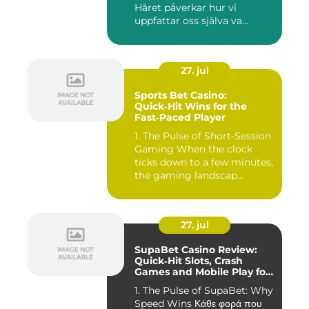
Håret påverkar hur vi
uppfattar oss själva va...
27. jul
Sports Bet Casino:
Quick‑Hit Wins for the
Fast‑Paced Player
1. The Pulse of Short‑Session
Gaming When the clock
ticks down to a few minutes,
the gaming landscap...
27. jul
SupaBet Casino Review:
Quick‑Hit Slots, Crash
Games and Mobile Play for
the Fast‑Paced Player
1. The Pulse of SupaBet: Why
Speed Wins Κάθε φορά που