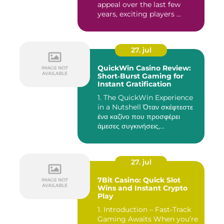
appeal over the last few
years, exciting players ...
27. jul
QuickWin Casino Review:
Short‑Burst Gaming for
Instant Gratification
1. The QuickWin Experience
in a Nutshell Όταν σκέφτεστε
ένα καζίνο που προσφέρει
άμεσες συγκινήσεις,...
27. jul
7Bit Casino: Quick Slot
Wins and Instant Crypto
Play
1. Introduction – Fast‑Track
Gaming Awaits When you’re