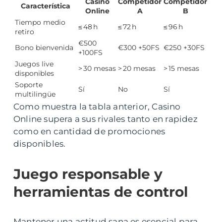
Casino
Competidor
Competidor
Característica
Online
A
B
Tiempo medio
≤ 48 h
≤ 72 h
≤ 96 h
retiro
€500
Bono bienvenida
€300 +50FS
€250 +30FS
+100FS
Juegos live
> 30 mesas
> 20 mesas
> 15 mesas
disponibles
Soporte
Sí
No
Sí
multilingüe
Como muestra la tabla anterior, Casino
Online supera a sus rivales tanto en rapidez
como en cantidad de promociones
disponibles.
Juego responsable y
herramientas de control
Mantener una actitud sana es esencial para