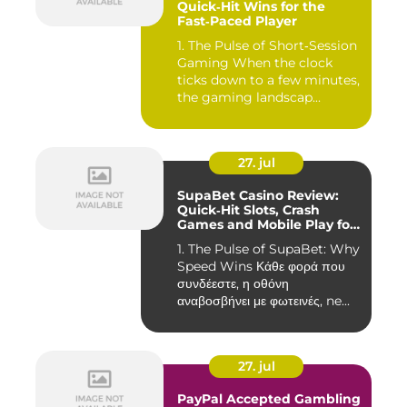
Quick‑Hit Wins for the
Fast‑Paced Player
1. The Pulse of Short‑Session
Gaming When the clock
ticks down to a few minutes,
the gaming landscap...
27. jul
SupaBet Casino Review:
Quick‑Hit Slots, Crash
Games and Mobile Play for
the Fast‑Paced Player
1. The Pulse of SupaBet: Why
Speed Wins Κάθε φορά που
συνδέεστε, η οθόνη
αναβοσβήνει με φωτεινές, ne...
27. jul
PayPal Accepted Gambling