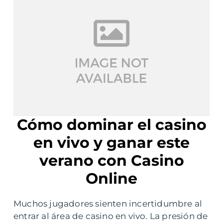
Cómo dominar el casino
en vivo y ganar este
verano con Casino
Online
Muchos jugadores sienten incertidumbre al
entrar al área de casino en vivo. La presión de