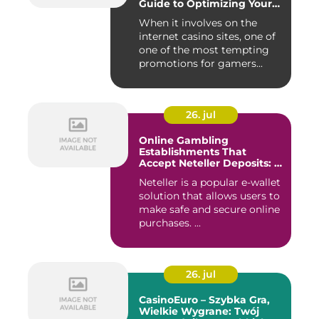
Guide to Optimizing Your
Payouts
When it involves on the
internet casino sites, one of
one of the most tempting
promotions for gamers...
26. jul
Online Gambling
Establishments That
Accept Neteller Deposits: A
Comprehensive Guide
Neteller is a popular e-wallet
solution that allows users to
make safe and secure online
purchases. ...
26. jul
CasinoEuro – Szybka Gra,
Wielkie Wygrane: Twój