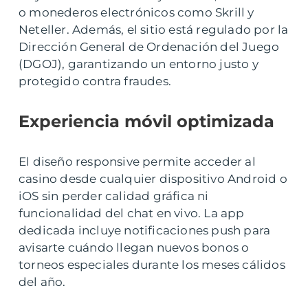
o monederos electrónicos como Skrill y
Neteller. Además, el sitio está regulado por la
Dirección General de Ordenación del Juego
(DGOJ), garantizando un entorno justo y
protegido contra fraudes.
Experiencia móvil optimizada
El diseño responsive permite acceder al
casino desde cualquier dispositivo Android o
iOS sin perder calidad gráfica ni
funcionalidad del chat en vivo. La app
dedicada incluye notificaciones push para
avisarte cuándo llegan nuevos bonos o
torneos especiales durante los meses cálidos
del año.