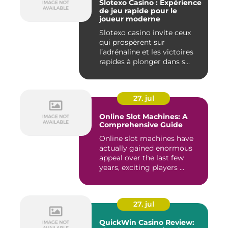
Slotexo Casino : Expérience
de jeu rapide pour le
joueur moderne
Slotexo casino invite ceux
qui prospèrent sur
l’adrénaline et les victoires
rapides à plonger dans s...
27. jul
Online Slot Machines: A
Comprehensive Guide
Online slot machines have
actually gained enormous
appeal over the last few
years, exciting players ...
27. jul
QuickWin Casino Review: