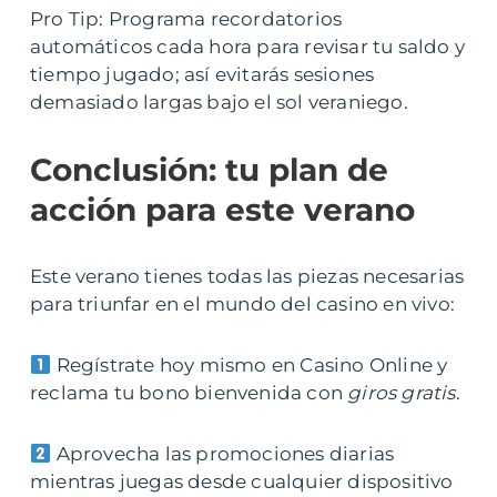
Pro Tip: Programa recordatorios
automáticos cada hora para revisar tu saldo y
tiempo jugado; así evitarás sesiones
demasiado largas bajo el sol veraniego.
Conclusión: tu plan de
acción para este verano
Este verano tienes todas las piezas necesarias
para triunfar en el mundo del casino en vivo:
Regístrate hoy mismo en Casino Online y
reclama tu bono bienvenida con
giros gratis
.
Aprovecha las promociones diarias
mientras juegas desde cualquier dispositivo