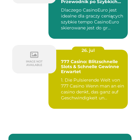
Przewodnik po Szybkich
Akcjach
Dlaczego CasinoEuro jest
idealne dla graczy ceniących
szybkie tempo CasinoEuro
skierowane jest do gr...
26. jul
777 Casino: Blitzschnelle
Slots & Schnelle Gewinne
Erwartet
1. Die Pulsierende Welt von
777 Casino Wenn man an ein
casino denkt, das ganz auf
Geschwindigkeit un...