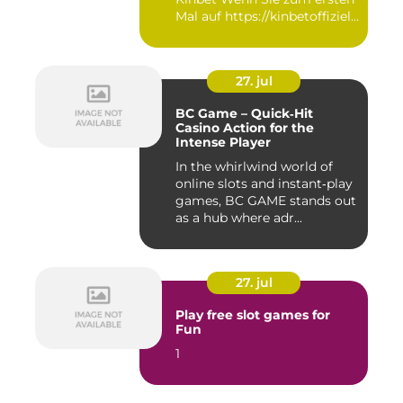
Mal auf https://kinbetoffiziell-
d...
27. jul
BC Game – Quick‑Hit
Casino Action for the
Intense Player
In the whirlwind world of
online slots and instant‑play
games, BC GAME stands out
as a hub where adr...
27. jul
Play free slot games for
Fun
1