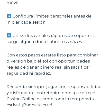
móvil.
Configura límites personales antes de
iniciar cada sesión.
Utiliza los canales rápidos de soporte si
surge alguna duda sobre tus
retiros
.
Con estos pasos estarás listo para combinar
diversión bajo el sol con oportunidades
reales de ganar dinero real sin sacrificar
seguridad ni rapidez.
Recuerda siempre jugar con responsabilidad
y disfrutar del entretenimiento que ofrece
Casino Online durante toda la temporada
estival. ¡Buena suerte!