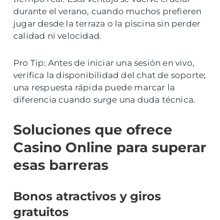
durante el verano, cuando muchos prefieren
jugar desde la terraza o la piscina sin perder
calidad ni velocidad.
Pro Tip: Antes de iniciar una sesión en vivo,
verifica la disponibilidad del chat de soporte;
una respuesta rápida puede marcar la
diferencia cuando surge una duda técnica.
Soluciones que ofrece
Casino Online para superar
esas barreras
Bonos atractivos y giros
gratuitos