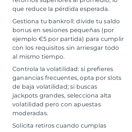
retornos superiores al promedio, lo
que reduce la pérdida esperada.
Gestiona tu bankroll: divide tu saldo
bonus en sesiones pequeñas (por
ejemplo €5 por partida) para cumplir
con los requisitos sin arriesgar todo
al mismo tiempo.
Controla la volatilidad: si prefieres
ganancias frecuentes, opta por slots
de baja volatilidad; si buscas
jackpots grandes, selecciona alta
volatilidad pero con apuestas
moderadas.
Solicita retiros cuando cumplas