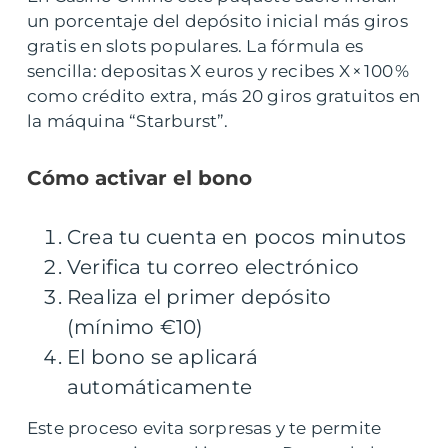
un porcentaje del depósito inicial más giros
gratis en slots populares. La fórmula es
sencilla: depositas X euros y recibes X × 100 %
como crédito extra, más 20 giros gratuitos en
la máquina “Starburst”.
Cómo activar el bono
Crea tu cuenta en pocos minutos
Verifica tu correo electrónico
Realiza el primer depósito
(mínimo €10)
El bono se aplicará
automáticamente
Este proceso evita sorpresas y te permite