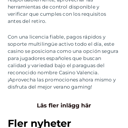
herramientas de control disponible y
verificar que cumples con los requisitos
antes del retiro.
Con una licencia fiable, pagos rápidos y
soporte multilingüe activo todo el día, este
casino se posiciona como una opción segura
para jugadores españoles que buscan
calidad y variedad bajo el paraguas del
reconocido nombre Casino Valencia.
¡Aprovecha las promociones ahora mismo y
disfruta del mejor verano gaming!
Läs fler inlägg här
Fler nyheter