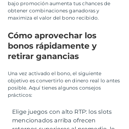
bajo promoción aumenta tus chances de
obtener combinaciones ganadoras y
maximiza el valor del bono recibido.
Cómo aprovechar los
bonos rápidamente y
retirar ganancias
Una vez activado el bono, el siguiente
objetivo es convertirlo en dinero real lo antes
posible. Aquí tienes algunos consejos
prácticos:
Elige juegos con alto RTP: los slots
mencionados arriba ofrecen