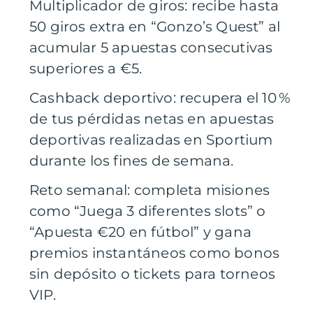
Multiplicador de giros: recibe hasta
50 giros extra en “Gonzo’s Quest” al
acumular 5 apuestas consecutivas
superiores a €5.
Cashback deportivo: recupera el 10 %
de tus pérdidas netas en apuestas
deportivas realizadas en Sportium
durante los fines de semana.
Reto semanal: completa misiones
como “Juega 3 diferentes slots” o
“Apuesta €20 en fútbol” y gana
premios instantáneos como bonos
sin depósito o tickets para torneos
VIP.