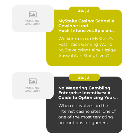
26. jul
MyStake Casino: Schnelle
Gewinne und
Hoch‑Intensives Spielen
unterwegs
Willkommen in MyStake's
Fast‑Track Gaming World
MyStake bringt eine riesige
Auswahl an Slots, Live‑C...
26. jul
No Wagering Gambling
Enterprise Incentives: A
Guide to Optimizing Your
Payouts
When it involves on the
internet casino sites, one of
one of the most tempting
promotions for gamers...