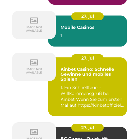
27. jul
Mobile Casinos
1
27. jul
Kinbet Casino: Schnelle
Gewinne und mobiles
Spielen
1. Ein Schnellfeuer-
Willkommensgruß bei
Kinbet Wenn Sie zum ersten
Mal auf https://kinbetoffiziell-
d...
27. jul
BC Game – Quick‑Hit