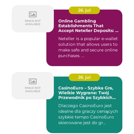
26. jul
Online Gambling
Establishments That
Accept Neteller Deposits: A
Comprehensive Guide
Neteller is a popular e-wallet
solution that allows users to
make safe and secure online
purchases. ...
26. jul
CasinoEuro – Szybka Gra,
Wielkie Wygrane: Twój
Przewodnik po Szybkich
Akcjach
Dlaczego CasinoEuro jest
idealne dla graczy ceniących
szybkie tempo CasinoEuro
skierowane jest do gr...