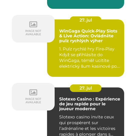
27. jul
WinGaga Quick‑Play Slots
& Live Action: Ovládněte
pulz rychlých výher
1. Pulz rychlé hry Fire‑Play
Když se přihlásíte do
WinGaga, téměř ucítíte
elektrický šum kasinové po...
27. jul
Slotexo Casino : Expérience
de jeu rapide pour le
joueur moderne
Slotexo casino invite ceux
qui prospèrent sur
l’adrénaline et les victoires
rapides à plonger dans s...