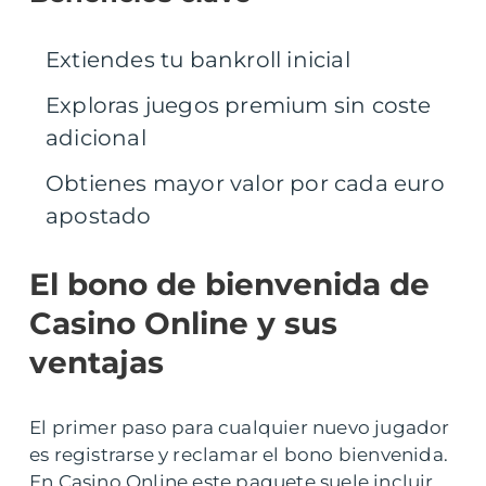
Extiendes tu bankroll inicial
Exploras juegos premium sin coste
adicional
Obtienes mayor valor por cada euro
apostado
El bono de bienvenida de
Casino Online y sus
ventajas
El primer paso para cualquier nuevo jugador
es registrarse y reclamar el bono bienvenida.
En Casino Online este paquete suele incluir