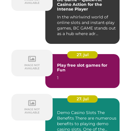
Casino Action for the
Intense Player
In the whirlwind world of
online slots and instant‑play
games, BC GAME stands out
as a hub where adr...
27. jul
Play free slot games for
Fun
1
27. jul
Demo Casino Slots The
Benefits There are numerous
benefits to playing demo
casino slots. One of the...