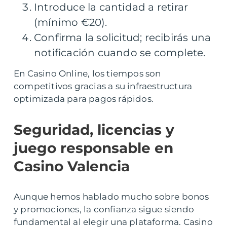
Introduce la cantidad a retirar
(mínimo €20).
Confirma la solicitud; recibirás una
notificación cuando se complete.
En Casino Online, los tiempos son
competitivos gracias a su infraestructura
optimizada para pagos rápidos.
Seguridad, licencias y
juego responsable en
Casino Valencia
Aunque hemos hablado mucho sobre bonos
y promociones, la confianza sigue siendo
fundamental al elegir una plataforma. Casino