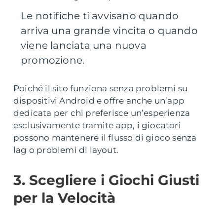
Le notifiche ti avvisano quando
arriva una grande vincita o quando
viene lanciata una nuova
promozione.
Poiché il sito funziona senza problemi su
dispositivi Android e offre anche un’app
dedicata per chi preferisce un’esperienza
esclusivamente tramite app, i giocatori
possono mantenere il flusso di gioco senza
lag o problemi di layout.
3. Scegliere i Giochi Giusti
per la Velocità