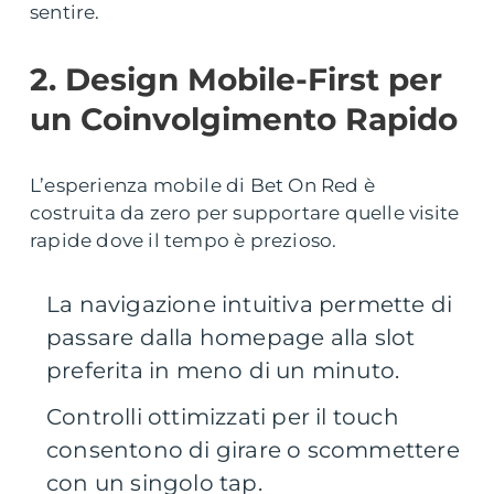
sentire.
2. Design Mobile-First per
un Coinvolgimento Rapido
L’esperienza mobile di Bet On Red è
costruita da zero per supportare quelle visite
rapide dove il tempo è prezioso.
La navigazione intuitiva permette di
passare dalla homepage alla slot
preferita in meno di un minuto.
Controlli ottimizzati per il touch
consentono di girare o scommettere
con un singolo tap.