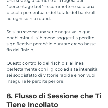
Una strategia comune è la regola del
“percentage‑bet”—scommettere solo una
piccola percentuale del totale del bankroll
ad ogni spin o round.
Se si attraversa una serie negativa in quei
pochi minuti, si è meno soggetti a perdite
significative perché le puntate erano basse
fin dall’inizio.
Questo controllo del rischio si allinea
perfettamente con il gioco ad alta intensità:
sei soddisfatto di vittorie rapide e non vuoi
inseguire le perdite per ore.
8. Flusso di Sessione che Ti
Tiene Incollato