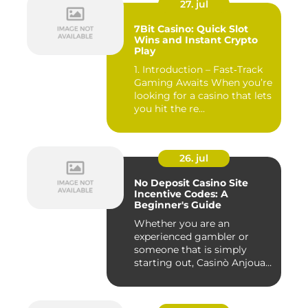
27. jul
7Bit Casino: Quick Slot
Wins and Instant Crypto
Play
1. Introduction – Fast‑Track
Gaming Awaits When you’re
looking for a casino that lets
you hit the re...
26. jul
No Deposit Casino Site
Incentive Codes: A
Beginner's Guide
Whether you are an
experienced gambler or
someone that is simply
starting out, Casinò Anjouan
giochi...