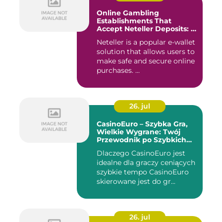
Online Gambling
Establishments That
Accept Neteller Deposits: A
Comprehensive Guide
Neteller is a popular e-wallet
solution that allows users to
make safe and secure online
purchases. ...
26. jul
CasinoEuro – Szybka Gra,
Wielkie Wygrane: Twój
Przewodnik po Szybkich
Akcjach
Dlaczego CasinoEuro jest
idealne dla graczy ceniących
szybkie tempo CasinoEuro
skierowane jest do gr...
26. jul