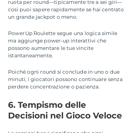
ruota per round—tipicamente tre a sei giri—
così puoi sapere rapidamente se hai centrato
un grande jackpot o meno.
Power Up Roulette segue una logica simile
ma aggiunge power‑up interattivi che
possono aumentare le tue vincite
istantaneamente.
Poiché ogni round si conclude in uno o due
minuti, i giocatori possono continuare senza
perdere concentrazione o pazienza.
6. Tempismo delle
Decisioni nel Gioco Veloce