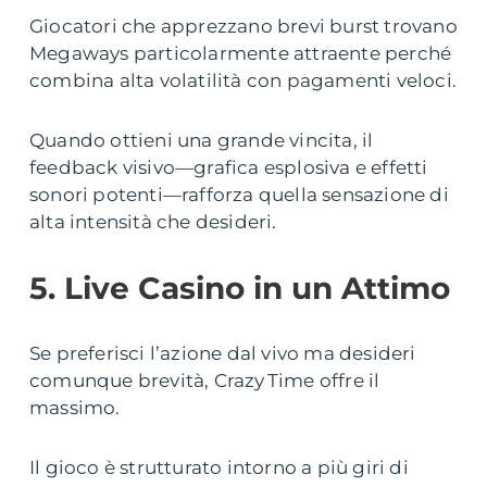
Giocatori che apprezzano brevi burst trovano
Megaways particolarmente attraente perché
combina alta volatilità con pagamenti veloci.
Quando ottieni una grande vincita, il
feedback visivo—grafica esplosiva e effetti
sonori potenti—rafforza quella sensazione di
alta intensità che desideri.
5. Live Casino in un Attimo
Se preferisci l’azione dal vivo ma desideri
comunque brevità, Crazy Time offre il
massimo.
Il gioco è strutturato intorno a più giri di