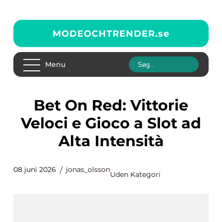
MODEOCHTRENDER.
se
Menu
Bet On Red: Vittorie
Veloci e Gioco a Slot ad
Alta Intensità
08 juni 2026
jonas_olsson
Uden Kategori