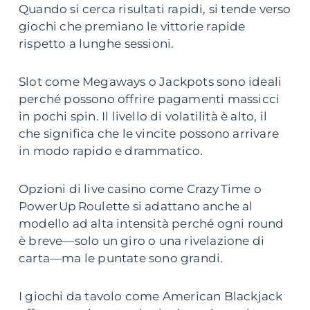
Quando si cerca risultati rapidi, si tende verso
giochi che premiano le vittorie rapide
rispetto a lunghe sessioni.
Slot come Megaways o Jackpots sono ideali
perché possono offrire pagamenti massicci
in pochi spin. Il livello di volatilità è alto, il
che significa che le vincite possono arrivare
in modo rapido e drammatico.
Opzioni di live casino come Crazy Time o
Power Up Roulette si adattano anche al
modello ad alta intensità perché ogni round
è breve—solo un giro o una rivelazione di
carta—ma le puntate sono grandi.
I giochi da tavolo come American Blackjack