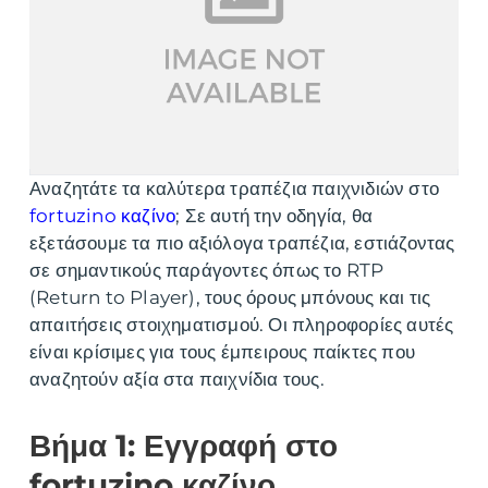
Αναζητάτε τα καλύτερα τραπέζια παιχνιδιών στο
fortuzino καζίνο
; Σε αυτή την οδηγία, θα
εξετάσουμε τα πιο αξιόλογα τραπέζια, εστιάζοντας
σε σημαντικούς παράγοντες όπως το RTP
(Return to Player), τους όρους μπόνους και τις
απαιτήσεις στοιχηματισμού. Οι πληροφορίες αυτές
είναι κρίσιμες για τους έμπειρους παίκτες που
αναζητούν αξία στα παιχνίδια τους.
Βήμα 1: Εγγραφή στο
fortuzino καζίνο