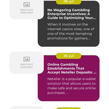
26. jul
No Wagering Gambling
Enterprise Incentives: A
Guide to Optimizing Your
Payouts
When it involves on the
internet casino sites, one of
one of the most tempting
promotions for gamers...
26. jul
Online Gambling
Establishments That
Accept Neteller Deposits: A
Comprehensive Guide
Neteller is a popular e-wallet
solution that allows users to
make safe and secure online
purchases. ...