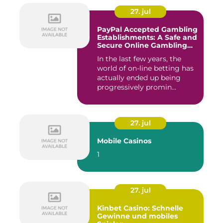
27. jul
PayPal Accepted Gambling
Establishments: A Safe and
Secure Online Gambling
Choice
In the last few years, the
world of on-line betting has
actually ended up being
progressively promin...
27. jul
Mobile Casinos
1
27. jul
Kinbet Casino: Schnelle
Gewinne und mobiles