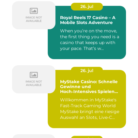
26. jul
Royal Reels 17 Casino – A
Mobile Slots Adventure
When you’re on the move,
the first thing you need is a
casino that keeps up with
your pace. That’s w...
26. jul
MyStake Casino: Schnelle
Gewinne und
Hoch‑Intensives Spielen
unterwegs
Willkommen in MyStake's
Fast‑Track Gaming World
MyStake bringt eine riesige
Auswahl an Slots, Live‑C...