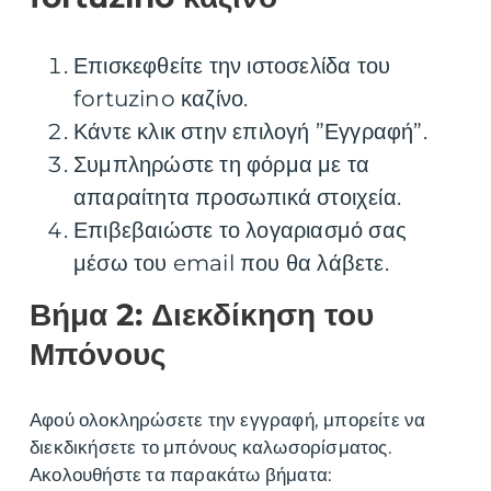
Επισκεφθείτε την ιστοσελίδα του
fortuzino καζίνο.
Κάντε κλικ στην επιλογή ”Εγγραφή”.
Συμπληρώστε τη φόρμα με τα
απαραίτητα προσωπικά στοιχεία.
Επιβεβαιώστε το λογαριασμό σας
μέσω του email που θα λάβετε.
Βήμα 2: Διεκδίκηση του
Μπόνους
Αφού ολοκληρώσετε την εγγραφή, μπορείτε να
διεκδικήσετε το μπόνους καλωσορίσματος.
Ακολουθήστε τα παρακάτω βήματα: