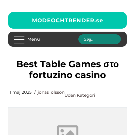
MODEOCHTRENDER.
se
Menu
Best Table Games στο
fortuzino casino
11 maj 2025
jonas_olsson
Uden Kategori