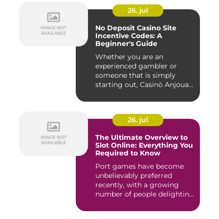
26. jul
No Deposit Casino Site
Incentive Codes: A
Beginner's Guide
Whether you are an
experienced gambler or
someone that is simply
starting out, Casinò Anjouan
giochi...
26. jul
The Ultimate Overview to
Slot Online: Everything You
Required to Know
Port games have become
unbelievably preferred
recently, with a growing
number of people delighting
i...