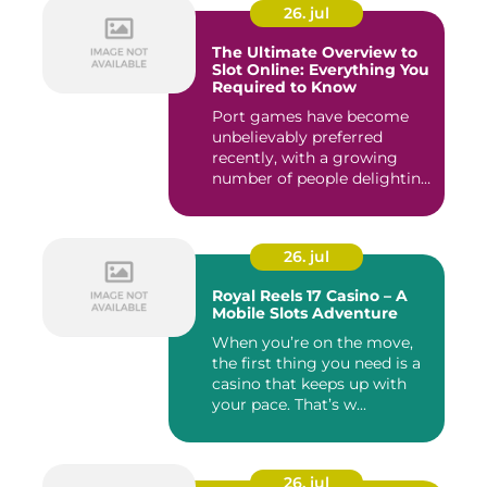
26. jul
The Ultimate Overview to
Slot Online: Everything You
Required to Know
Port games have become
unbelievably preferred
recently, with a growing
number of people delighting
i...
26. jul
Royal Reels 17 Casino – A
Mobile Slots Adventure
When you’re on the move,
the first thing you need is a
casino that keeps up with
your pace. That’s w...
26. jul