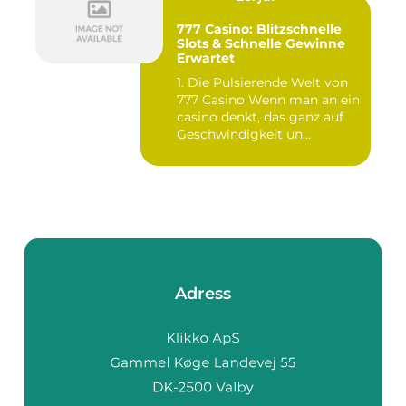
777 Casino: Blitzschnelle
Slots & Schnelle Gewinne
Erwartet
1. Die Pulsierende Welt von
777 Casino Wenn man an ein
casino denkt, das ganz auf
Geschwindigkeit un...
Adress