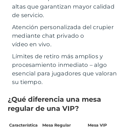
altas que garantizan mayor calidad
de servicio.
Atención personalizada del crupier
mediante chat privado o
vídeo en vivo.
Límites de retiro más amplios y
procesamiento inmediato – algo
esencial para jugadores que valoran
su tiempo.
¿Qué diferencia una mesa
regular de una VIP?
Característica
Mesa Regular
Mesa VIP