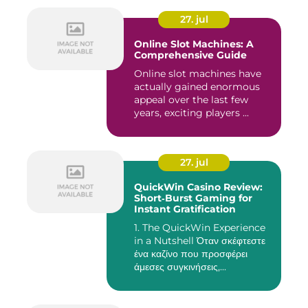
27. jul
Online Slot Machines: A
Comprehensive Guide
Online slot machines have
actually gained enormous
appeal over the last few
years, exciting players ...
27. jul
QuickWin Casino Review:
Short‑Burst Gaming for
Instant Gratification
1. The QuickWin Experience
in a Nutshell Όταν σκέφτεστε
ένα καζίνο που προσφέρει
άμεσες συγκινήσεις,...