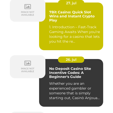
27. jul
7Bit Casino: Quick Slot
Wins and Instant Crypto
Play
1. Introduction – Fast‑Track
Gaming Awaits When you’re
looking for a casino that lets
you hit the re...
26. jul
No Deposit Casino Site
Incentive Codes: A
Beginner's Guide
Whether you are an
experienced gambler or
someone that is simply
starting out, Casinò Anjouan
giochi...