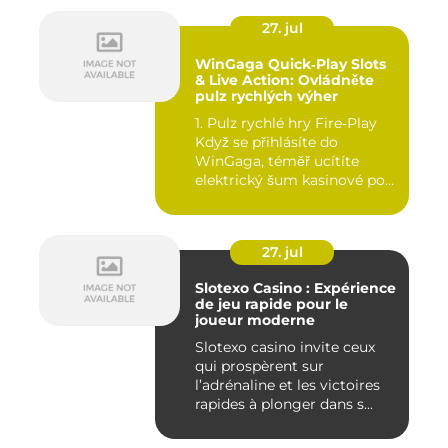
27. jul
WinGaga Quick‑Play Slots
& Live Action: Ovládněte
pulz rychlých výher
1. Pulz rychlé hry Fire‑Play
Když se přihlásíte do
WinGaga, téměř ucítíte
elektrický šum kasinové po...
27. jul
Slotexo Casino : Expérience
de jeu rapide pour le
joueur moderne
Slotexo casino invite ceux
qui prospèrent sur
l’adrénaline et les victoires
rapides à plonger dans s...