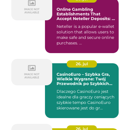
Online Gambling
Establishments That
Accept Neteller Deposits: A
Comprehensive Guide
Neteller is a popular e-wallet
solution that allows users to
make safe and secure online
purchases. ...
26. jul
CasinoEuro – Szybka Gra,
Wielkie Wygrane: Twój
Przewodnik po Szybkich
Akcjach
Dlaczego CasinoEuro jest
idealne dla graczy ceniących
szybkie tempo CasinoEuro
skierowane jest do gr...
26. jul