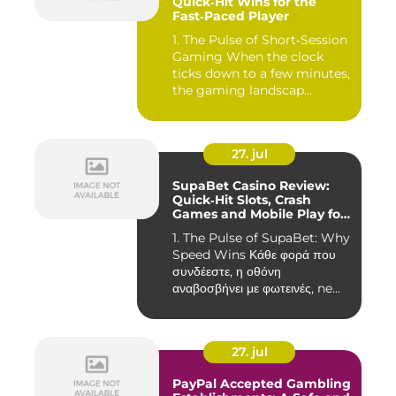
Quick‑Hit Wins for the
Fast‑Paced Player
1. The Pulse of Short‑Session
Gaming When the clock
ticks down to a few minutes,
the gaming landscap...
27. jul
SupaBet Casino Review:
Quick‑Hit Slots, Crash
Games and Mobile Play for
the Fast‑Paced Player
1. The Pulse of SupaBet: Why
Speed Wins Κάθε φορά που
συνδέεστε, η οθόνη
αναβοσβήνει με φωτεινές, ne...
27. jul
PayPal Accepted Gambling