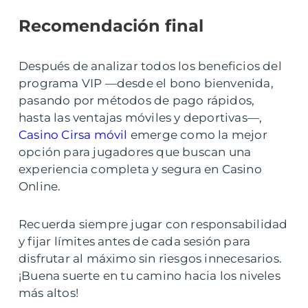
Recomendación final
Después de analizar todos los beneficios del
programa VIP —desde el bono bienvenida,
pasando por métodos de pago rápidos,
hasta las ventajas móviles y deportivas—,
Casino Cirsa móvil
emerge como la mejor
opción para jugadores que buscan una
experiencia completa y segura en Casino
Online.
Recuerda siempre jugar con responsabilidad
y fijar límites antes de cada sesión para
disfrutar al máximo sin riesgos innecesarios.
¡Buena suerte en tu camino hacia los niveles
más altos!