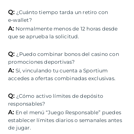
Q:
¿Cuánto tiempo tarda un retiro con
e‑wallet?
A:
Normalmente menos de 12 horas desde
que se aprueba la solicitud.
Q:
¿Puedo combinar bonos del casino con
promociones deportivas?
A:
Sí, vinculando tu cuenta a Sportium
accedes a ofertas combinadas exclusivas.
Q:
¿Cómo activo límites de depósito
responsables?
A:
En el menú “Juego Responsable” puedes
establecer límites diarios o semanales antes
de jugar.