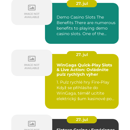
27. jul
Demo Casino Slots The
Benefits There are numerous
benefits to playing demo
casino slots. One of the...
27. jul
WinGaga Quick‑Play Slots
& Live Action: Ovládněte
pulz rychlých výher
1. Pulz rychlé hry Fire‑Play
Když se přihlásíte do
WinGaga, téměř ucítíte
elektrický šum kasinové po...
27. jul