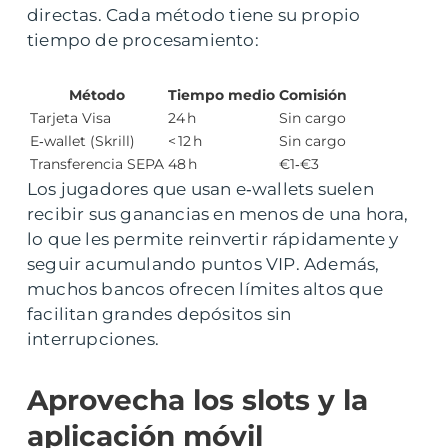
directas. Cada método tiene su propio
tiempo de procesamiento:
Método
Tiempo medio
Comisión
Tarjeta Visa
24 h
Sin cargo
E‑wallet (Skrill)
< 12 h
Sin cargo
Transferencia SEPA
48 h
€1‑€3
Los jugadores que usan e‑wallets suelen
recibir sus ganancias en menos de una hora,
lo que les permite reinvertir rápidamente y
seguir acumulando puntos VIP. Además,
muchos bancos ofrecen límites altos que
facilitan grandes depósitos sin
interrupciones.
Aprovecha los slots y la
aplicación móvil