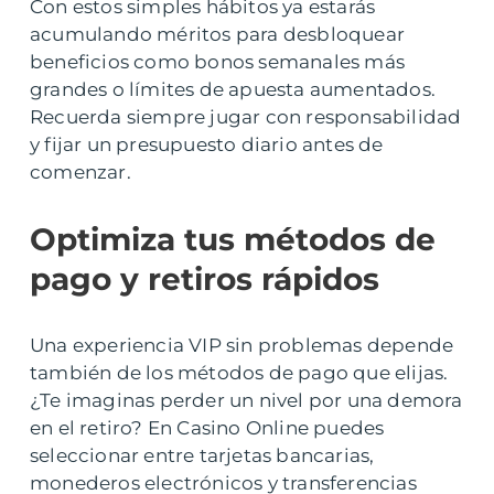
Con estos simples hábitos ya estarás
acumulando méritos para desbloquear
beneficios como bonos semanales más
grandes o límites de apuesta aumentados.
Recuerda siempre jugar con responsabilidad
y fijar un presupuesto diario antes de
comenzar.
Optimiza tus métodos de
pago y retiros rápidos
Una experiencia VIP sin problemas depende
también de los métodos de pago que elijas.
¿Te imaginas perder un nivel por una demora
en el retiro? En Casino Online puedes
seleccionar entre tarjetas bancarias,
monederos electrónicos y transferencias