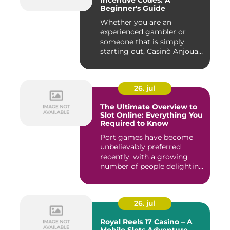
Incentive Codes: A
Beginner's Guide
Whether you are an
experienced gambler or
someone that is simply
starting out, Casinò Anjouan
giochi...
26. jul
The Ultimate Overview to
Slot Online: Everything You
Required to Know
Port games have become
unbelievably preferred
recently, with a growing
number of people delighting
i...
26. jul
Royal Reels 17 Casino – A