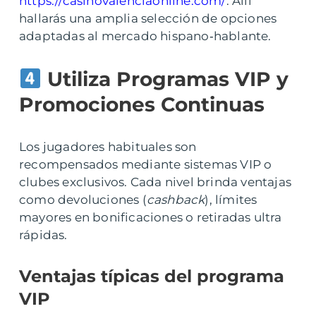
https://casinovalenciaonline.com/
. Allí
hallarás una amplia selección de opciones
adaptadas al mercado hispano‑hablante.
Utiliza Programas VIP y
Promociones Continuas
Los jugadores habituales son
recompensados mediante sistemas VIP o
clubes exclusivos. Cada nivel brinda ventajas
como devoluciones (
cashback
), límites
mayores en bonificaciones o retiradas ultra
rápidas.
Ventajas típicas del programa
VIP