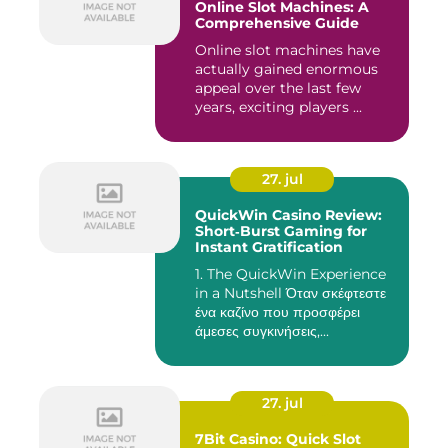
Online Slot Machines: A
Comprehensive Guide
Online slot machines have
actually gained enormous
appeal over the last few
years, exciting players ...
27. jul
QuickWin Casino Review:
Short‑Burst Gaming for
Instant Gratification
1. The QuickWin Experience
in a Nutshell Όταν σκέφτεστε
ένα καζίνο που προσφέρει
άμεσες συγκινήσεις,...
27. jul
7Bit Casino: Quick Slot