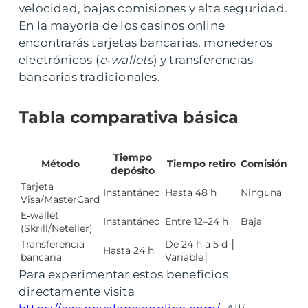
velocidad, bajas comisiones y alta seguridad.
En la mayoría de los casinos online
encontrarás tarjetas bancarias, monederos
electrónicos (
e‑wallets
) y transferencias
bancarias tradicionales.
Tabla comparativa básica
Tiempo
Método
Tiempo retiro
Comisión
depósito
Tarjeta
Instantáneo
Hasta 48 h
Ninguna
Visa/MasterCard
E‑wallet
Instantáneo
Entre 12–24 h
Baja
(Skrill/Neteller)
Transferencia
De 24 h a 5 d │
Hasta 24 h
bancaria
Variable│
Para experimentar estos beneficios
directamente visita