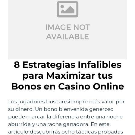
8 Estrategias Infalibles
para Maximizar tus
Bonos en Casino Online
Los jugadores buscan siempre más valor por
su dinero. Un bono bienvenida generoso
puede marcar la diferencia entre una noche
aburrida y una racha ganadora. En este
artículo descubrirás ocho tácticas probadas