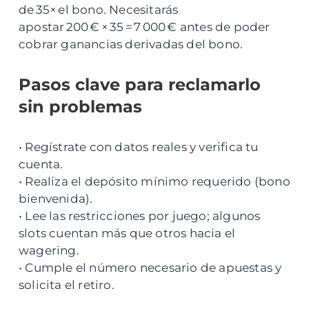
de 35× el bono. Necesitarás
apostar 200 € × 35 = 7 000 € antes de poder
cobrar ganancias derivadas del bono.
Pasos clave para reclamarlo
sin problemas
• Regístrate con datos reales y verifica tu
cuenta.
• Realiza el depósito mínimo requerido (bono
bienvenida).
• Lee las restricciones por juego; algunos
slots cuentan más que otros hacia el
wagering.
• Cumple el número necesario de apuestas y
solicita el retiro.