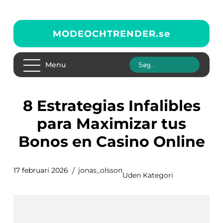
MODEOCHTRENDER.
se
Menu
8 Estrategias Infalibles
para Maximizar tus
Bonos en Casino Online
17 februari 2026
jonas_olsson
Uden Kategori