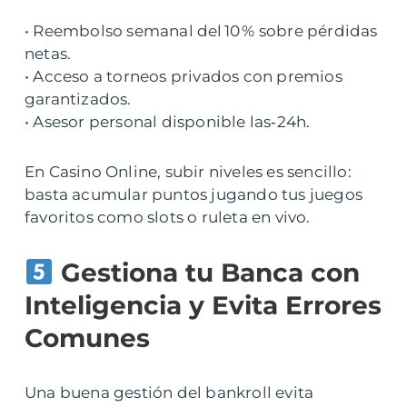
• Reembolso semanal del 10 % sobre pérdidas
netas.
• Acceso a torneos privados con premios
garantizados.
• Asesor personal disponible las‑24h.
En Casino Online, subir niveles es sencillo:
basta acumular puntos jugando tus juegos
favoritos como slots o ruleta en vivo.
Gestiona tu Banca con
Inteligencia y Evita Errores
Comunes
Una buena gestión del bankroll evita