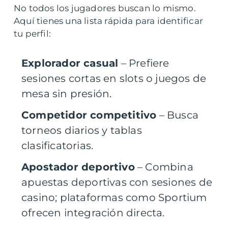
No todos los jugadores buscan lo mismo.
Aquí tienes una lista rápida para identificar
tu perfil:
Explorador casual
– Prefiere
sesiones cortas en slots o juegos de
mesa sin presión.
Competidor competitivo
– Busca
torneos diarios y tablas
clasificatorias.
Apostador deportivo
– Combina
apuestas deportivas con sesiones de
casino; plataformas como Sportium
ofrecen integración directa.