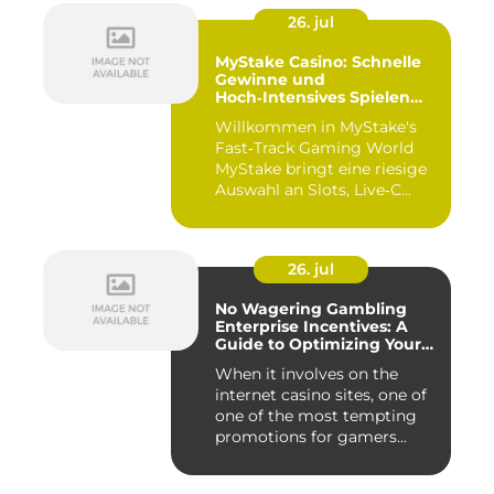
26. jul
MyStake Casino: Schnelle
Gewinne und
Hoch‑Intensives Spielen
unterwegs
Willkommen in MyStake's
Fast‑Track Gaming World
MyStake bringt eine riesige
Auswahl an Slots, Live‑C...
26. jul
No Wagering Gambling
Enterprise Incentives: A
Guide to Optimizing Your
Payouts
When it involves on the
internet casino sites, one of
one of the most tempting
promotions for gamers...