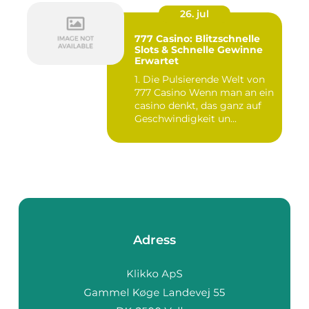
26. jul
777 Casino: Blitzschnelle
Slots & Schnelle Gewinne
Erwartet
1. Die Pulsierende Welt von
777 Casino Wenn man an ein
casino denkt, das ganz auf
Geschwindigkeit un...
Adress