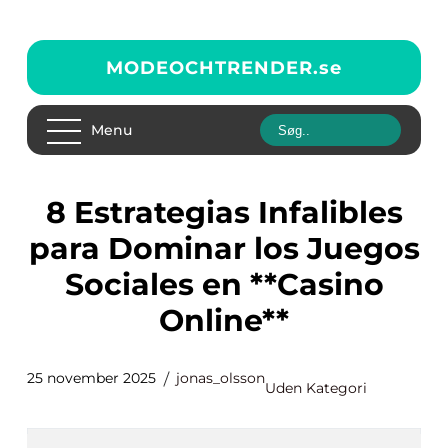
MODEOCHTRENDER.
se
Menu
8 Estrategias Infalibles
para Dominar los Juegos
Sociales en **Casino
Online**
25 november 2025
jonas_olsson
Uden Kategori