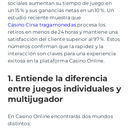
sociales aumentan su tiempo de juego en
un 15 % y sus ganancias netas en un 10 %. Un
estudio reciente muestra que
Casino Cirsa tragamonedas
procesa los
retiros en menos de 24 horas y mantiene una
satisfacción del cliente superior al 97 %. Estos
números confirman que la rapidez y la
interacción son claves para una experiencia
exitosa en la plataforma Casino Online.
1. Entiende la diferencia
entre juegos individuales y
multijugador
En Casino Online encontrarás dos mundos
distintos: