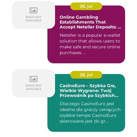
26. jul
Online Gambling
Establishments That
Accept Neteller Deposits: A
Comprehensive Guide
Neteller is a popular e-wallet
solution that allows users to
make safe and secure online
purchases. ...
26. jul
CasinoEuro – Szybka Gra,
Wielkie Wygrane: Twój
Przewodnik po Szybkich
Akcjach
Dlaczego CasinoEuro jest
idealne dla graczy ceniących
szybkie tempo CasinoEuro
skierowane jest do gr...