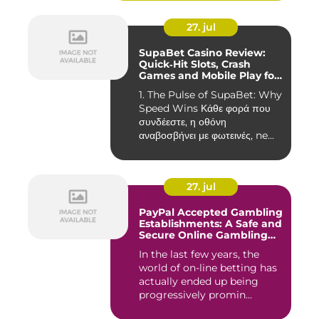
27. jul
SupaBet Casino Review:
Quick‑Hit Slots, Crash
Games and Mobile Play for
the Fast‑Paced Player
1. The Pulse of SupaBet: Why
Speed Wins Κάθε φορά που
συνδέεστε, η οθόνη
αναβοσβήνει με φωτεινές, ne...
27. jul
PayPal Accepted Gambling
Establishments: A Safe and
Secure Online Gambling
Choice
In the last few years, the
world of on-line betting has
actually ended up being
progressively promin...