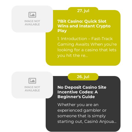
27. jul
7Bit Casino: Quick Slot
Wins and Instant Crypto
Play
1. Introduction – Fast‑Track
Gaming Awaits When you’re
looking for a casino that lets
you hit the re...
26. jul
No Deposit Casino Site
Incentive Codes: A
Beginner's Guide
Whether you are an
experienced gambler or
someone that is simply
starting out, Casinò Anjouan
giochi...