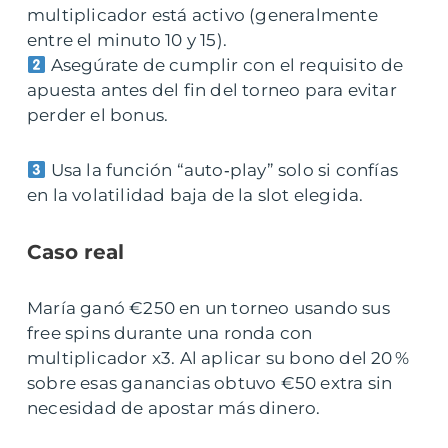
multiplicador está activo (generalmente
entre el minuto 10 y 15).
Asegúrate de cumplir con el requisito de
apuesta antes del fin del torneo para evitar
perder el bonus.
Usa la función “auto‑play” solo si confías
en la volatilidad baja de la slot elegida.
Caso real
María ganó €250 en un torneo usando sus
free spins durante una ronda con
multiplicador x3. Al aplicar su bono del 20 %
sobre esas ganancias obtuvo €50 extra sin
necesidad de apostar más dinero.