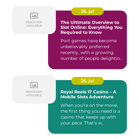
26. jul
The Ultimate Overview to
Slot Online: Everything You
Required to Know
Port games have become
unbelievably preferred
recently, with a growing
number of people delighting
i...
26. jul
Royal Reels 17 Casino – A
Mobile Slots Adventure
When you’re on the move,
the first thing you need is a
casino that keeps up with
your pace. That’s w...