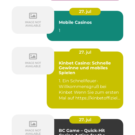
27. jul
Mobile Casinos
1
27. jul
Kinbet Casino: Schnelle
Gewinne und mobiles
Spielen
1. Ein Schnellfeuer-
Willkommensgruß bei
Kinbet Wenn Sie zum ersten
Mal auf https://kinbetoffiziell-
d...
27. jul
BC Game – Quick‑Hit