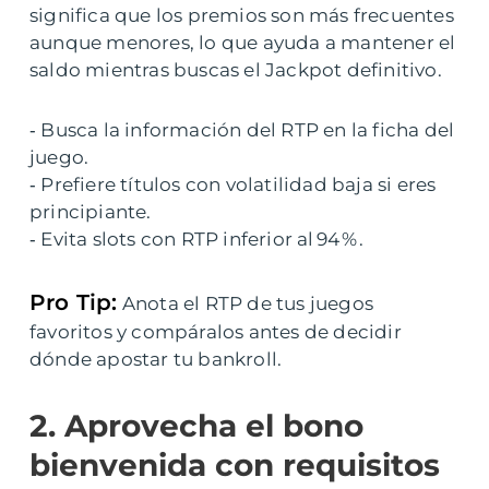
significa que los premios son más frecuentes
aunque menores, lo que ayuda a mantener el
saldo mientras buscas el Jackpot definitivo.
‑ Busca la información del RTP en la ficha del
juego.
‑ Prefiere títulos con volatilidad baja si eres
principiante.
‑ Evita slots con RTP inferior al 94 %.
Pro Tip:
Anota el RTP de tus juegos
favoritos y compáralos antes de decidir
dónde apostar tu bankroll.
2. Aprovecha el bono
bienvenida con requisitos