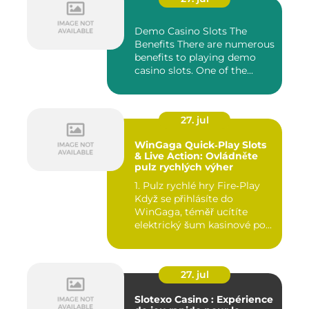
Demo Casino Slots The
Benefits There are numerous
benefits to playing demo
casino slots. One of the...
27. jul
WinGaga Quick‑Play Slots
& Live Action: Ovládněte
pulz rychlých výher
1. Pulz rychlé hry Fire‑Play
Když se přihlásíte do
WinGaga, téměř ucítíte
elektrický šum kasinové po...
27. jul
Slotexo Casino : Expérience