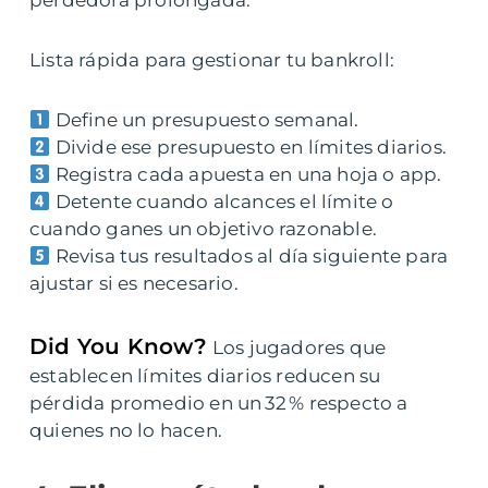
perdedora prolongada.
Lista rápida para gestionar tu bankroll:
Define un presupuesto semanal.
Divide ese presupuesto en límites diarios.
Registra cada apuesta en una hoja o app.
Detente cuando alcances el límite o
cuando ganes un objetivo razonable.
Revisa tus resultados al día siguiente para
ajustar si es necesario.
Did You Know?
Los jugadores que
establecen límites diarios reducen su
pérdida promedio en un 32 % respecto a
quienes no lo hacen.