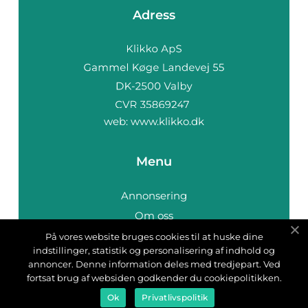
Adress
web:
www.klikko.dk
Menu
Annonsering
Om oss
Cookies
På vores website bruges cookies til at huske dine
indstillinger, statistik og personalisering af indhold og
Kontakta oss
annoncer. Denne information deles med tredjepart. Ved
Sitemap
fortsat brug af websiden godkender du cookiepolitikken.
Ok
Privatlivspolitik