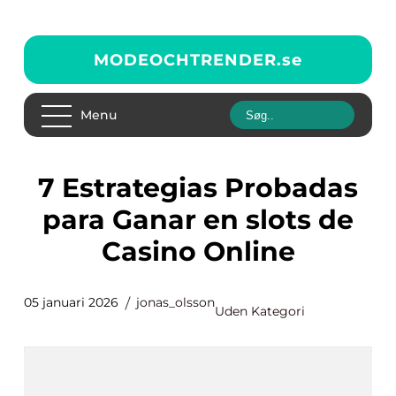
MODEOCHTRENDER.
se
Menu
7 Estrategias Probadas
para Ganar en slots de
Casino Online
05 januari 2026
jonas_olsson
Uden Kategori