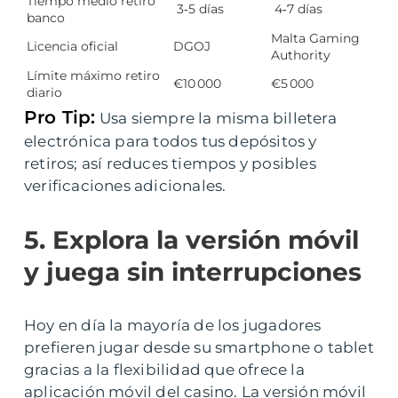
Tiempo medio retiro
3‑5 días
4‑7 días
banco
Malta Gaming
Licencia oficial
DGOJ
Authority
Límite máximo retiro
€10 000
€5 000
diario
Pro Tip:
Usa siempre la misma billetera
electrónica para todos tus depósitos y
retiros; así reduces tiempos y posibles
verificaciones adicionales.
5. Explora la versión móvil
y juega sin interrupciones
Hoy en día la mayoría de los jugadores
prefieren jugar desde su smartphone o tablet
gracias a la flexibilidad que ofrece la
aplicación móvil del casino. La versión móvil