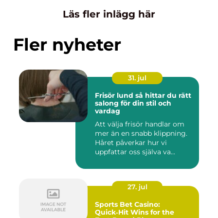
Läs fler inlägg här
Fler nyheter
31. jul
Frisör lund så hittar du rätt
salong för din stil och
vardag
Att välja frisör handlar om
mer än en snabb klippning.
Håret påverkar hur vi
uppfattar oss själva va...
27. jul
Sports Bet Casino:
Quick‑Hit Wins for the