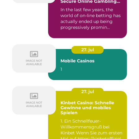
Secure Online Gambling
Choice
In the last few years, the
world of on-line betting has
actually ended up being
progressively promin...
27. jul
Mobile Casinos
1
27. jul
Kinbet Casino: Schnelle
Gewinne und mobiles
Spielen
1. Ein Schnellfeuer-
Willkommensgruß bei
Kinbet Wenn Sie zum ersten
Mal auf https://kinbetoffiziell-