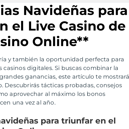
n el Live Casino de
sino Online**
gría y también la oportunidad perfecta para
 casinos digitales. Si buscas combinar la
grandes ganancias, este artículo te mostrar
. Descubrirás tácticas probadas, consejos
ómo aprovechar al máximo los bonos
cen una vez al año.
navideñas para triunfar en el