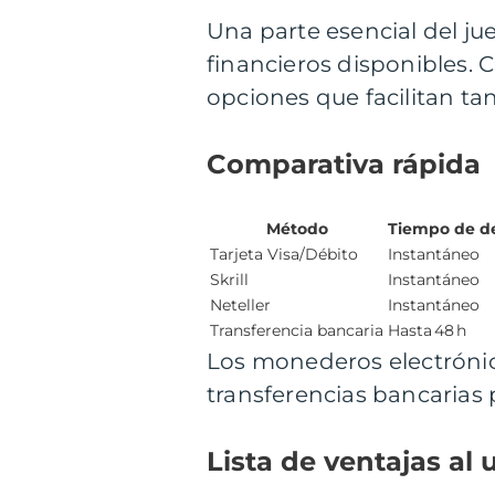
Una parte esencial del ju
financieros disponibles.
opciones que facilitan ta
Comparativa rápida
Método
Tiempo de d
Tarjeta Visa/Débito
Instantáneo
Skrill
Instantáneo
Neteller
Instantáneo
Transferencia bancaria
Hasta 48 h
Los monederos electrónico
transferencias bancarias 
Lista de ventajas al