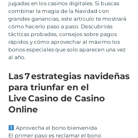
jugadas en los casinos digitales. Si buscas
combinar la magia de la Navidad con
grandes ganancias, este artículo te mostrará
cómo hacerlo paso a paso. Descubrirás
tácticas probadas, consejos sobre pagos
rápidos y cómo aprovechar al máximo los
bonos especiales que solo aparecen una vez
al año.
Las 7 estrategias navideñas
para triunfar en el
Live Casino de Casino
Online
Aprovecha el bono bienvenida
El primer paso es reclamar el bono