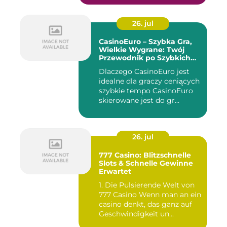
26. jul
CasinoEuro – Szybka Gra,
Wielkie Wygrane: Twój
Przewodnik po Szybkich
Akcjach
Dlaczego CasinoEuro jest
idealne dla graczy ceniących
szybkie tempo CasinoEuro
skierowane jest do gr...
26. jul
777 Casino: Blitzschnelle
Slots & Schnelle Gewinne
Erwartet
1. Die Pulsierende Welt von
777 Casino Wenn man an ein
casino denkt, das ganz auf
Geschwindigkeit un...