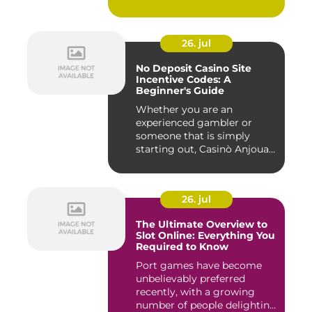
26. jul
No Deposit Casino Site
Incentive Codes: A
Beginner's Guide
Whether you are an
experienced gambler or
someone that is simply
starting out, Casinò Anjouan
giochi...
26. jul
The Ultimate Overview to
Slot Online: Everything You
Required to Know
Port games have become
unbelievably preferred
recently, with a growing
number of people delighting