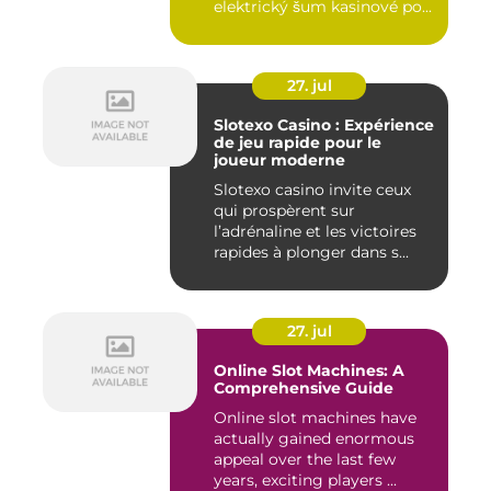
elektrický šum kasinové po...
27. jul
Slotexo Casino : Expérience
de jeu rapide pour le
joueur moderne
Slotexo casino invite ceux
qui prospèrent sur
l’adrénaline et les victoires
rapides à plonger dans s...
27. jul
Online Slot Machines: A
Comprehensive Guide
Online slot machines have
actually gained enormous
appeal over the last few
years, exciting players ...