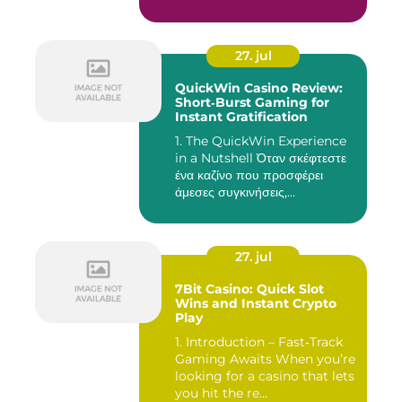
27. jul
QuickWin Casino Review:
Short‑Burst Gaming for
Instant Gratification
1. The QuickWin Experience
in a Nutshell Όταν σκέφτεστε
ένα καζίνο που προσφέρει
άμεσες συγκινήσεις,...
27. jul
7Bit Casino: Quick Slot
Wins and Instant Crypto
Play
1. Introduction – Fast‑Track
Gaming Awaits When you’re
looking for a casino that lets
you hit the re...