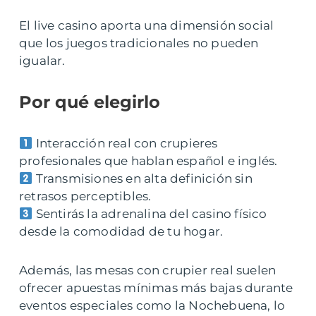
El live casino aporta una dimensión social
que los juegos tradicionales no pueden
igualar.
Por qué elegirlo
Interacción real con crupieres
profesionales que hablan español e inglés.
Transmisiones en alta definición sin
retrasos perceptibles.
Sentirás la adrenalina del casino físico
desde la comodidad de tu hogar.
Además, las mesas con crupier real suelen
ofrecer apuestas mínimas más bajas durante
eventos especiales como la Nochebuena, lo