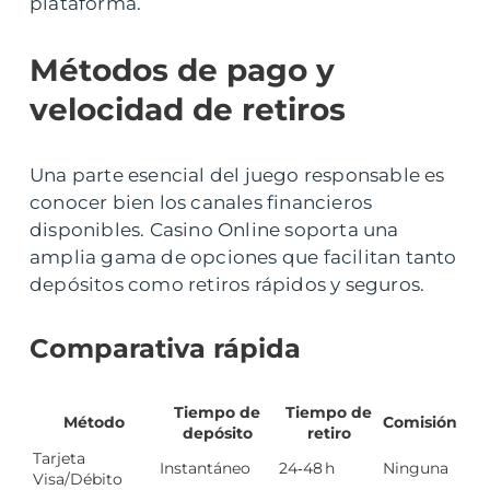
plataforma.
Métodos de pago y
velocidad de retiros
Una parte esencial del juego responsable es
conocer bien los canales financieros
disponibles. Casino Online soporta una
amplia gama de opciones que facilitan tanto
depósitos como retiros rápidos y seguros.
Comparativa rápida
Tiempo de
Tiempo de
Método
Comisión
depósito
retiro
Tarjeta
Instantáneo
24‑48 h
Ninguna
Visa/Débito