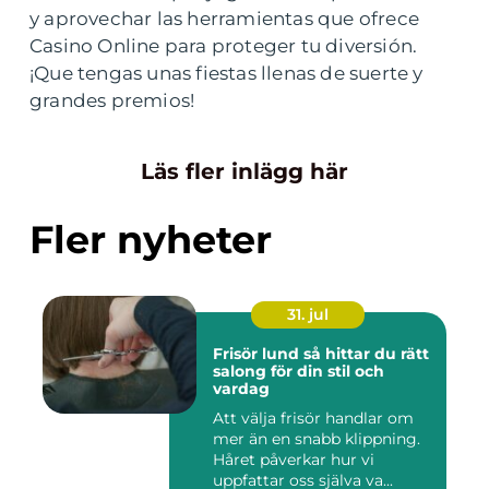
y aprovechar las herramientas que ofrece
Casino Online para proteger tu diversión.
¡Que tengas unas fiestas llenas de suerte y
grandes premios!
Läs fler inlägg här
Fler nyheter
31. jul
Frisör lund så hittar du rätt
salong för din stil och
vardag
Att välja frisör handlar om
mer än en snabb klippning.
Håret påverkar hur vi
uppfattar oss själva va...