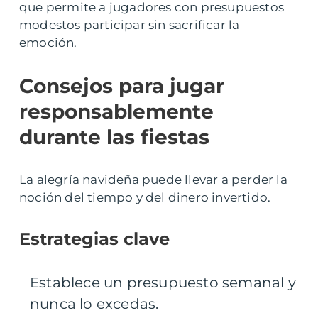
que permite a jugadores con presupuestos
modestos participar sin sacrificar la
emoción.
Consejos para jugar
responsablemente
durante las fiestas
La alegría navideña puede llevar a perder la
noción del tiempo y del dinero invertido.
Estrategias clave
Establece un presupuesto semanal y
nunca lo excedas.