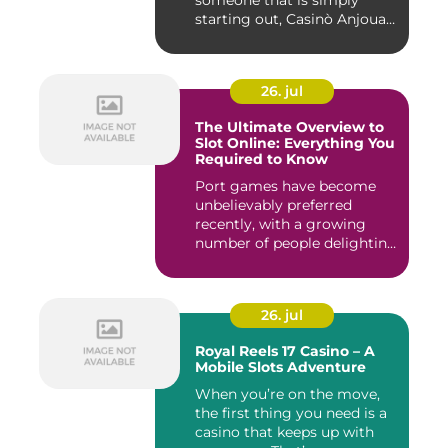
someone that is simply
starting out, Casinò Anjouan
giochi...
26. jul
The Ultimate Overview to
Slot Online: Everything You
Required to Know
Port games have become
unbelievably preferred
recently, with a growing
number of people delighting
i...
26. jul
Royal Reels 17 Casino – A
Mobile Slots Adventure
When you’re on the move,
the first thing you need is a
casino that keeps up with