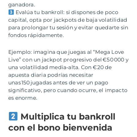
ganadora.
Evalúa tu bankroll: si dispones de poco
capital, opta por jackpots de baja volatilidad
para prolongar tu sesión y evitar quedarte sin
fondos rápidamente.
Ejemplo: imagina que juegas al “Mega Love
Live” con un jackpot progresivo del €50 000 y
una volatilidad media‑alta. Con €20 de
apuesta diaria podrías necesitar
unas 150 jugadas antes de ver un pago
significativo, pero cuando ocurre, el impacto
es enorme.
Multiplica tu bankroll
con el bono bienvenida