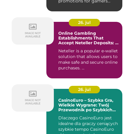
promotions for gamers...
26. jul
Online Gambling
Establishments That
Accept Neteller Deposits: A
Comprehensive Guide
Neteller is a popular e-wallet
solution that allows users to
make safe and secure online
purchases. ...
26. jul
CasinoEuro – Szybka Gra,
Wielkie Wygrane: Twój
Przewodnik po Szybkich
Akcjach
Dlaczego CasinoEuro jest
idealne dla graczy ceniących
szybkie tempo CasinoEuro