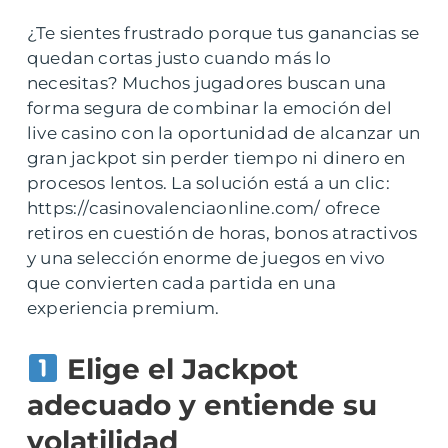
¿Te sientes frustrado porque tus ganancias se
quedan cortas justo cuando más lo
necesitas? Muchos jugadores buscan una
forma segura de combinar la emoción del
live casino con la oportunidad de alcanzar un
gran jackpot sin perder tiempo ni dinero en
procesos lentos. La solución está a un clic:
https://casinovalenciaonline.com/ ofrece
retiros en cuestión de horas, bonos atractivos
y una selección enorme de juegos en vivo
que convierten cada partida en una
experiencia premium.
Elige el Jackpot
adecuado y entiende su
volatilidad