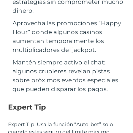
estrategias sin comprometer mucho
dinero.
Aprovecha las promociones “Happy
Hour” donde algunos casinos
aumentan temporalmente los
multiplicadores del jackpot.
Mantén siempre activo el chat;
algunos crupieres revelan pistas
sobre próximos eventos especiales
que pueden disparar los pagos.
Expert Tip
Expert Tip: Usa la función “Auto‑bet” solo
cuando estés seguro del límite máximo