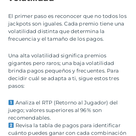
El primer paso es reconocer que no todos los
jackpots son iguales. Cada premio tiene una
volatilidad distinta que determina la
frecuencia y el tamaño de los pagos.
Una alta volatilidad significa premios
gigantes pero raros; una baja volatilidad
brinda pagos pequeños y frecuentes. Para
decidir cuál se adapta a ti, sigue estos tres
pasos:
Analiza el RTP (Retorno al Jugador) del
juego; valores superiores al 96 % son
recomendables.
Revisa la tabla de pagos para identificar
cuánto puedes ganar con cada combinación