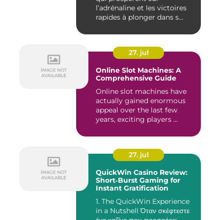
l’adrénaline et les victoires
rapides à plonger dans s...
27. jul
Online Slot Machines: A
Comprehensive Guide
Online slot machines have
actually gained enormous
appeal over the last few
years, exciting players ...
27. jul
QuickWin Casino Review:
Short‑Burst Gaming for
Instant Gratification
1. The QuickWin Experience
in a Nutshell Όταν σκέφτεστε