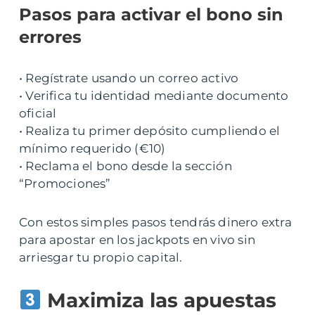
Pasos para activar el bono sin
errores
• Regístrate usando un correo activo
• Verifica tu identidad mediante documento
oficial
• Realiza tu primer depósito cumpliendo el
mínimo requerido (€10)
• Reclama el bono desde la sección
“Promociones”
Con estos simples pasos tendrás dinero extra
para apostar en los jackpots en vivo sin
arriesgar tu propio capital.
Maximiza las apuestas