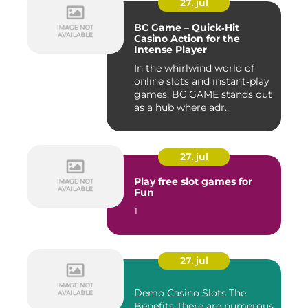
27. jul
BC Game – Quick‑Hit
Casino Action for the
Intense Player
In the whirlwind world of
online slots and instant‑play
games, BC GAME stands out
as a hub where adr...
27. jul
Play free slot games for
Fun
1
27. jul
Demo Casino Slots The
Benefits There are numerous