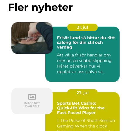
Fler nyheter
31. jul
Frisör lund så hittar du rätt
salong för din stil och
vardag
Att välja frisör handlar om
mer än en snabb klippning.
Håret påverkar hur vi
uppfattar oss själva va...
27. jul
Sports Bet Casino:
Quick‑Hit Wins for the
Fast‑Paced Player
1. The Pulse of Short‑Session
Gaming When the clock