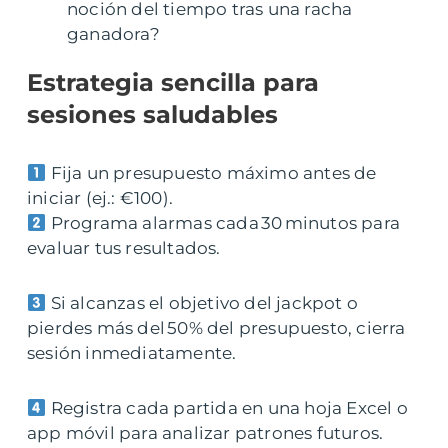
noción del tiempo tras una racha
ganadora?
Estrategia sencilla para
sesiones saludables
Fija un presupuesto máximo antes de
iniciar (ej.: €100).
Programa alarmas cada 30 minutos para
evaluar tus resultados.
Si alcanzas el objetivo del jackpot o
pierdes más del 50% del presupuesto, cierra
sesión inmediatamente.
Registra cada partida en una hoja Excel o
app móvil para analizar patrones futuros.