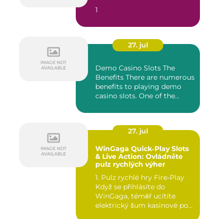
1
27. jul
Demo Casino Slots The
Benefits There are numerous
benefits to playing demo
casino slots. One of the...
27. jul
WinGaga Quick‑Play Slots
& Live Action: Ovládněte
pulz rychlých výher
1. Pulz rychlé hry Fire‑Play
Když se přihlásíte do
WinGaga, téměř ucítíte
elektrický šum kasinové po...