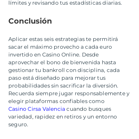
límites y revisando tus estadísticas diarias.
Conclusión
Aplicar estas seis estrategias te permitirá
sacar el máximo provecho a cada euro
invertido en Casino Online. Desde
aprovechar el bono de bienvenida hasta
gestionar tu bankroll con disciplina, cada
paso está diseñado para mejorar tus
probabilidades sin sacrificar la diversión.
Recuerda siempre jugar responsablemente y
elegir plataformas confiables como
Casino Cirsa Valencia
cuando busques
variedad, rapidez en retiros y un entorno
seguro.