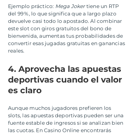
Ejemplo práctico:
Mega Joker
tiene un RTP
del 99 %, lo que significa que a largo plazo
devuelve casi todo lo apostado. Al combinar
este slot con giros gratuitos del bono de
bienvenida, aumentas tus probabilidades de
convertir esas jugadas gratuitas en ganancias
reales.
4. Aprovecha las apuestas
deportivas cuando el valor
es claro
Aunque muchos jugadores prefieren los
slots, las apuestas deportivas pueden ser una
fuente estable de ingresos si se analizan bien
las cuotas. En Casino Online encontrarás