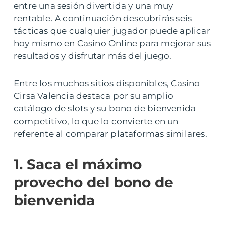
entre una sesión divertida y una muy
rentable. A continuación descubrirás seis
tácticas que cualquier jugador puede aplicar
hoy mismo en Casino Online para mejorar sus
resultados y disfrutar más del juego.
Entre los muchos sitios disponibles, Casino
Cirsa Valencia destaca por su amplio
catálogo de slots y su bono de bienvenida
competitivo, lo que lo convierte en un
referente al comparar plataformas similares.
1. Saca el máximo
provecho del bono de
bienvenida