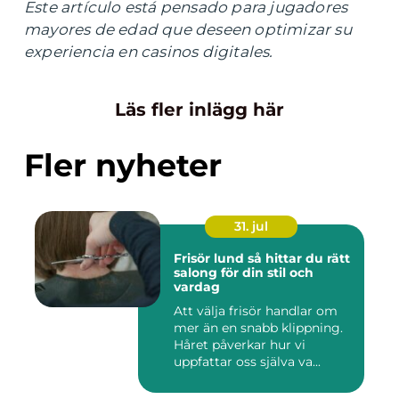
Este artículo está pensado para jugadores
mayores de edad que deseen optimizar su
experiencia en casinos digitales.
Läs fler inlägg här
Fler nyheter
31. jul
Frisör lund så hittar du rätt
salong för din stil och
vardag
Att välja frisör handlar om
mer än en snabb klippning.
Håret påverkar hur vi
uppfattar oss själva va...