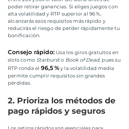
poder retirar ganancias. Si eliges juegos con
alta volatilidad y RTP superior al 96 %,
alcanzarás esos requisitos más rápido y
reducirás el riesgo de perder rápidamente tu
bonificación.
Consejo rápido:
Usa los giros gratuitos en
slots como
Starburst
o
Book of Dead
, pues su
96,5 %
RTP ronda el
y la volatilidad media
permite cumplir requisitos sin grandes
pérdidas.
2. Prioriza los métodos de
pago rápidos y seguros
Los retiros rápidos son esenciales para