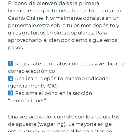
El bono de bienvenida es la primera
herramienta que tienes al crear tu cuenta en
Casino Online. Normalmente consiste en un
porcentaje extra sobre tu primer depósito y
giros gratuitos en slots populares. Para
aprovecharlo al cien por ciento sigue estos
pasos:
Regístrate con datos correctos y verifica tu
correo electrónico.
Realiza el depósito mínimo indicado
(generalmente €10).
Reclama el bono en la sección
“Promociones”.
Una vez activado, cumple con los requisitos
de apuesta (wagering). La mayoría exige
entre 20x y 30x el valor del bono antes de