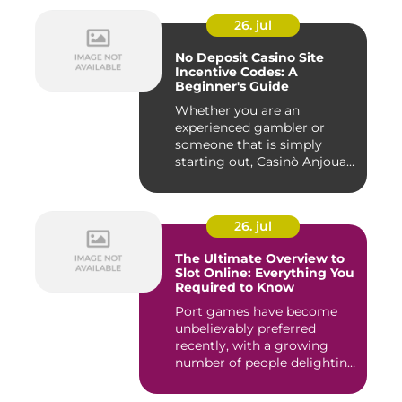
26. jul
No Deposit Casino Site
Incentive Codes: A
Beginner's Guide
Whether you are an
experienced gambler or
someone that is simply
starting out, Casinò Anjouan
giochi...
26. jul
The Ultimate Overview to
Slot Online: Everything You
Required to Know
Port games have become
unbelievably preferred
recently, with a growing
number of people delighting
i...