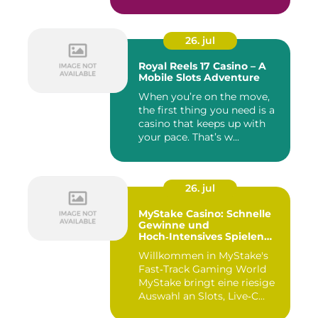
i...
26. jul
Royal Reels 17 Casino – A
Mobile Slots Adventure
When you’re on the move,
the first thing you need is a
casino that keeps up with
your pace. That’s w...
26. jul
MyStake Casino: Schnelle
Gewinne und
Hoch‑Intensives Spielen
unterwegs
Willkommen in MyStake's
Fast‑Track Gaming World
MyStake bringt eine riesige
Auswahl an Slots, Live‑C...