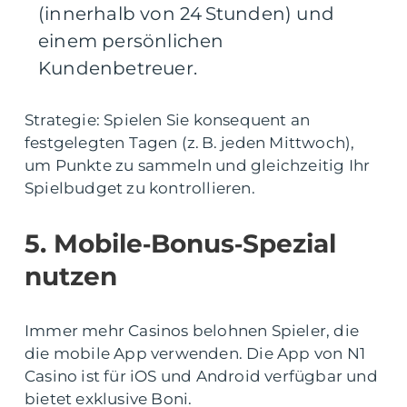
(innerhalb von 24 Stunden) und
einem persönlichen
Kundenbetreuer.
Strategie: Spielen Sie konsequent an
festgelegten Tagen (z. B. jeden Mittwoch),
um Punkte zu sammeln und gleichzeitig Ihr
Spielbudget zu kontrollieren.
5. Mobile‑Bonus‑Spezial
nutzen
Immer mehr Casinos belohnen Spieler, die
die mobile App verwenden. Die App von N1
Casino ist für iOS und Android verfügbar und
bietet exklusive Boni.