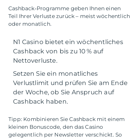
Cashback‑Programme geben Ihnen einen
Teil Ihrer Verluste zurück – meist wöchentlich
oder monatlich.
N1 Casino bietet ein wöchentliches
Cashback von bis zu 10 % auf
Nettoverluste.
Setzen Sie ein monatliches
Verlustlimit und prüfen Sie am Ende
der Woche, ob Sie Anspruch auf
Cashback haben.
Tipp: Kombinieren Sie Cashback mit einem
kleinen Bonuscode, den das Casino
gelegentlich per Newsletter verschickt. So