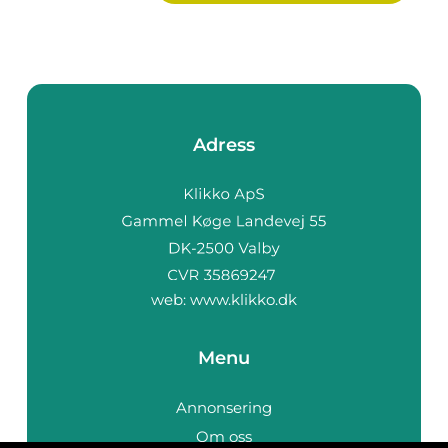
Adress
web:
www.klikko.dk
Menu
Annonsering
Om oss