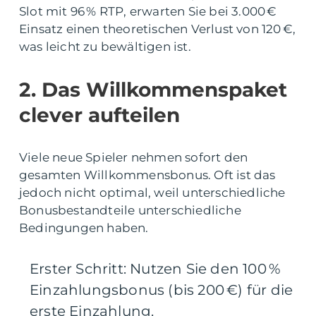
Slot mit 96 % RTP, erwarten Sie bei 3.000 €
Einsatz einen theoretischen Verlust von 120 €,
was leicht zu bewältigen ist.
2. Das Willkommenspaket
clever aufteilen
Viele neue Spieler nehmen sofort den
gesamten Willkommensbonus. Oft ist das
jedoch nicht optimal, weil unterschiedliche
Bonusbestandteile unterschiedliche
Bedingungen haben.
Erster Schritt: Nutzen Sie den 100 %
Einzahlungsbonus (bis 200 €) für die
erste Einzahlung.