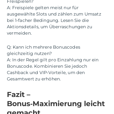
Freispielen?
A: Freispiele gelten meist nur für
ausgewählte Slots und zählen zum Umsatz
bei 1‑facher Bedingung. Lesen Sie die
Aktionsdetails, um Überraschungen zu
vermeiden.
Q: Kann ich mehrere Bonuscodes
gleichzeitig nutzen?
A: In der Regel gilt pro Einzahlung nur ein
Bonuscode. Kombinieren Sie jedoch
Cashback und VIP‑Vorteile, um den
Gesamtwert zu erhöhen.
Fazit –
Bonus‑Maximierung leicht
gemacht