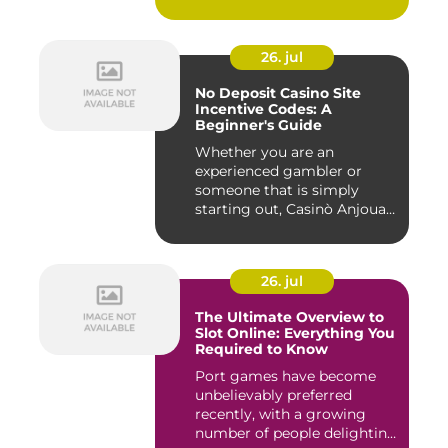
26. jul
No Deposit Casino Site
Incentive Codes: A
Beginner's Guide
Whether you are an
experienced gambler or
someone that is simply
starting out, Casinò Anjouan
giochi...
26. jul
The Ultimate Overview to
Slot Online: Everything You
Required to Know
Port games have become
unbelievably preferred
recently, with a growing
number of people delighting