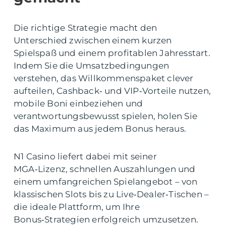
Die richtige Strategie macht den
Unterschied zwischen einem kurzen
Spielspaß und einem profitablen Jahresstart.
Indem Sie die Umsatzbedingungen
verstehen, das Willkommenspaket clever
aufteilen, Cashback‑ und VIP‑Vorteile nutzen,
mobile Boni einbeziehen und
verantwortungsbewusst spielen, holen Sie
das Maximum aus jedem Bonus heraus.
N1 Casino liefert dabei mit seiner
MGA‑Lizenz, schnellen Auszahlungen und
einem umfangreichen Spielangebot – von
klassischen Slots bis zu Live‑Dealer‑Tischen –
die ideale Plattform, um Ihre
Bonus‑Strategien erfolgreich umzusetzen.