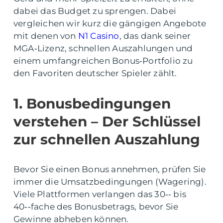
dabei das Budget zu sprengen. Dabei
vergleichen wir kurz die gängigen Angebote
mit denen von
N1 Casino
, das dank seiner
MGA‑Lizenz, schnellen Auszahlungen und
einem umfangreichen Bonus‑Portfolio zu
den Favoriten deutscher Spieler zählt.
1. Bonusbedingungen
verstehen – Der Schlüssel
zur schnellen Auszahlung
Bevor Sie einen Bonus annehmen, prüfen Sie
immer die Umsatzbedingungen (Wagering).
Viele Plattformen verlangen das 30‑‑ bis
40‑‑fache des Bonusbetrags, bevor Sie
Gewinne abheben können.