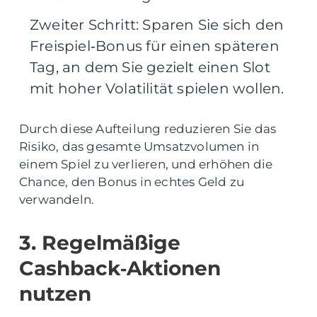
Zweiter Schritt: Sparen Sie sich den
Freispiel‑Bonus für einen späteren
Tag, an dem Sie gezielt einen Slot
mit hoher Volatilität spielen wollen.
Durch diese Aufteilung reduzieren Sie das
Risiko, das gesamte Umsatzvolumen in
einem Spiel zu verlieren, und erhöhen die
Chance, den Bonus in echtes Geld zu
verwandeln.
3. Regelmäßige
Cashback‑Aktionen
nutzen