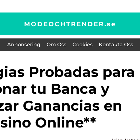
MODEOCHTRENDER.
se
Annonsering
Om Oss
Cookies
Kontakta Oss
onar tu Banca y
ar Ganancias en
sino Online**