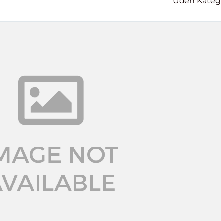
Uden Kateg