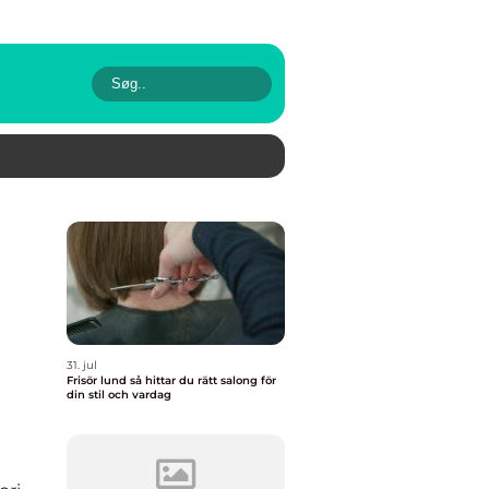
31. jul
Frisör lund så hittar du rätt salong för
din stil och vardag