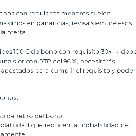
onos con requisitos menores suelen
áximos en ganancias; revisa siempre esos
la oferta.
bes 100 € de bono con requisito 30x → deb
 una slot con RTP del 96 %, necesitarás
apostados para cumplir el requisito y poder
bonos:
o de retiro del bono.
volatilidad que reducen la probabilidad de
damente.