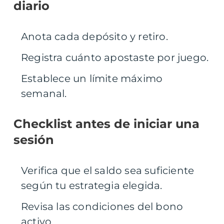
diario
Anota cada depósito y retiro.
Registra cuánto apostaste por juego.
Establece un límite máximo
semanal.
Checklist antes de iniciar una
sesión
Verifica que el saldo sea suficiente
según tu estrategia elegida.
Revisa las condiciones del bono
activo.