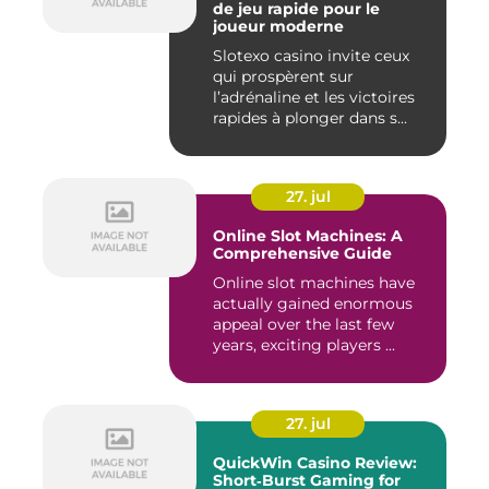
de jeu rapide pour le
joueur moderne
Slotexo casino invite ceux
qui prospèrent sur
l’adrénaline et les victoires
rapides à plonger dans s...
27. jul
Online Slot Machines: A
Comprehensive Guide
Online slot machines have
actually gained enormous
appeal over the last few
years, exciting players ...
27. jul
QuickWin Casino Review:
Short‑Burst Gaming for