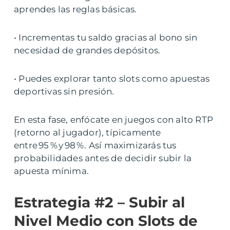
aprendes las reglas básicas.
• Incrementas tu saldo gracias al bono sin
necesidad de grandes depósitos.
• Puedes explorar tanto slots como apuestas
deportivas sin presión.
En esta fase, enfócate en juegos con alto RTP
(retorno al jugador), típicamente
entre 95 % y 98 %. Así maximizarás tus
probabilidades antes de decidir subir la
apuesta mínima.
Estrategia #2 – Subir al
Nivel Medio con Slots de