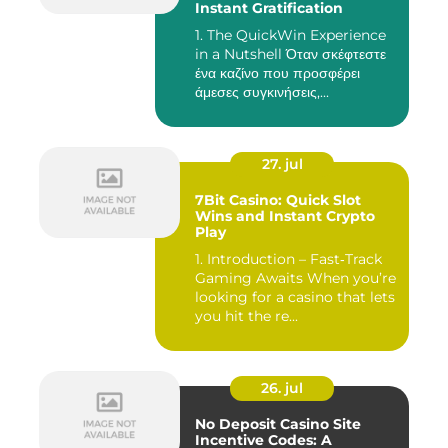
Instant Gratification
1. The QuickWin Experience
in a Nutshell Όταν σκέφτεστε
ένα καζίνο που προσφέρει
άμεσες συγκινήσεις,...
27. jul
7Bit Casino: Quick Slot
Wins and Instant Crypto
Play
1. Introduction – Fast‑Track
Gaming Awaits When you’re
looking for a casino that lets
you hit the re...
26. jul
No Deposit Casino Site
Incentive Codes: A