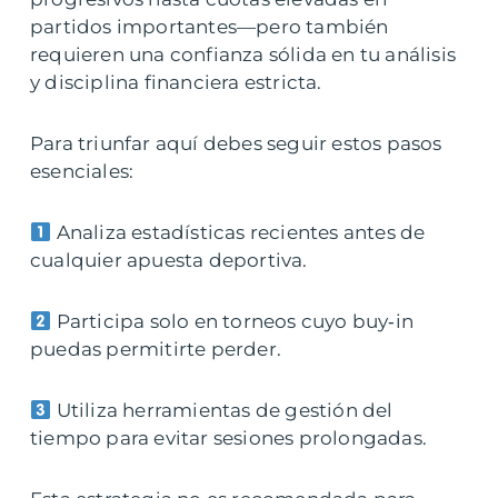
partidos importantes—pero también
requieren una confianza sólida en tu análisis
y disciplina financiera estricta.
Para triunfar aquí debes seguir estos pasos
esenciales:
Analiza estadísticas recientes antes de
cualquier apuesta deportiva.
Participa solo en torneos cuyo buy‑in
puedas permitirte perder.
Utiliza herramientas de gestión del
tiempo para evitar sesiones prolongadas.