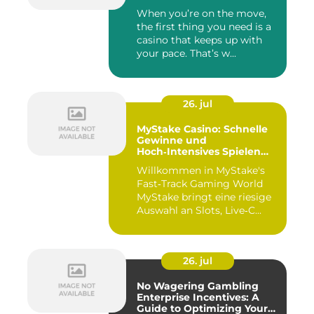
When you’re on the move,
the first thing you need is a
casino that keeps up with
your pace. That’s w...
26. jul
MyStake Casino: Schnelle
Gewinne und
Hoch‑Intensives Spielen
unterwegs
Willkommen in MyStake's
Fast‑Track Gaming World
MyStake bringt eine riesige
Auswahl an Slots, Live‑C...
26. jul
No Wagering Gambling
Enterprise Incentives: A
Guide to Optimizing Your