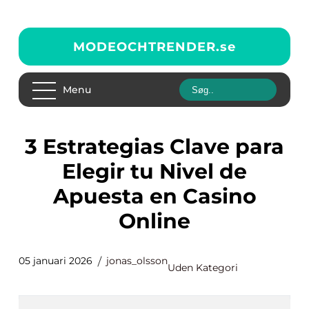
MODEOCHTRENDER.
se
Menu
3 Estrategias Clave para
Elegir tu Nivel de
Apuesta en Casino
Online
05 januari 2026
jonas_olsson
Uden Kategori