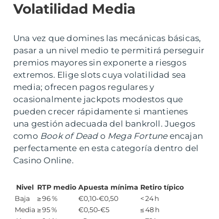
Volatilidad Media
Una vez que domines las mecánicas básicas,
pasar a un nivel medio te permitirá perseguir
premios mayores sin exponerte a riesgos
extremos. Elige slots cuya volatilidad sea
media; ofrecen pagos regulares y
ocasionalmente jackpots modestos que
pueden crecer rápidamente si mantienes
una gestión adecuada del bankroll. Juegos
como
Book of Dead
o
Mega Fortune
encajan
perfectamente en esta categoría dentro del
Casino Online.
Nivel
RTP medio
Apuesta mínima
Retiro típico
Baja
≥ 96 %
€0,10‑€0,50
< 24 h
Media
≥ 95 %
€0,50‑€5
≤ 48 h