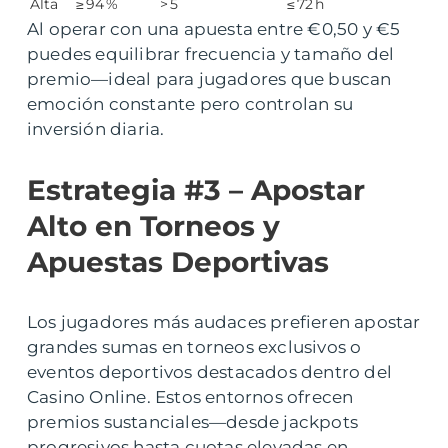
Alta
≥ 94 %
> 5
≤ 72 h
Al operar con una apuesta entre €0,50 y €5
puedes equilibrar frecuencia y tamaño del
premio—ideal para jugadores que buscan
emoción constante pero controlan su
inversión diaria.
Estrategia #3 – Apostar
Alto en Torneos y
Apuestas Deportivas
Los jugadores más audaces prefieren apostar
grandes sumas en torneos exclusivos o
eventos deportivos destacados dentro del
Casino Online. Estos entornos ofrecen
premios sustanciales—desde jackpots
progresivos hasta cuotas elevadas en