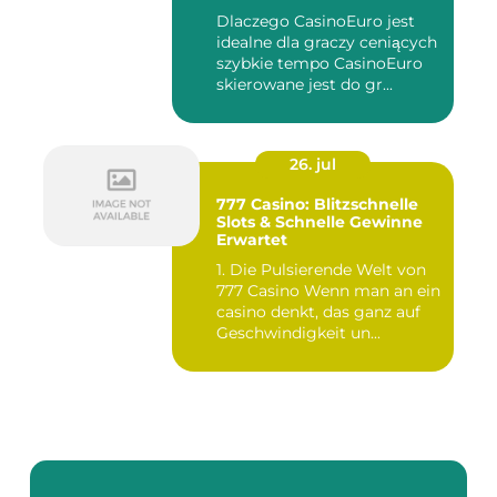
Akcjach
Dlaczego CasinoEuro jest
idealne dla graczy ceniących
szybkie tempo CasinoEuro
skierowane jest do gr...
26. jul
777 Casino: Blitzschnelle
Slots & Schnelle Gewinne
Erwartet
1. Die Pulsierende Welt von
777 Casino Wenn man an ein
casino denkt, das ganz auf
Geschwindigkeit un...