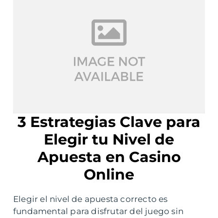
3 Estrategias Clave para
Elegir tu Nivel de
Apuesta en Casino
Online
Elegir el nivel de apuesta correcto es
fundamental para disfrutar del juego sin