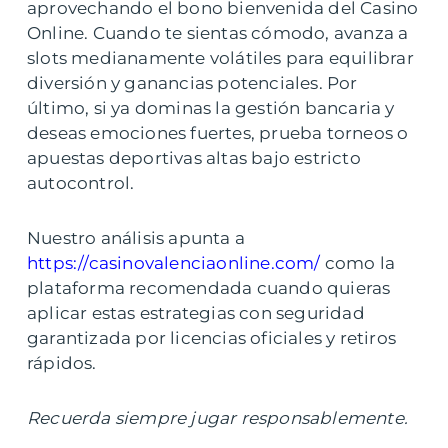
aprovechando el bono bienvenida del Casino
Online. Cuando te sientas cómodo, avanza a
slots medianamente volátiles para equilibrar
diversión y ganancias potenciales. Por
último, si ya dominas la gestión bancaria y
deseas emociones fuertes, prueba torneos o
apuestas deportivas altas bajo estricto
autocontrol.
Nuestro análisis apunta a
https://casinovalenciaonline.com/
como la
plataforma recomendada cuando quieras
aplicar estas estrategias con seguridad
garantizada por licencias oficiales y retiros
rápidos.
Recuerda siempre jugar responsablemente.