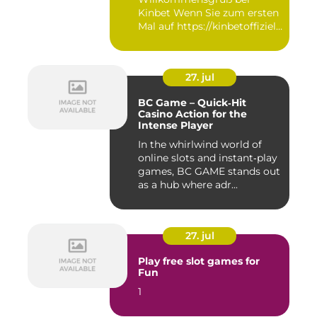
Kinbet Wenn Sie zum ersten
Mal auf https://kinbetoffiziell-
d...
27. jul
BC Game – Quick‑Hit
Casino Action for the
Intense Player
In the whirlwind world of
online slots and instant‑play
games, BC GAME stands out
as a hub where adr...
27. jul
Play free slot games for
Fun
1