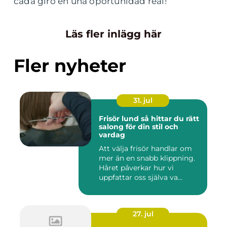
cada giro en una oportunidad real!
Läs fler inlägg här
Fler nyheter
31. jul
Frisör lund så hittar du rätt
salong för din stil och
vardag
Att välja frisör handlar om
mer än en snabb klippning.
Håret påverkar hur vi
uppfattar oss själva va...
27. jul