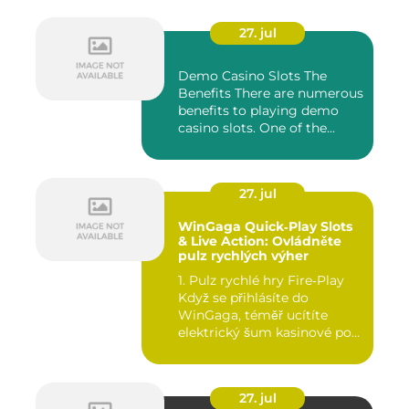
27. jul
Demo Casino Slots The
Benefits There are numerous
benefits to playing demo
casino slots. One of the...
27. jul
WinGaga Quick‑Play Slots
& Live Action: Ovládněte
pulz rychlých výher
1. Pulz rychlé hry Fire‑Play
Když se přihlásíte do
WinGaga, téměř ucítíte
elektrický šum kasinové po...
27. jul