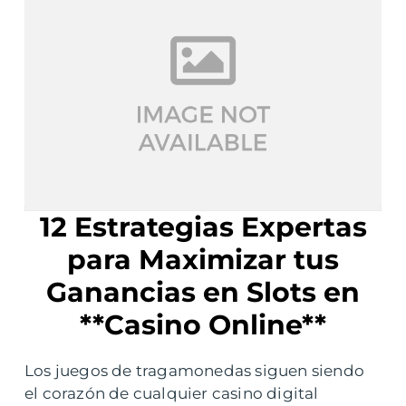
12 Estrategias Expertas
para Maximizar tus
Ganancias en Slots en
**Casino Online**
Los juegos de tragamonedas siguen siendo
el corazón de cualquier casino digital