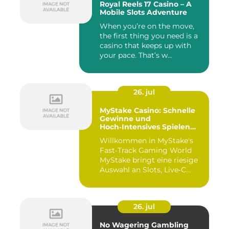
Royal Reels 17 Casino – A
Mobile Slots Adventure
When you’re on the move,
the first thing you need is a
casino that keeps up with
your pace. That’s w...
26. jul
MyStake Casino: Schnelle
Gewinne und
Hoch‑Intensives Spielen
unterwegs
Willkommen in MyStake's
Fast‑Track Gaming World
MyStake bringt eine riesige
Auswahl an Slots, Live‑C...
26. jul
No Wagering Gambling