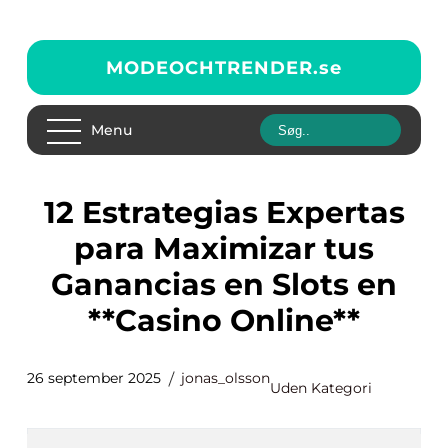
MODEOCHTRENDER.
se
Menu
12 Estrategias Expertas
para Maximizar tus
Ganancias en Slots en
**Casino Online**
26 september 2025
jonas_olsson
Uden Kategori