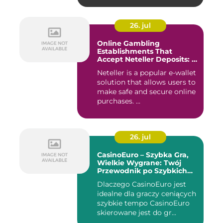
26. jul
Online Gambling
Establishments That
Accept Neteller Deposits: A
Comprehensive Guide
Neteller is a popular e-wallet
solution that allows users to
make safe and secure online
purchases. ...
26. jul
CasinoEuro – Szybka Gra,
Wielkie Wygrane: Twój
Przewodnik po Szybkich
Akcjach
Dlaczego CasinoEuro jest
idealne dla graczy ceniących
szybkie tempo CasinoEuro
skierowane jest do gr...