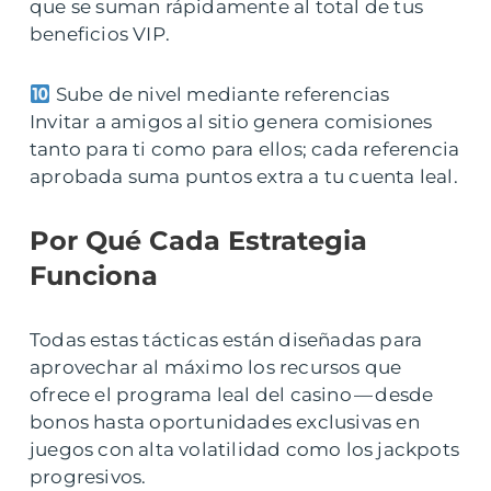
que se suman rápidamente al total de tus
beneficios VIP.
Sube de nivel mediante referencias
Invitar a amigos al sitio genera comisiones
tanto para ti como para ellos; cada referencia
aprobada suma puntos extra a tu cuenta leal.
Por Qué Cada Estrategia
Funciona
Todas estas tácticas están diseñadas para
aprovechar al máximo los recursos que
ofrece el programa leal del casino — desde
bonos hasta oportunidades exclusivas en
juegos con alta volatilidad como los jackpots
progresivos.