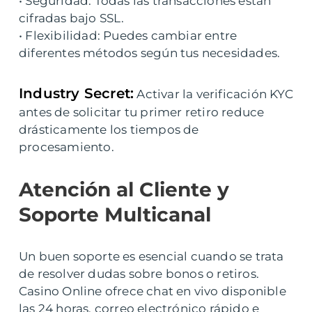
• Seguridad: Todas las transacciones están
cifradas bajo SSL.
• Flexibilidad: Puedes cambiar entre
diferentes métodos según tus necesidades.
Industry Secret:
Activar la verificación KYC
antes de solicitar tu primer retiro reduce
drásticamente los tiempos de
procesamiento.
Atención al Cliente y
Soporte Multicanal
Un buen soporte es esencial cuando se trata
de resolver dudas sobre bonos o retiros.
Casino Online ofrece chat en vivo disponible
las 24 horas, correo electrónico rápido e