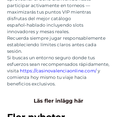
participar activamente en torneos —
maximizarás tus puntos VIP mientras
disfrutas del mejor catálogo
español‑hablado incluyendo slots
innovadores y mesas reales.
Recuerda siempre jugar responsablemente
estableciendo límites claros antes cada
sesión.
Si buscas un entorno seguro donde tus
esfuerzos sean recompensados rápidamente,
visita
https://casinovalenciaonline.com/
y
comienza hoy mismo tu viaje hacia
beneficios exclusivos.​
Läs fler inlägg här