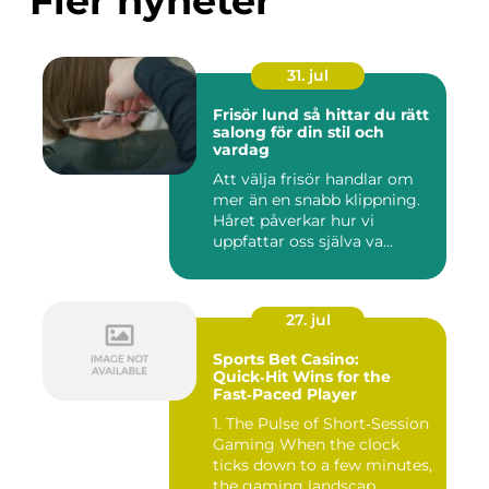
Fler nyheter
31. jul
Frisör lund så hittar du rätt
salong för din stil och
vardag
Att välja frisör handlar om
mer än en snabb klippning.
Håret påverkar hur vi
uppfattar oss själva va...
27. jul
Sports Bet Casino:
Quick‑Hit Wins for the
Fast‑Paced Player
1. The Pulse of Short‑Session
Gaming When the clock
ticks down to a few minutes,
the gaming landscap...