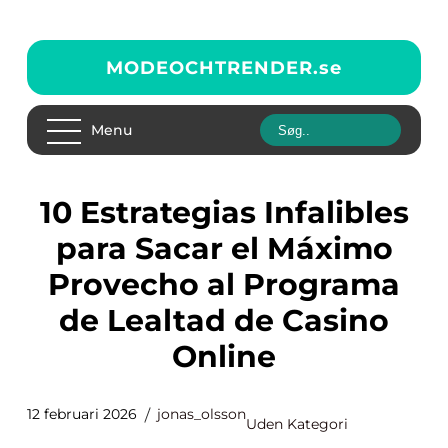
MODEOCHTRENDER.
se
Menu
10 Estrategias Infalibles
para Sacar el Máximo
Provecho al Programa
de Lealtad de Casino
Online
12 februari 2026
jonas_olsson
Uden Kategori