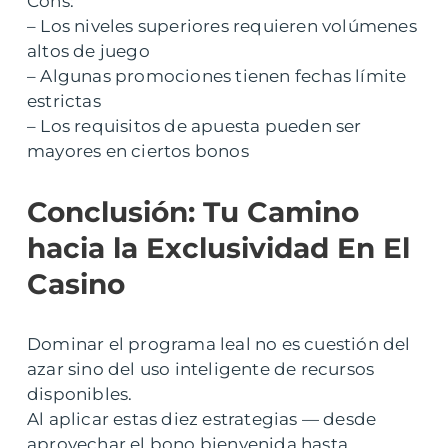
Cons:
– Los niveles superiores requieren volúmenes
altos de juego
– Algunas promociones tienen fechas límite
estrictas
– Los requisitos de apuesta pueden ser
mayores en ciertos bonos
Conclusión: Tu Camino
hacia la Exclusividad En El
Casino
Dominar el programa leal no es cuestión del
azar sino del uso inteligente de recursos
disponibles.
Al aplicar estas diez estrategias — desde
aprovechar el bono bienvenida hasta