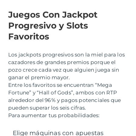
Juegos Con Jackpot
Progresivo y Slots
Favoritos
Los jackpots progresivos son la miel para los
cazadores de grandes premios porque el
pozo crece cada vez que alguien juega sin
ganar el premio mayor.
Entre los favoritos se encuentran “Mega
Fortune” y “Hall of Gods”, ambos con RTP
alrededor del 96 % y pagos potenciales que
pueden superar los seis cifras.
Para aumentar tus probabilidades:
Elige máquinas con apuestas