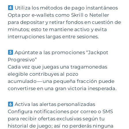
Utiliza los métodos de pago instantáneos
Opta por e‑wallets como Skrill o Neteller
para depositar y retirar fondos en cuestión de
minutos; esto te mantiene activo y evita
interrupciones largas entre sesiones.
Apúntate a las promociones “Jackpot
Progresivo”
Cada vez que juegas una tragamonedas
elegible contribuyes al pozo
acumulado — una pequeña fracción puede
convertirse en una gran victoria inesperada.
Activa las alertas personalizadas
Configura notificaciones por correo o SMS
para recibir ofertas exclusivas según tu
historial de juego; así no perderás ninguna