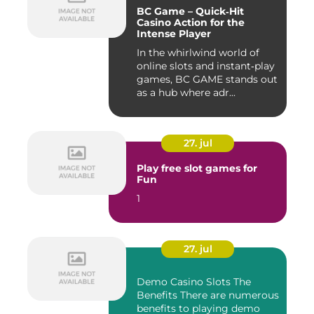
BC Game – Quick‑Hit
Casino Action for the
Intense Player
In the whirlwind world of
online slots and instant‑play
games, BC GAME stands out
as a hub where adr...
27. jul
Play free slot games for
Fun
1
27. jul
Demo Casino Slots The
Benefits There are numerous
benefits to playing demo