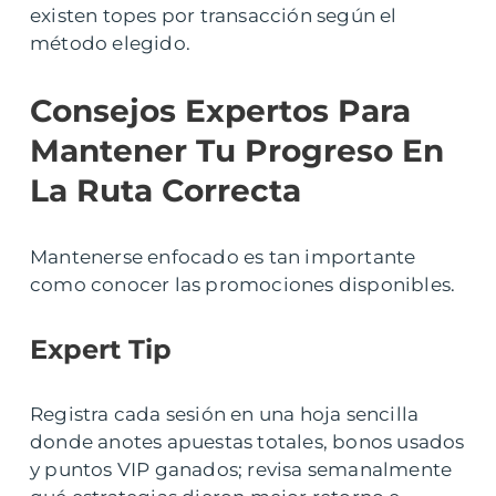
existen topes por transacción según el
método elegido.
Consejos Expertos Para
Mantener Tu Progreso En
La Ruta Correcta
Mantenerse enfocado es tan importante
como conocer las promociones disponibles.
Expert Tip
Registra cada sesión en una hoja sencilla
donde anotes apuestas totales, bonos usados
y puntos VIP ganados; revisa semanalmente