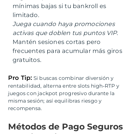
mínimas bajas si tu bankroll es
limitado.
Juega cuando haya promociones
activas que doblen tus puntos VIP.
Mantén sesiones cortas pero
frecuentes para acumular más giros
gratuitos.
Pro Tip:
Si buscas combinar diversión y
rentabilidad, alterna entre slots high‑RTP y
juegos con jackpot progresivo durante la
misma sesión; así equilibras riesgo y
recompensa.
Métodos de Pago Seguros