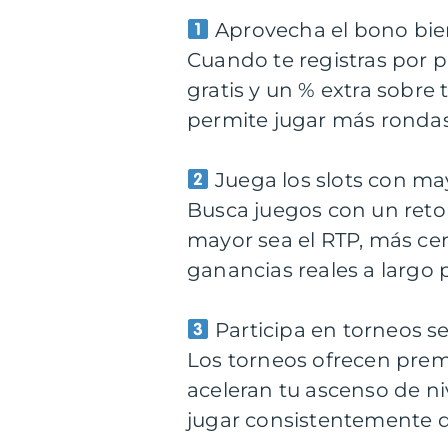
Aprovecha el bono bi
Cuando te registras por p
gratis y un % extra sobre 
permite jugar más rondas
Juega los slots con ma
Busca juegos con un retor
mayor sea el RTP, más cer
ganancias reales a largo 
Participa en torneos 
Los torneos ofrecen prem
aceleran tu ascenso de ni
jugar consistentemente d