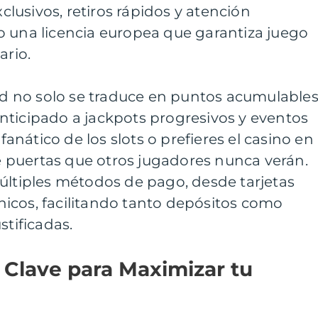
usivos, retiros rápidos y atención
o una licencia europea que garantiza juego
ario.
tad no solo se traduce en puntos acumulables
nticipado a jackpots progresivos y eventos
 fanático de los slots o prefieres el casino en
bre puertas que otros jugadores nunca verán.
últiples métodos de pago, desde tarjetas
icos, facilitando tanto depósitos como
stificadas.
s Clave para Maximizar tu