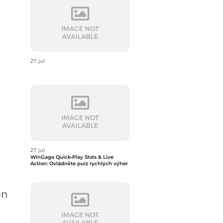
27. jul
27. jul
WinGaga Quick‑Play Slots & Live
Action: Ovládněte pulz rychlých výher
e
on