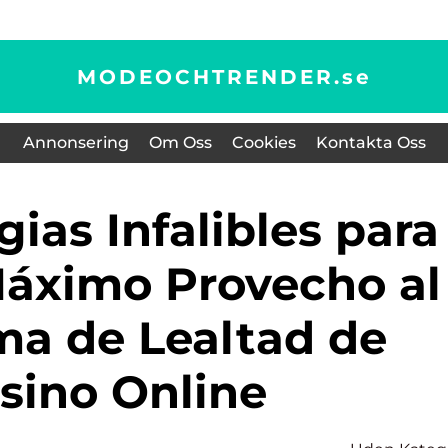
MODEOCHTRENDER.
se
Annonsering
Om Oss
Cookies
Kontakta Oss
Máximo Provecho al
a de Lealtad de
sino Online