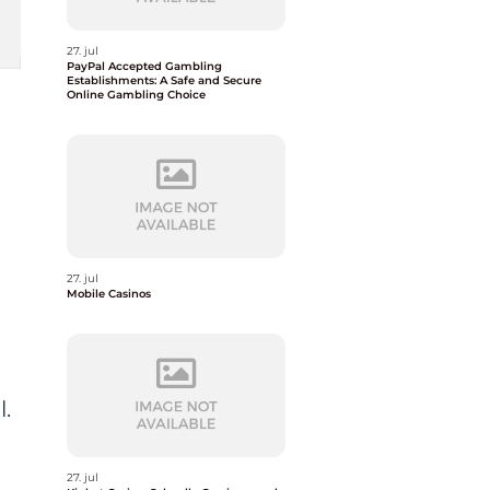
27. jul
PayPal Accepted Gambling
Establishments: A Safe and Secure
Online Gambling Choice
27. jul
Mobile Casinos
l.
27. jul