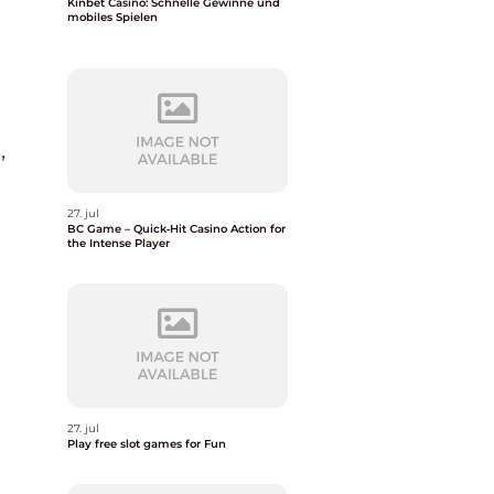
Kinbet Casino: Schnelle Gewinne und
mobiles Spielen
,
27. jul
BC Game – Quick‑Hit Casino Action for
the Intense Player
27. jul
Play free slot games for Fun