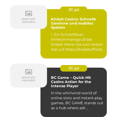
27. jul
Kinbet Casino: Schnelle
Gewinne und mobiles
Spielen
1. Ein Schnellfeuer-
Willkommensgruß bei
Kinbet Wenn Sie zum ersten
Mal auf https://kinbetoffiziell-
d...
27. jul
BC Game – Quick‑Hit
Casino Action for the
Intense Player
In the whirlwind world of
online slots and instant‑play
games, BC GAME stands out
as a hub where adr...