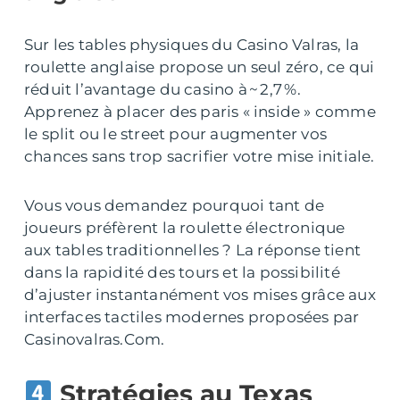
Sur les tables physiques du Casino Valras, la
roulette anglaise propose un seul zéro, ce qui
réduit l’avantage du casino à ~ 2,7 %.
Apprenez à placer des paris « inside » comme
le split ou le street pour augmenter vos
chances sans trop sacrifier votre mise initiale.
Vous vous demandez pourquoi tant de
joueurs préfèrent la roulette électronique
aux tables traditionnelles ? La réponse tient
dans la rapidité des tours et la possibilité
d’ajuster instantanément vos mises grâce aux
interfaces tactiles modernes proposées par
Casinovalras.Com.
Stratégies au Texas