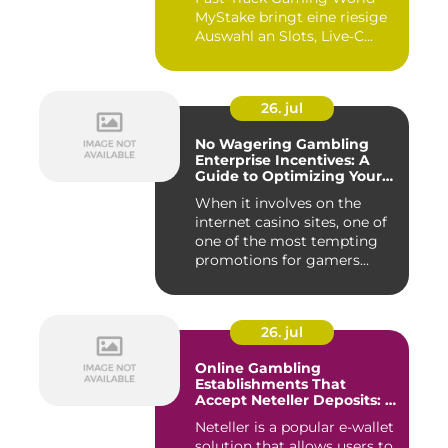
MyStake bringt eine riesige
Auswahl an Slots, Live‑C...
26. jul
No Wagering Gambling
Enterprise Incentives: A
Guide to Optimizing Your
Payouts
When it involves on the
internet casino sites, one of
one of the most tempting
promotions for gamers...
26. jul
Online Gambling
Establishments That
Accept Neteller Deposits: A
Comprehensive Guide
Neteller is a popular e-wallet
solution that allows users to