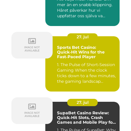
mer än en snabb klippning.
Håret påverkar hur vi
uppfattar oss själva va...
27. jul
Sports Bet Casino:
Quick‑Hit Wins for the
Fast‑Paced Player
1. The Pulse of Short‑Session
Gaming When the clock
ticks down to a few minutes,
the gaming landscap...
27. jul
SupaBet Casino Review:
Quick‑Hit Slots, Crash
Games and Mobile Play for
the Fast‑Paced Player
1. The Pulse of SupaBet: Why