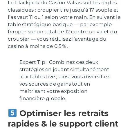
Le blackjack du Casino Valras suit les règles
classiques : croupier tire jusqu’à 17 souple et
l’as vaut 11 ou 1 selon votre main. En suivant la
table stratégique basique — par exemple
frapper sur un total de 12 contre un valet du
croupier — vous réduisez l’avantage du
casino à moins de 0,5 %.
Expert Tip : Combinez ces deux
stratégies en jouant simultanément
aux tables live ; ainsi vous diversifiez
vos sources de gains tout en
maîtrisant votre exposition
financière globale.
Optimiser les retraits
rapides & le support client