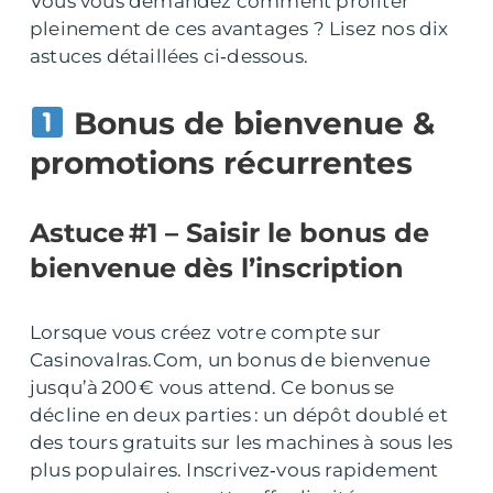
Vous vous demandez comment profiter
pleinement de ces avantages ? Lisez nos dix
astuces détaillées ci‑dessous.
Bonus de bienvenue &
promotions récurrentes
Astuce #1 – Saisir le bonus de
bienvenue dès l’inscription
Lorsque vous créez votre compte sur
Casinovalras.Com, un bonus de bienvenue
jusqu’à 200 € vous attend. Ce bonus se
décline en deux parties : un dépôt doublé et
des tours gratuits sur les machines à sous les
plus populaires. Inscrivez‑vous rapidement