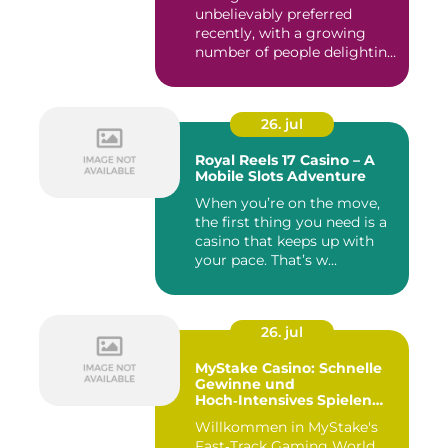
unbelievably preferred
recently, with a growing
number of people delighting
i...
26. jul
Royal Reels 17 Casino – A
Mobile Slots Adventure
When you’re on the move,
the first thing you need is a
casino that keeps up with
your pace. That’s w...
26. jul
MyStake Casino: Schnelle
Gewinne und
Hoch‑Intensives Spielen
unterwegs
Willkommen in MyStake's
Fast‑Track Gaming World