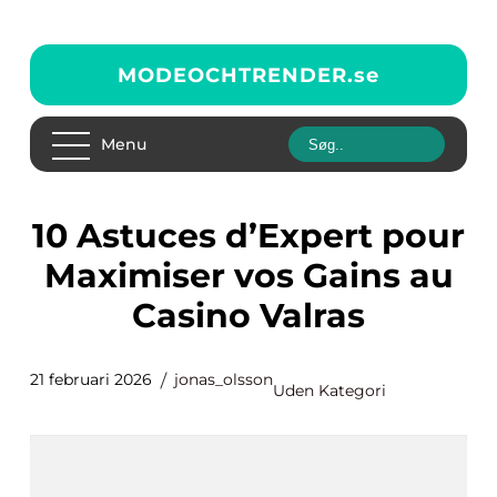
MODEOCHTRENDER.
se
Menu
10 Astuces d’Expert pour
Maximiser vos Gains au
Casino Valras
21 februari 2026
jonas_olsson
Uden Kategori