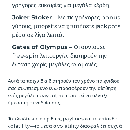
γρήγορες ευκαιρίες για μεγάλα κέρδη.
Joker Stoker
– Με τις γρήγορες bonus
γύρους, μπορείτε να χτυπήσετε jackpots
μέσα σε λίγα λεπτά.
Gates of Olympus
– Οι σύντομες
free‑spin λειτουργίες διατηρούν την
ένταση χωρίς μεγάλες αναμονές.
Αυτά τα παιχνίδια διατηρούν τον χρόνο παιχνιδιού
σας συμπιεσμένο ενώ προσφέρουν την αίσθηση
ενός μεγάλου payout που μπορεί να αλλάξει
άμεσα τη συνεδρία σας.
Το κλειδί είναι ο αριθμός paylines και το επίπεδο
volatility—το μεσαίο volatility διασφαλίζει συχνά