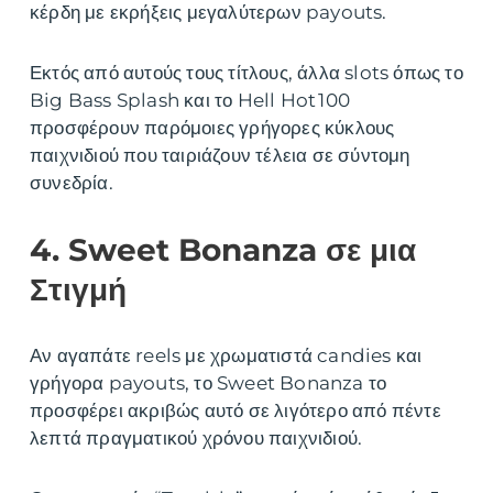
κέρδη με εκρήξεις μεγαλύτερων payouts.
Εκτός από αυτούς τους τίτλους, άλλα slots όπως το
Big Bass Splash και το Hell Hot 100
προσφέρουν παρόμοιες γρήγορες κύκλους
παιχνιδιού που ταιριάζουν τέλεια σε σύντομη
συνεδρία.
4. Sweet Bonanza σε μια
Στιγμή
Αν αγαπάτε reels με χρωματιστά candies και
γρήγορα payouts, το Sweet Bonanza το
προσφέρει ακριβώς αυτό σε λιγότερο από πέντε
λεπτά πραγματικού χρόνου παιχνιδιού.