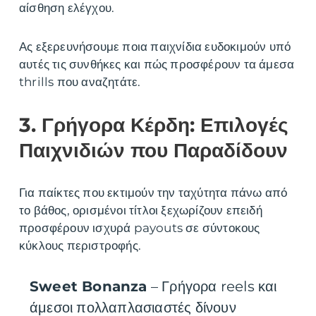
αίσθηση ελέγχου.
Ας εξερευνήσουμε ποια παιχνίδια ευδοκιμούν υπό
αυτές τις συνθήκες και πώς προσφέρουν τα άμεσα
thrills που αναζητάτε.
3. Γρήγορα Κέρδη: Επιλογές
Παιχνιδιών που Παραδίδουν
Για παίκτες που εκτιμούν την ταχύτητα πάνω από
το βάθος, ορισμένοι τίτλοι ξεχωρίζουν επειδή
προσφέρουν ισχυρά payouts σε σύντοκους
κύκλους περιστροφής.
Sweet Bonanza
– Γρήγορα reels και
άμεσοι πολλαπλασιαστές δίνουν