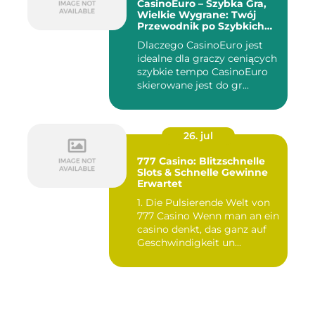
CasinoEuro – Szybka Gra,
Wielkie Wygrane: Twój
Przewodnik po Szybkich
Akcjach
Dlaczego CasinoEuro jest
idealne dla graczy ceniących
szybkie tempo CasinoEuro
skierowane jest do gr...
26. jul
777 Casino: Blitzschnelle
Slots & Schnelle Gewinne
Erwartet
1. Die Pulsierende Welt von
777 Casino Wenn man an ein
casino denkt, das ganz auf
Geschwindigkeit un...