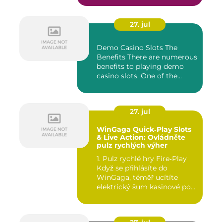
27. jul
Demo Casino Slots The
Benefits There are numerous
benefits to playing demo
casino slots. One of the...
27. jul
WinGaga Quick‑Play Slots
& Live Action: Ovládněte
pulz rychlých výher
1. Pulz rychlé hry Fire‑Play
Když se přihlásíte do
WinGaga, téměř ucítíte
elektrický šum kasinové po...