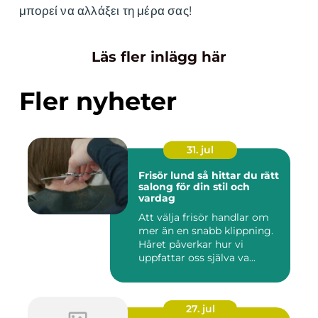
μπορεί να αλλάξει τη μέρα σας!
Läs fler inlägg här
Fler nyheter
31. jul
Frisör lund så hittar du rätt
salong för din stil och
vardag
Att välja frisör handlar om
mer än en snabb klippning.
Håret påverkar hur vi
uppfattar oss själva va...
27. jul