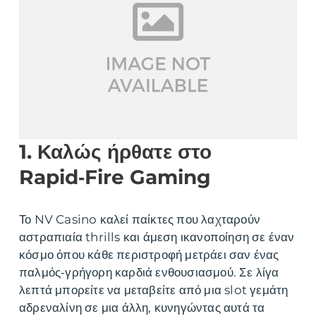
1. Καλώς ήρθατε στο
Rapid‑Fire Gaming
Το NV Casino καλεί παίκτες που λαχταρούν
αστραπιαία thrills και άμεση ικανοποίηση σε έναν
κόσμο όπου κάθε περιστροφή μετράει σαν ένας
παλμός‑γρήγορη καρδιά ενθουσιασμού. Σε λίγα
λεπτά μπορείτε να μεταβείτε από μια slot γεμάτη
αδρεναλίνη σε μια άλλη, κυνηγώντας αυτά τα