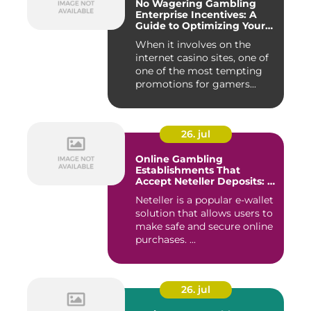
No Wagering Gambling
Enterprise Incentives: A
Guide to Optimizing Your
Payouts
When it involves on the
internet casino sites, one of
one of the most tempting
promotions for gamers...
26. jul
Online Gambling
Establishments That
Accept Neteller Deposits: A
Comprehensive Guide
Neteller is a popular e-wallet
solution that allows users to
make safe and secure online
purchases. ...
26. jul