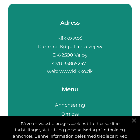
Adress
web:
www.klikko.dk
Menu
Annonsering
Om oss
Cookies
På vores website bruges cookies til at huske dine
indstillinger, statistik og personalisering af indhold og
Kontakta oss
annoncer. Denne information deles med tredjepart. Ved