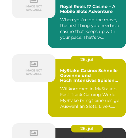
Royal Reels 17 Casino – A
Mobile Slots Adventure
When you’re on the move,
the first thing you need is a
casino that keeps up with
your pace. That’s w...
26. jul
MyStake Casino: Schnelle
Gewinne und
Hoch‑Intensives Spielen
unterwegs
Willkommen in MyStake's
Fast‑Track Gaming World
MyStake bringt eine riesige
Auswahl an Slots, Live‑C...
26. jul