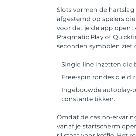
Slots vormen de hartslag v
afgestemd op spelers die 
voor dat je de app opent o
Pragmatic Play of Quickfir
seconden symbolen ziet o
Single‑line inzetten di
Free‑spin rondes die di
Ingebouwde autoplay‑opti
constante tikken.
Omdat de casino‑ervaring 
vanaf je startscherm opene
rij staat voor koffie. Het 