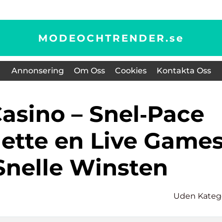
MODEOCHTRENDER.
se
Annonsering
Om Oss
Cookies
Kontakta Oss
lette en Live Game
Snelle Winsten
Uden Kateg