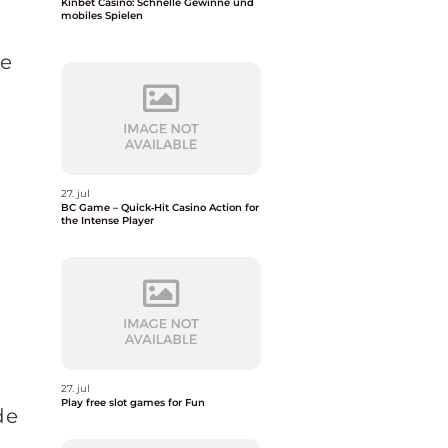
Kinbet Casino: Schnelle Gewinne und
mobiles Spielen
je
27. jul
BC Game – Quick‑Hit Casino Action for
the Intense Player
27. jul
Play free slot games for Fun
de