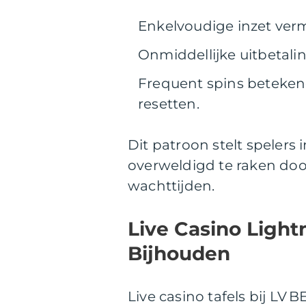
Enkelvoudige inzet verm
Onmiddellijke uitbetalin
Frequent spins betekene
resetten.
Dit patroon stelt spelers
overweldigd te raken doo
wachttijden.
Live Casino Lightn
Bijhouden
Live casino tafels bij LV 