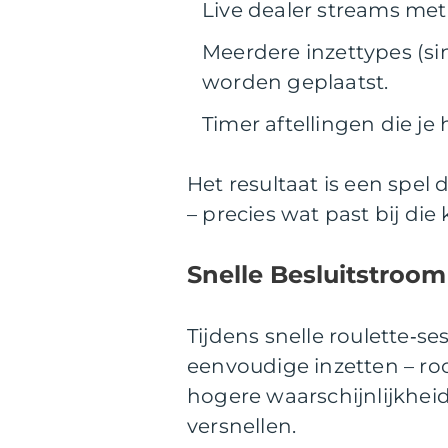
Live dealer streams met 
Meerdere inzettypes (sin
worden geplaatst.
Timer aftellingen die j
Het resultaat is een spel 
– precies wat past bij die
Snelle Besluitstroom
Tijdens snelle roulette‑s
eenvoudige inzetten – ro
hogere waarschijnlijkhei
versnellen.