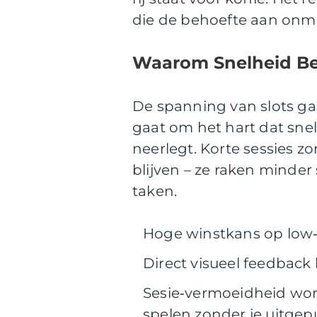
die de behoefte aan onmi
Waarom Snelheid Bela
De spanning van slots gaa
gaat om het hart dat snelle
neerlegt. Korte sessies z
blijven – ze raken minder
taken.
Hoge winstkans op low‑vol
Direct visueel feedback
Sesie‑vermoeidheid wor
spelen zonder je uitgepu