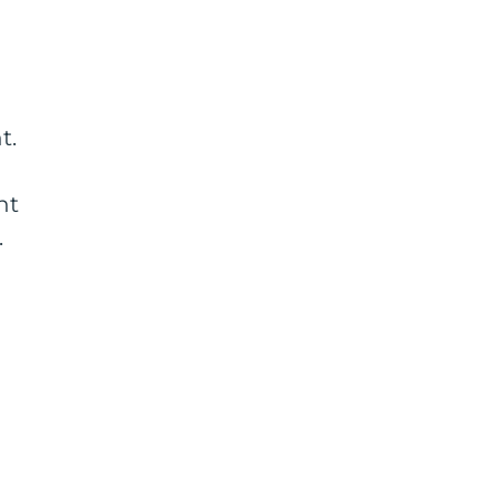
t.
nt
.