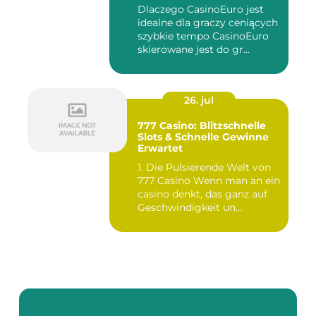
Akcjach
Dlaczego CasinoEuro jest
idealne dla graczy ceniących
szybkie tempo CasinoEuro
skierowane jest do gr...
26. jul
777 Casino: Blitzschnelle
Slots & Schnelle Gewinne
Erwartet
1. Die Pulsierende Welt von
777 Casino Wenn man an ein
casino denkt, das ganz auf
Geschwindigkeit un...