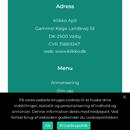
Adress
web:
www.klikko.dk
Menu
Annonsering
Om oss
Cookies
På vores website bruges cookies til at huske dine
indstillinger, statistik og personalisering af indhold og
Kontakta oss
annoncer. Denne information deles med tredjepart. Ved
Sitemap
fortsat brug af websiden godkender du cookiepolitikken.
Ok
Privatlivspolitik