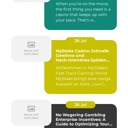
When you’re on the move,
the first thing you need is a
casino that keeps up with
your pace. That’s w...
26. jul
MyStake Casino: Schnelle
Gewinne und
Hoch‑Intensives Spielen
unterwegs
Willkommen in MyStake's
Fast‑Track Gaming World
MyStake bringt eine riesige
Auswahl an Slots, Live‑C...
26. jul
No Wagering Gambling
Enterprise Incentives: A
Guide to Optimizing Your