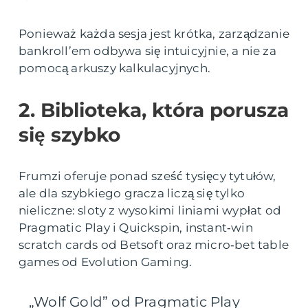
Ponieważ każda sesja jest krótka, zarządzanie
bankroll’em odbywa się intuicyjnie, a nie za
pomocą arkuszy kalkulacyjnych.
2. Biblioteka, która porusza
się szybko
Frumzi oferuje ponad sześć tysięcy tytułów,
ale dla szybkiego gracza liczą się tylko
nieliczne: sloty z wysokimi liniami wypłat od
Pragmatic Play i Quickspin, instant‑win
scratch cards od Betsoft oraz micro‑bet table
games od Evolution Gaming.
„Wolf Gold” od Pragmatic Play