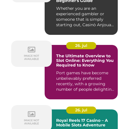
Beginner's Guide
Whether you are an
experienced gambler or
someone that is simply
starting out, Casinò Anjouan
giochi...
26. jul
The Ultimate Overview to
Slot Online: Everything You
Required to Know
Port games have become
unbelievably preferred
recently, with a growing
number of people delighting
i...
26. jul
Royal Reels 17 Casino – A
Mobile Slots Adventure