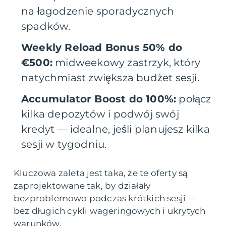
na łagodzenie sporadycznych
spadków.
Weekly Reload Bonus 50% do
€500:
midweekowy zastrzyk, który
natychmiast zwiększa budżet sesji.
Accumulator Boost do 100%:
połącz
kilka depozytów i podwój swój
kredyt — idealne, jeśli planujesz kilka
sesji w tygodniu.
Kluczowa zaleta jest taka, że te oferty są
zaprojektowane tak, by działały
bezproblemowo podczas krótkich sesji —
bez długich cykli wageringowych i ukrytych
warunków.