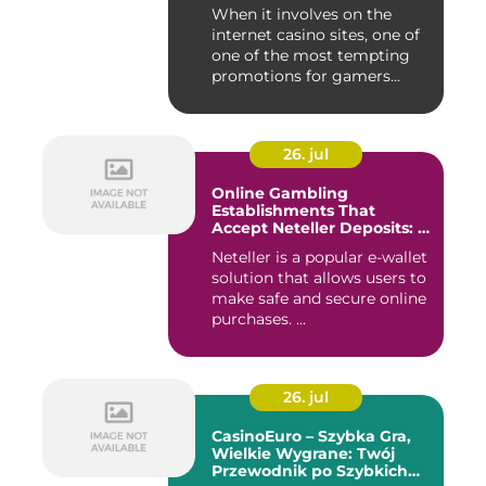
Payouts
When it involves on the
internet casino sites, one of
one of the most tempting
promotions for gamers...
26. jul
Online Gambling
Establishments That
Accept Neteller Deposits: A
Comprehensive Guide
Neteller is a popular e-wallet
solution that allows users to
make safe and secure online
purchases. ...
26. jul
CasinoEuro – Szybka Gra,
Wielkie Wygrane: Twój
Przewodnik po Szybkich