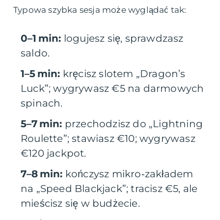
Typowa szybka sesja może wyglądać tak:
0–1 min:
logujesz się, sprawdzasz
saldo.
1–5 min:
kręcisz slotem „Dragon’s
Luck”; wygrywasz €5 na darmowych
spinach.
5–7 min:
przechodzisz do „Lightning
Roulette”; stawiasz €10; wygrywasz
€120 jackpot.
7–8 min:
kończysz mikro‑zakładem
na „Speed Blackjack”; tracisz €5, ale
mieścisz się w budżecie.