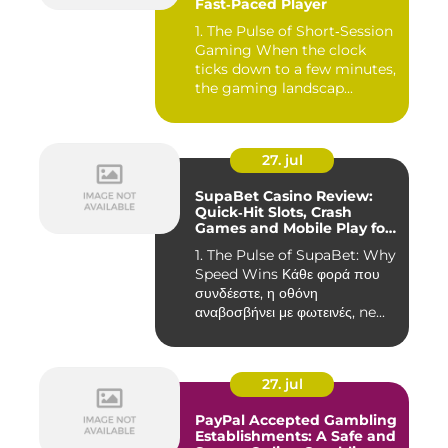
Fast‑Paced Player
1. The Pulse of Short‑Session
Gaming When the clock
ticks down to a few minutes,
the gaming landscap...
27. jul
SupaBet Casino Review:
Quick‑Hit Slots, Crash
Games and Mobile Play for
the Fast‑Paced Player
1. The Pulse of SupaBet: Why
Speed Wins Κάθε φορά που
συνδέεστε, η οθόνη
αναβοσβήνει με φωτεινές, ne...
27. jul
PayPal Accepted Gambling
Establishments: A Safe and