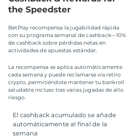
the Speedster
BetPlay recompensa la jugabilidad rápida
con su programa semanal de cashback—10%
de cashback sobre pérdidas netas en
actividades de apuestas estándar.
La recompensa se aplica automáticamente
cada semana y puede reclamarse vía retiro
crypto, permitiéndote mantener tu bankroll
saludable incluso tras varias jugadas de alto
riesgo.
El cashback acumulado se añade
automáticamente al final de la
semana