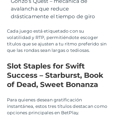
Gonzo’s Quest – mecánica de
avalancha que reduce
drásticamente el tiempo de giro
Cada juego está etiquetado con su
volatilidad y RTP, permitiéndote escoger
títulos que se ajusten a tu ritmo preferido sin
que las rondas sean largas o tediosas.
Slot Staples for Swift
Success – Starburst, Book
of Dead, Sweet Bonanza
Para quienes desean gratificación
instantánea, estos tres títulos destacan como
opciones principales en BetPlay.