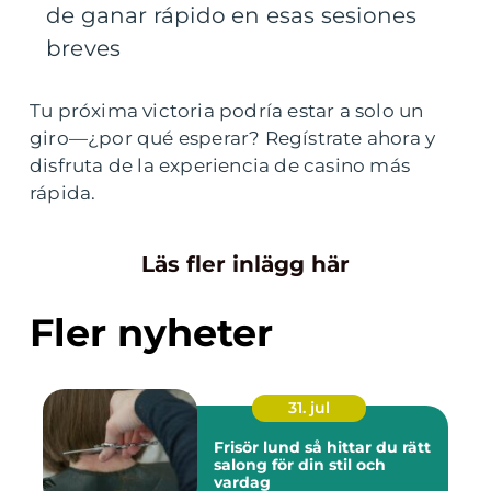
de ganar rápido en esas sesiones
breves
Tu próxima victoria podría estar a solo un
giro—¿por qué esperar? Regístrate ahora y
disfruta de la experiencia de casino más
rápida.
Läs fler inlägg här
Fler nyheter
31. jul
Frisör lund så hittar du rätt
salong för din stil och
vardag