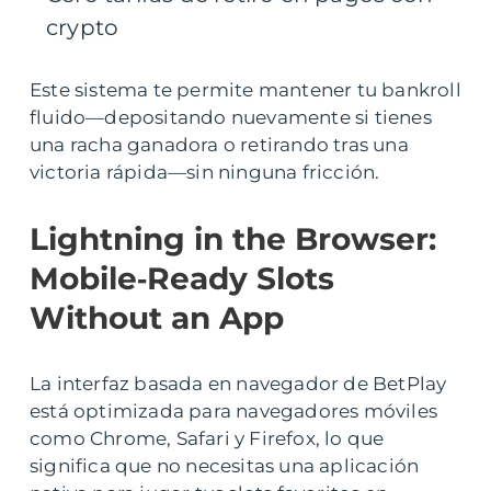
crypto
Este sistema te permite mantener tu bankroll
fluido—depositando nuevamente si tienes
una racha ganadora o retirando tras una
victoria rápida—sin ninguna fricción.
Lightning in the Browser:
Mobile‑Ready Slots
Without an App
La interfaz basada en navegador de BetPlay
está optimizada para navegadores móviles
como Chrome, Safari y Firefox, lo que
significa que no necesitas una aplicación