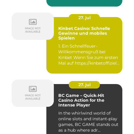
27. jul
Kinbet Casino: Schnelle
Gewinne und mobiles
Spielen
1. Ein Schnellfeuer-
Willkommensgruß bei
Kinbet Wenn Sie zum ersten
Mal auf https://kinbetoffiziell-
d...
27. jul
BC Game – Quick‑Hit
Casino Action for the
Intense Player
In the whirlwind world of
online slots and instant‑play
games, BC GAME stands out
as a hub where adr...