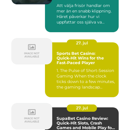
Att välja frisör handlar om
mer än en snabb klippning.
Håret påverkar hur vi
uppfattar oss själva va...
27. jul
Sports Bet Casino:
Quick‑Hit Wins for the
Fast‑Paced Player
1. The Pulse of Short‑Session
Gaming When the clock
ticks down to a few minutes,
the gaming landscap...
27. jul
SupaBet Casino Review:
Quick‑Hit Slots, Crash
Games and Mobile Play for