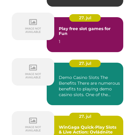
27. jul
Play free slot games for
Fun
1
27. jul
Demo Casino Slots The
Benefits There are numerous
benefits to playing demo
casino slots. One of the...
27. jul
WinGaga Quick‑Play Slots
& Live Action: Ovládněte