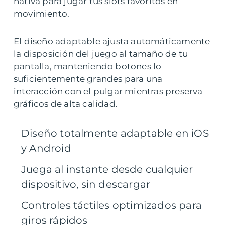
nativa para jugar tus slots favoritos en
movimiento.
El diseño adaptable ajusta automáticamente
la disposición del juego al tamaño de tu
pantalla, manteniendo botones lo
suficientemente grandes para una
interacción con el pulgar mientras preserva
gráficos de alta calidad.
Diseño totalmente adaptable en iOS
y Android
Juega al instante desde cualquier
dispositivo, sin descargar
Controles táctiles optimizados para
giros rápidos