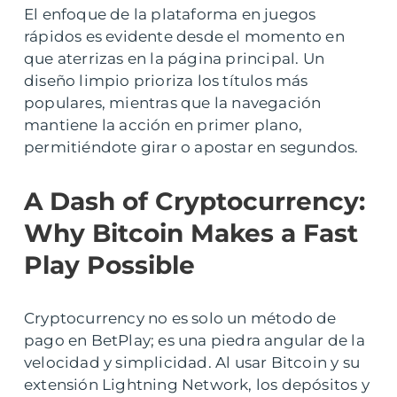
El enfoque de la plataforma en juegos
rápidos es evidente desde el momento en
que aterrizas en la página principal. Un
diseño limpio prioriza los títulos más
populares, mientras que la navegación
mantiene la acción en primer plano,
permitiéndote girar o apostar en segundos.
A Dash of Cryptocurrency:
Why Bitcoin Makes a Fast
Play Possible
Cryptocurrency no es solo un método de
pago en BetPlay; es una piedra angular de la
velocidad y simplicidad. Al usar Bitcoin y su
extensión Lightning Network, los depósitos y