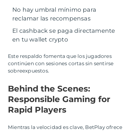
No hay umbral mínimo para
reclamar las recompensas
El cashback se paga directamente
en tu wallet crypto
Este respaldo fomenta que los jugadores
continúen con sesiones cortas sin sentirse
sobreexpuestos.
Behind the Scenes:
Responsible Gaming for
Rapid Players
Mientras la velocidad es clave, BetPlay ofrece