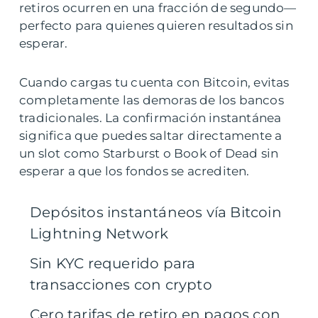
retiros ocurren en una fracción de segundo—
perfecto para quienes quieren resultados sin
esperar.
Cuando cargas tu cuenta con Bitcoin, evitas
completamente las demoras de los bancos
tradicionales. La confirmación instantánea
significa que puedes saltar directamente a
un slot como Starburst o Book of Dead sin
esperar a que los fondos se acrediten.
Depósitos instantáneos vía Bitcoin
Lightning Network
Sin KYC requerido para
transacciones con crypto
Cero tarifas de retiro en pagos con